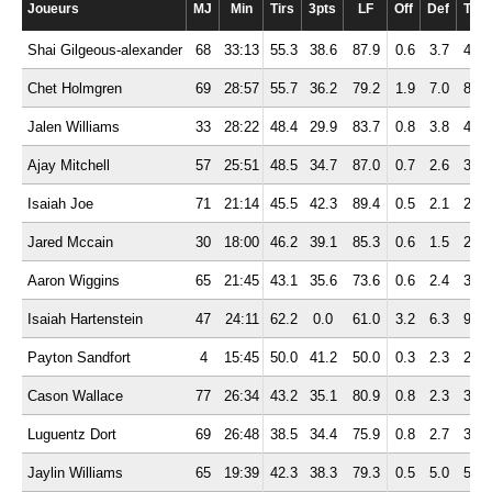
Joueurs
MJ
Min
Tirs
3pts
LF
Off
Def
Tot
Shai Gilgeous-alexander
68
33:13
55.3
38.6
87.9
0.6
3.7
4.3
Chet Holmgren
69
28:57
55.7
36.2
79.2
1.9
7.0
8.9
Jalen Williams
33
28:22
48.4
29.9
83.7
0.8
3.8
4.6
Ajay Mitchell
57
25:51
48.5
34.7
87.0
0.7
2.6
3.3
Isaiah Joe
71
21:14
45.5
42.3
89.4
0.5
2.1
2.5
Jared Mccain
30
18:00
46.2
39.1
85.3
0.6
1.5
2.1
Aaron Wiggins
65
21:45
43.1
35.6
73.6
0.6
2.4
3.1
Isaiah Hartenstein
47
24:11
62.2
0.0
61.0
3.2
6.3
9.4
Payton Sandfort
4
15:45
50.0
41.2
50.0
0.3
2.3
2.5
Cason Wallace
77
26:34
43.2
35.1
80.9
0.8
2.3
3.1
Luguentz Dort
69
26:48
38.5
34.4
75.9
0.8
2.7
3.6
Jaylin Williams
65
19:39
42.3
38.3
79.3
0.5
5.0
5.5