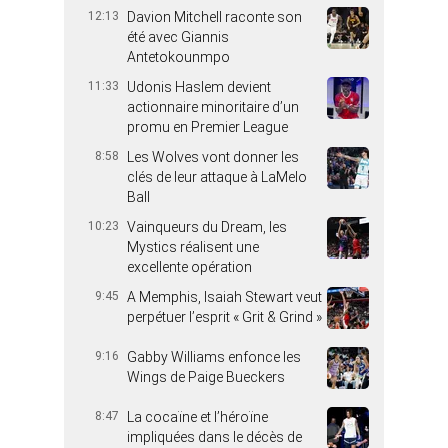
12:13
Davion Mitchell raconte son
été avec Giannis
Antetokounmpo
11:33
Udonis Haslem devient
actionnaire minoritaire d’un
promu en Premier League
8:58
Les Wolves vont donner les
clés de leur attaque à LaMelo
Ball
10:23
Vainqueurs du Dream, les
Mystics réalisent une
excellente opération
9:45
A Memphis, Isaiah Stewart veut
perpétuer l’esprit « Grit & Grind »
9:16
Gabby Williams enfonce les
Wings de Paige Bueckers
8:47
La cocaïne et l’héroïne
impliquées dans le décès de