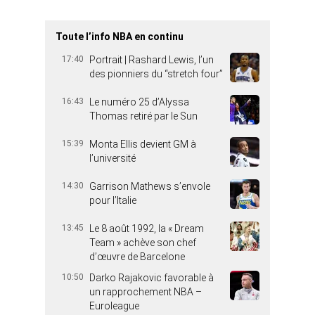
Toute l’info NBA en continu
17:40
Portrait | Rashard Lewis, l’un
des pionniers du “stretch four”
16:43
Le numéro 25 d’Alyssa
Thomas retiré par le Sun
15:39
Monta Ellis devient GM à
l’université
14:30
Garrison Mathews s’envole
pour l’Italie
13:45
Le 8 août 1992, la « Dream
Team » achève son chef
d’œuvre de Barcelone
10:50
Darko Rajakovic favorable à
un rapprochement NBA –
Euroleague