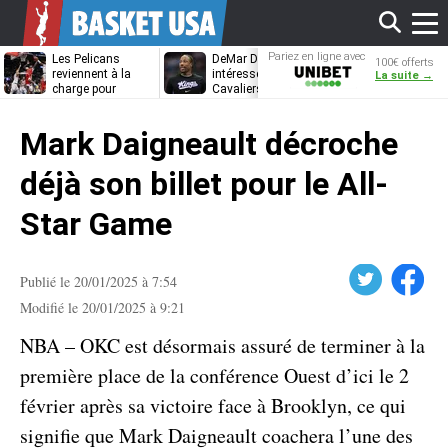
Affi
Pariez en ligne avec
Les Pelicans
DeMar DeRozan
La piste LeBr
100€ offerts
Unibet
reviennent à la
intéresse aussi les
James referm
La suite →
charge pour
Cavaliers et les
Draymond Gr
Bennedict
Nuggets
va pouvoir rem
le
Mathurin
à Golden Stat
Mark Daigneault décroche
men
déjà son billet pour le All-
Star Game
Twitter
Facebook
Publié le 20/01/2025 à 7:54
Modifié le 20/01/2025 à 9:21
NBA – OKC est désormais assuré de terminer à la
première place de la conférence Ouest d’ici le 2
février après sa victoire face à Brooklyn, ce qui
signifie que Mark Daigneault coachera l’une des