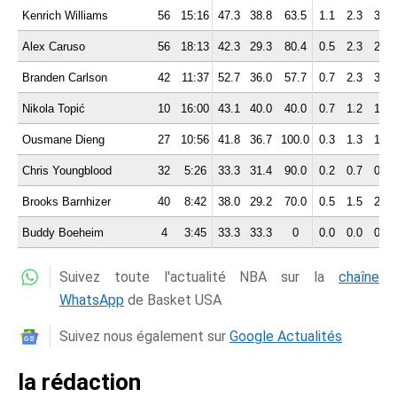
Kenrich Williams
56
15:16
47.3
38.8
63.5
1.1
2.3
3.3
Alex Caruso
56
18:13
42.3
29.3
80.4
0.5
2.3
2.8
Branden Carlson
42
11:37
52.7
36.0
57.7
0.7
2.3
3.0
Nikola Topić
10
16:00
43.1
40.0
40.0
0.7
1.2
1.9
Ousmane Dieng
27
10:56
41.8
36.7
100.0
0.3
1.3
1.6
Chris Youngblood
32
5:26
33.3
31.4
90.0
0.2
0.7
0.9
Brooks Barnhizer
40
8:42
38.0
29.2
70.0
0.5
1.5
2.0
Buddy Boeheim
4
3:45
33.3
33.3
0
0.0
0.0
0.0
Suivez toute l'actualité NBA sur la
chaîne
WhatsApp
de Basket USA
Suivez nous également sur
Google Actualités
la rédaction