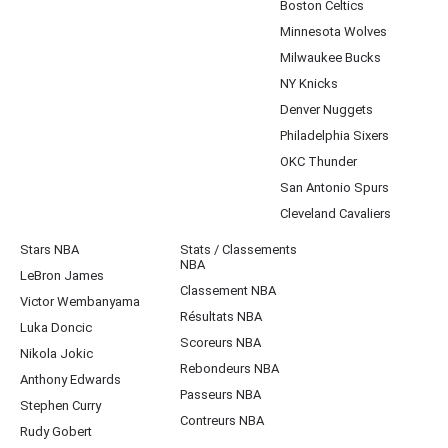
Boston Celtics
Minnesota Wolves
Milwaukee Bucks
NY Knicks
Denver Nuggets
Philadelphia Sixers
OKC Thunder
San Antonio Spurs
Cleveland Cavaliers
Stars NBA
Stats / Classements
NBA
LeBron James
Classement NBA
Victor Wembanyama
Résultats NBA
Luka Doncic
Scoreurs NBA
Nikola Jokic
Rebondeurs NBA
Anthony Edwards
Passeurs NBA
Stephen Curry
Contreurs NBA
Rudy Gobert