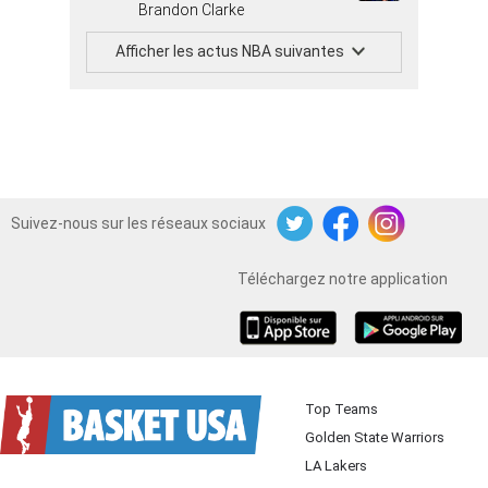
Brandon Clarke
Afficher les actus NBA suivantes
Suivez-nous sur les réseaux sociaux
Twitter
Facebook
Instagram
Téléchargez notre application
iOS
Android
Top Teams
Golden State Warriors
LA Lakers