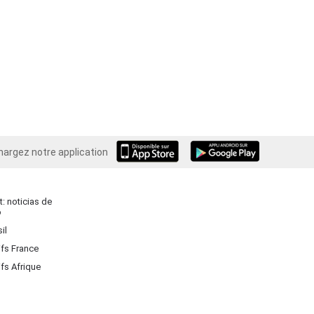
hargez notre application
Android
: noticias de
o
il
ifs France
ifs Afrique