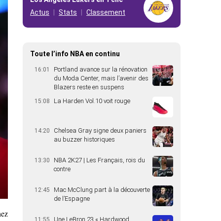
Actus
Stats
Classement
Toute l’info NBA en continu
Portland avance sur la rénovation
16:01
du Moda Center, mais l’avenir des
Blazers reste en suspens
La Harden Vol.10 voit rouge
15:08
Chelsea Gray signe deux paniers
14:20
au buzzer historiques
NBA 2K27 | Les Français, rois du
13:30
contre
Mac McClung part à la découverte
12:45
de l’Espagne
hez
Une LeBron 23 « Hardwood
11:55