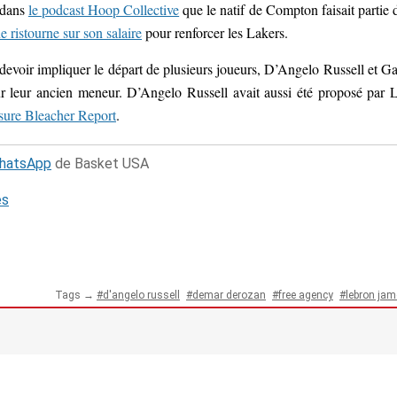
 dans
le podcast Hoop Collective
que le natif de Compton faisait partie 
e ristourne sur son salaire
pour renforcer les Lakers.
 devoir impliquer le départ de plusieurs joueurs, D’Angelo Russell et G
our leur ancien meneur. D’Angelo Russell avait aussi été proposé par 
sure Bleacher Report
.
WhatsApp
de Basket USA
és
Tags →
d'angelo russell
demar derozan
free agency
lebron ja