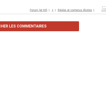
Forum (et HS)
|
+
|
Règles et contenus illicites
|
CHER LES COMMENTAIRES