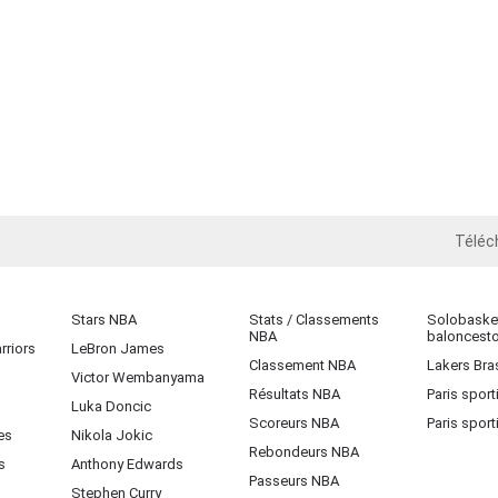
Téléc
iOS
Stars NBA
Stats / Classements
Solobasket
NBA
baloncest
rriors
LeBron James
Classement NBA
Lakers Bras
Victor Wembanyama
Résultats NBA
Paris sport
Luka Doncic
Scoreurs NBA
Paris sport
es
Nikola Jokic
Rebondeurs NBA
s
Anthony Edwards
Passeurs NBA
Stephen Curry