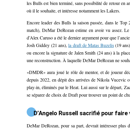
les Bulls est bien terminé, sans possibilité de retour en ar
où il le souhaite, et intéresse notamment les Lakers.
Encore leader des Bulls la saison passée, dans le Top
match), DeMar DeRozan estime en avoir vu assez. Le
d’Alex Caruso a été le dernier argument pour que l’ancien
Josh Giddey (21 ans),
la draft de Matas Buzelis
(19 ans)
ou encore la signature de Jalen Smith (24 ans) à la pl
une reconstruction. À laquelle DeMar DeRozan ne souhai
«DMDR» aura joué le rôle de mentor, et de joueur déci
depuis 2022, en dépit des arrivées de Nikola Vucevic ou
play-in, éliminés par le Heat. Lui aussi sur le départ, 
se séparer de choix de Draft pour trouver un point de chut
D’Angelo Russell sacrifié pour fair
DeMar DeRozan, pour sa part, devrait intéresser plus d