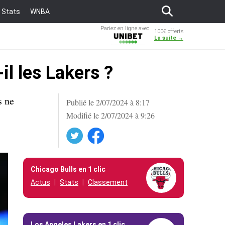
Stats
WNBA
Pariez en ligne avec
100€ offerts
Unibet
La suite →
l les Lakers ?
s ne
Publié le 2/07/2024 à 8:17
Modifié le 2/07/2024 à 9:26
Twitter
Facebook
Chicago Bulls en 1 clic
Actus
Stats
Classement
Los Angeles Lakers en 1 clic