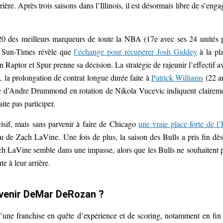
rière. Après trois saisons dans l’Illinois, il est désormais libre de s’enga
 20 des meilleurs marqueurs de toute la NBA (17e avec ses 24 unités 
 Sun-Times révèle que
l’échange pour récupérer Josh Giddey
à la pl
 Raptor et Spur prenne sa décision. La stratégie de rajeunir l’effectif a
, la prolongation de contrat longue durée faite à
Patrick Williams
(22 a
ace d’Andre Drummond en rotation de Nikola Vucevic indiquent clairem
te pas participer.
sif, mais sans parvenir à faire de Chicago
une vraie place forte de l’
 de Zach LaVine. Une fois de plus, la saison des Bulls a pris fin dès
Zach LaVine semble dans une impasse, alors que les Bulls ne souhaitent 
e à leur arrière.
e venir DeMar DeRozan ?
’une franchise en quête d’expérience et de scoring, notamment en fin