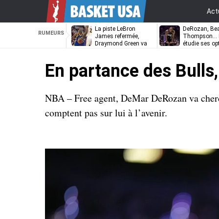
Act
La piste LeBron
DeRozan, Bea
RUMEURS
James refermée,
Thompson… L
Draymond Green va
étudie ses op
pouvoir rempiler à
Golden State
En partance des Bulls,
NBA – Free agent, DeMar DeRozan va cherch
comptent pas sur lui à l’avenir.