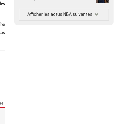
des
Afficher les actus NBA suivantes
abe
Los
mes