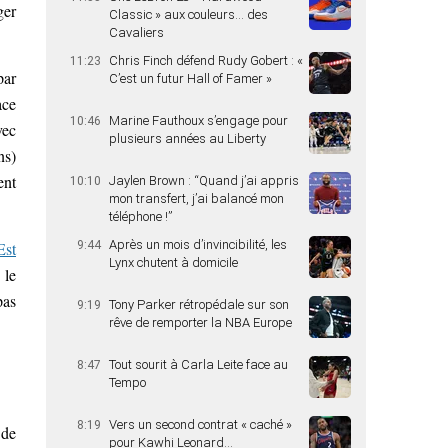
ger
Classic » aux couleurs… des
Cavaliers
Chris Finch défend Rudy Gobert : «
11:23
par
C’est un futur Hall of Famer »
ace
Marine Fauthoux s’engage pour
10:46
vec
plusieurs années au Liberty
ns)
ent
Jaylen Brown : “Quand j’ai appris
10:10
mon transfert, j’ai balancé mon
téléphone !”
Après un mois d’invincibilité, les
Est
9:44
Lynx chutent à domicile
 le
pas
Tony Parker rétropédale sur son
9:19
rêve de remporter la NBA Europe
Tout sourit à Carla Leite face au
8:47
Tempo
Vers un second contrat « caché »
8:19
 de
pour Kawhi Leonard…