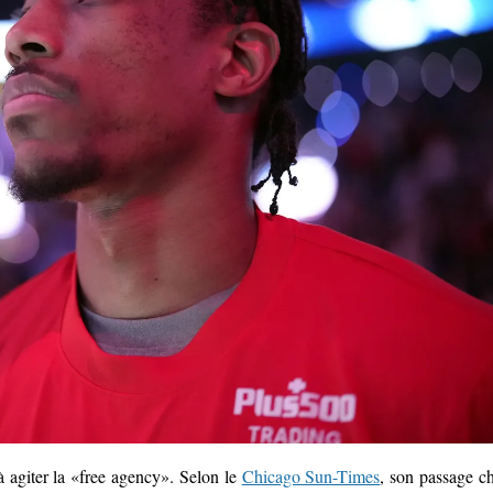
 agiter la «free agency». Selon le
Chicago Sun-Times
, son passage c