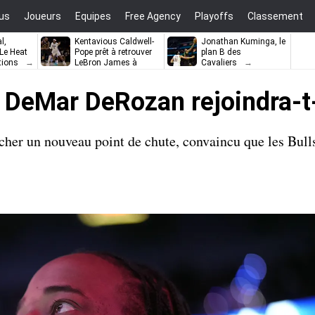
us
Joueurs
Equipes
Free Agency
Playoffs
Classement
l,
Kentavious Caldwell-
Jonathan Kuminga, le
e Heat
Pope prêt à retrouver
plan B des
tions
LeBron James à
Cavaliers
Philadelphie ?
 DeMar DeRozan rejoindra-t-i
er un nouveau point de chute, convaincu que les Bull