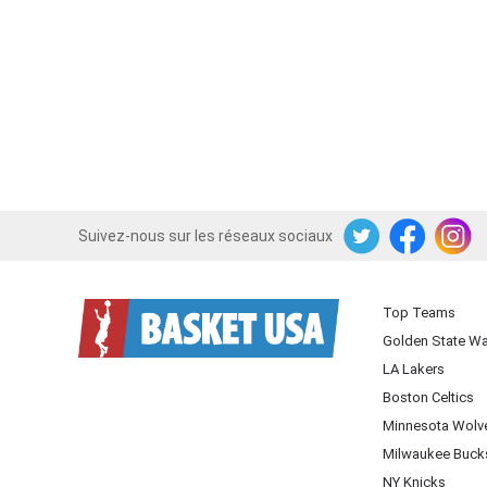
Suivez-nous sur les réseaux sociaux
Twitter
Facebook
Instagram
Top Teams
Golden State Wa
LA Lakers
Boston Celtics
Minnesota Wolv
Milwaukee Buck
NY Knicks