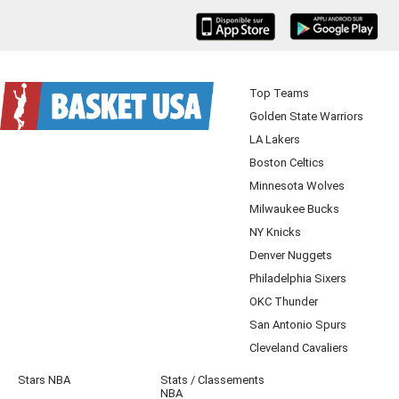
iOS
Android
Top Teams
Golden State Warriors
LA Lakers
Boston Celtics
Minnesota Wolves
Milwaukee Bucks
NY Knicks
Denver Nuggets
Philadelphia Sixers
OKC Thunder
San Antonio Spurs
Cleveland Cavaliers
Stars NBA
Stats / Classements
NBA