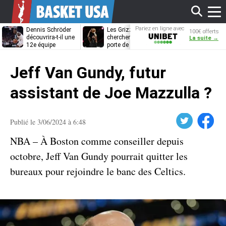
Affi
Pariez en ligne avec
Dennis Schröder
Les Grizzlies
Dwane Casey
100€ offerts
Unibet
découvrira-t-il une
cherchent déjà une
bientôt coach
La suite →
12e équipe
porte de sortie
Rome ?
différente ?
pour D’Angelo
le
Russell
Jeff Van Gundy, futur
men
assistant de Joe Mazzulla ?
Twitter
Facebook
Publié le 3/06/2024 à 6:48
NBA – À Boston comme conseiller depuis
octobre, Jeff Van Gundy pourrait quitter les
bureaux pour rejoindre le banc des Celtics.