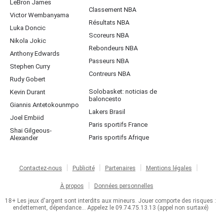
LeBron James
Classement NBA
Victor Wembanyama
Résultats NBA
Luka Doncic
Scoreurs NBA
Nikola Jokic
Rebondeurs NBA
Anthony Edwards
Passeurs NBA
Stephen Curry
Contreurs NBA
Rudy Gobert
Solobasket: noticias de
Kevin Durant
baloncesto
Giannis Antetokounmpo
Lakers Brasil
Joel Embiid
Paris sportifs France
Shai Gilgeous-
Paris sportifs Afrique
Alexander
Contactez-nous
Publicité
Partenaires
Mentions légales
À propos
Données personnelles
18+ Les jeux d'argent sont interdits aux mineurs. Jouer comporte des risques :
endettement, dépendance... Appelez le 09.74.75.13.13 (appel non surtaxé)