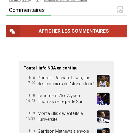
Commentaires
AFFICHER LES COMMENTAIRES
Toute l’info NBA en continu
Hier
Portrait | Rashard Lewis, l’un
17:40
des pionniers du “stretch four”
Hier
Le numéro 25 d’Alyssa
16:43
Thomas retiré par le Sun
Hier
Monta Ellis devient GM à
15:39
l’université
Hier
Garrison Mathews s’envole