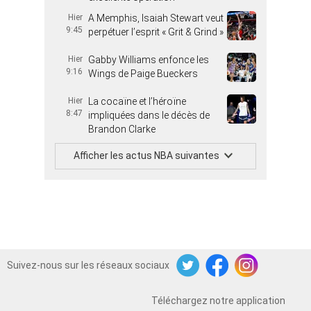
Hier
A Memphis, Isaiah Stewart veut
9:45
perpétuer l’esprit « Grit & Grind »
Hier
Gabby Williams enfonce les
9:16
Wings de Paige Bueckers
Hier
La cocaïne et l’héroïne
8:47
impliquées dans le décès de
Brandon Clarke
Afficher les actus NBA suivantes
Suivez-nous sur les réseaux sociaux
Twitter
Facebook
Instagram
Téléchargez notre application