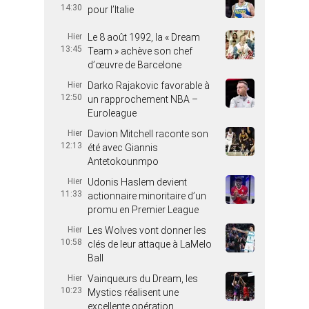
14:30
pour l’Italie
Hier
Le 8 août 1992, la « Dream
13:45
Team » achève son chef
d’œuvre de Barcelone
Hier
Darko Rajakovic favorable à
12:50
un rapprochement NBA –
Euroleague
Hier
Davion Mitchell raconte son
12:13
été avec Giannis
Antetokounmpo
Hier
Udonis Haslem devient
11:33
actionnaire minoritaire d’un
promu en Premier League
Hier
Les Wolves vont donner les
10:58
clés de leur attaque à LaMelo
Ball
Hier
Vainqueurs du Dream, les
10:23
Mystics réalisent une
excellente opération