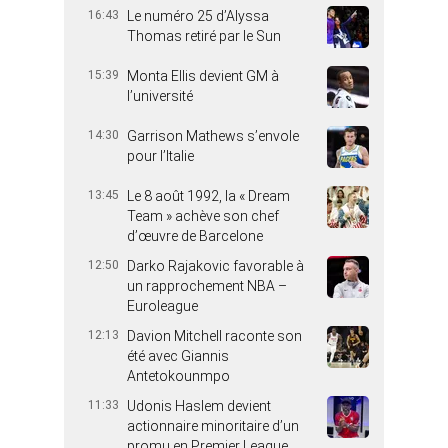
16:43
Le numéro 25 d’Alyssa
Thomas retiré par le Sun
15:39
Monta Ellis devient GM à
l’université
14:30
Garrison Mathews s’envole
pour l’Italie
13:45
Le 8 août 1992, la « Dream
Team » achève son chef
d’œuvre de Barcelone
12:50
Darko Rajakovic favorable à
un rapprochement NBA –
Euroleague
12:13
Davion Mitchell raconte son
été avec Giannis
Antetokounmpo
11:33
Udonis Haslem devient
actionnaire minoritaire d’un
promu en Premier League