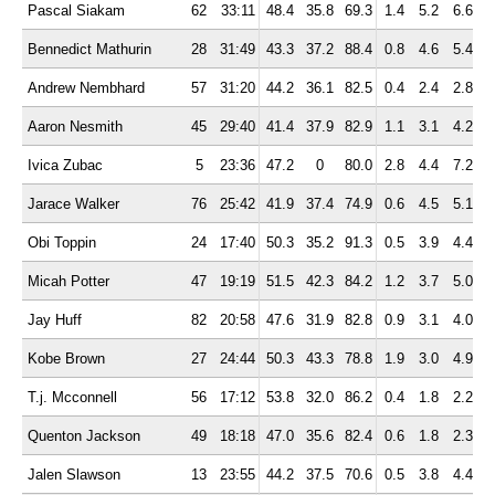
Pascal Siakam
62
33:11
48.4
35.8
69.3
1.4
5.2
6.6
3
Bennedict Mathurin
28
31:49
43.3
37.2
88.4
0.8
4.6
5.4
2
Andrew Nembhard
57
31:20
44.2
36.1
82.5
0.4
2.4
2.8
7
Aaron Nesmith
45
29:40
41.4
37.9
82.9
1.1
3.1
4.2
1
Ivica Zubac
5
23:36
47.2
0
80.0
2.8
4.4
7.2
1
Jarace Walker
76
25:42
41.9
37.4
74.9
0.6
4.5
5.1
2
Obi Toppin
24
17:40
50.3
35.2
91.3
0.5
3.9
4.4
2
Micah Potter
47
19:19
51.5
42.3
84.2
1.2
3.7
5.0
1
Jay Huff
82
20:58
47.6
31.9
82.8
0.9
3.1
4.0
1
Kobe Brown
27
24:44
50.3
43.3
78.8
1.9
3.0
4.9
2
T.j. Mcconnell
56
17:12
53.8
32.0
86.2
0.4
1.8
2.2
5
Quenton Jackson
49
18:18
47.0
35.6
82.4
0.6
1.8
2.3
2
Jalen Slawson
13
23:55
44.2
37.5
70.6
0.5
3.8
4.4
2