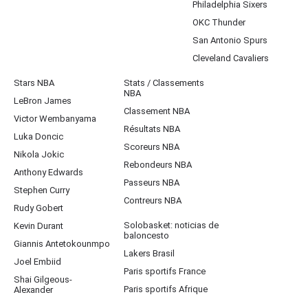
Philadelphia Sixers
OKC Thunder
San Antonio Spurs
Cleveland Cavaliers
Stars NBA
Stats / Classements
NBA
LeBron James
Classement NBA
Victor Wembanyama
Résultats NBA
Luka Doncic
Scoreurs NBA
Nikola Jokic
Rebondeurs NBA
Anthony Edwards
Passeurs NBA
Stephen Curry
Contreurs NBA
Rudy Gobert
Solobasket: noticias de
Kevin Durant
baloncesto
Giannis Antetokounmpo
Lakers Brasil
Joel Embiid
Paris sportifs France
Shai Gilgeous-
Paris sportifs Afrique
Alexander