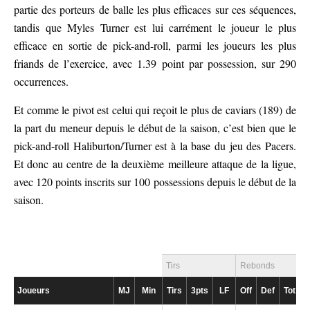
partie des porteurs de balle les plus efficaces sur ces séquences,
tandis que Myles Turner est lui carrément le joueur le plus
efficace en sortie de pick-and-roll, parmi les joueurs les plus
friands de l’exercice, avec 1.39 point par possession, sur 290
occurrences.
Et comme le pivot est celui qui reçoit le plus de caviars (189) de
la part du meneur depuis le début de la saison, c’est bien que le
pick-and-roll Haliburton/Turner est à la base du jeu des Pacers.
Et donc au centre de la deuxième meilleure attaque de la ligue,
avec 120 points inscrits sur 100 possessions depuis le début de la
saison.
Tirs
Rebonds
Joueurs
MJ
Min
Tirs
3pts
LF
Off
Def
Tot
P