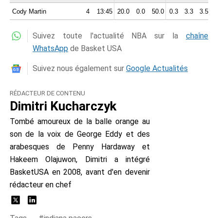
Cody Martin
4
13:45
20.0
0.0
50.0
0.3
3.3
3.5
0
Suivez toute l'actualité NBA sur la
chaîne
WhatsApp
de Basket USA
Suivez nous également sur
Google Actualités
RÉDACTEUR DE CONTENU
Dimitri Kucharczyk
Tombé amoureux de la balle orange au
son de la voix de George Eddy et des
arabesques de Penny Hardaway et
Hakeem Olajuwon, Dimitri a intégré
BasketUSA en 2008, avant d'en devenir
rédacteur en chef