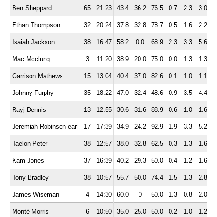
Ben Sheppard
65
21:23
43.4
36.2
76.5
0.7
2.3
3.0
1
Ethan Thompson
32
20:24
37.8
32.8
78.7
0.5
1.6
2.2
1
Isaiah Jackson
38
16:47
58.2
0.0
68.9
2.3
3.3
5.6
0
Mac Mcclung
3
11:20
38.9
20.0
75.0
0.0
1.3
1.3
0
Garrison Mathews
15
13:04
40.4
37.0
82.6
0.1
1.0
1.1
0
Johnny Furphy
35
18:22
47.0
32.4
48.6
0.9
3.5
4.4
1
Rayj Dennis
13
12:55
30.6
31.6
88.9
0.6
1.0
1.6
2
Jeremiah Robinson-earl
17
17:39
34.9
24.2
92.9
1.9
3.3
5.2
0
Taelon Peter
38
12:57
38.0
32.8
62.5
0.3
1.3
1.6
1
Kam Jones
37
16:39
40.2
29.3
50.0
0.4
1.2
1.6
3
Tony Bradley
38
10:57
55.7
50.0
74.4
1.5
1.3
2.8
0
James Wiseman
4
14:30
60.0
0
50.0
1.3
0.8
2.0
0
Monté Morris
6
10:50
35.0
25.0
50.0
0.2
1.0
1.2
1