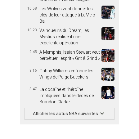
10:58
Les Wolves vont donner les
clés de leur attaque à LaMelo
Ball
10:23
Vainqueurs du Dream, les
Mystics réalisent une
excellente opération
9:45
A Memphis, Isaiah Stewart veut
perpétuer l’esprit « Grit & Grind »
9:16
Gabby Williams enfonce les
Wings de Paige Bueckers
8:47
La cocaïne et l’héroïne
impliquées dans le décès de
Brandon Clarke
Afficher les actus NBA suivantes