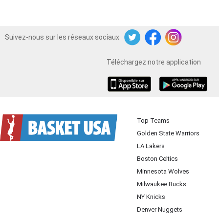
Suivez-nous sur les réseaux sociaux
Twitter
Facebook
Instagram
Téléchargez notre application
iOS
Android
Top Teams
Golden State Warriors
LA Lakers
Boston Celtics
Minnesota Wolves
Milwaukee Bucks
NY Knicks
Denver Nuggets