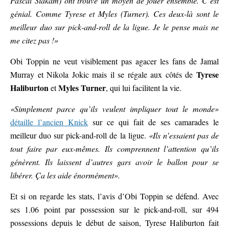
Pascal Siakam) ont trouvé un moyen de jouer ensemble. C’est
génial. Comme Tyrese et Myles (Turner). Ces deux-là sont le
meilleur duo sur pick-and-roll de la ligue. Je le pense mais ne
me citez pas !»
Obi Toppin ne veut visiblement pas agacer les fans de Jamal
Tyrese
Murray et Nikola Jokic mais il se régale aux côtés de
Haliburton
Myles Turner
et
, qui lui facilitent la vie.
«Simplement parce qu’ils veulent impliquer tout le monde»
détaille l’ancien Knick
sur ce qui fait de ses camarades le
meilleur duo sur pick-and-roll de la ligue.
«Ils n’essaient pas de
tout faire par eux-mêmes. Ils comprennent l’attention qu’ils
génèrent. Ils laissent d’autres gars avoir le ballon pour se
libérer. Ça les aide énormément».
Et si on regarde les stats, l’avis d’Obi Toppin se défend. Avec
ses 1.06 point par possession sur le pick-and-roll, sur 494
possessions depuis le début de saison, Tyrese Haliburton fait