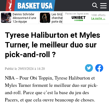
Affi
Pariez en ligne avec
Dennis Schröder
Les Grizzlies
Dwane Casey
100€ offerts
Unibet
découvrira-t-il une
cherchent déjà une
bientôt coach
La suite →
12e équipe
porte de sortie
Rome ?
différente ?
pour D’Angelo
le
Russell
Tyrese Haliburton et Myles
men
Turner, le meilleur duo sur
pick-and-roll ?
Twitter
Facebook
Publié le 29/03/2024 à 14:20
NBA – Pour Obi Toppin, Tyrese Haliburton et
Myles Turner forment le meilleur duo sur pick-
and-roll. Parce que c’est la base du jeu des
Pacers, et que cela ouvre beaucoup de choses.