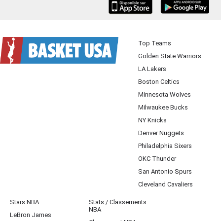
iOS
Android
Top Teams
Golden State Warriors
LA Lakers
Boston Celtics
Minnesota Wolves
Milwaukee Bucks
NY Knicks
Denver Nuggets
Philadelphia Sixers
OKC Thunder
San Antonio Spurs
Cleveland Cavaliers
Stars NBA
Stats / Classements
NBA
LeBron James