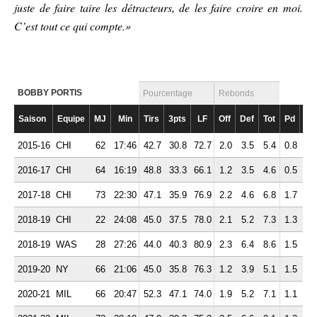
juste de faire taire les détracteurs, de les faire croire en moi.
C’est tout ce qui compte.»
BOBBY PORTIS
Pourcentage
Rebonds
Saison
Equipe
MJ
Min
Tirs
3pts
LF
Off
Def
Tot
Pd
Fte
2015-16
CHI
62
17:46
42.7
30.8
72.7
2.0
3.5
5.4
0.8
1.
2016-17
CHI
64
16:19
48.8
33.3
66.1
1.2
3.5
4.6
0.5
1.
2017-18
CHI
73
22:30
47.1
35.9
76.9
2.2
4.6
6.8
1.7
1.
2018-19
CHI
22
24:08
45.0
37.5
78.0
2.1
5.2
7.3
1.3
2.
2018-19
WAS
28
27:26
44.0
40.3
80.9
2.3
6.4
8.6
1.5
3.
2019-20
NY
66
21:06
45.0
35.8
76.3
1.2
3.9
5.1
1.5
1.
2020-21
MIL
66
20:47
52.3
47.1
74.0
1.9
5.2
7.1
1.1
1.