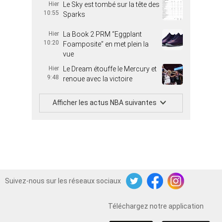
Hier
Le Sky est tombé sur la tête des
10:55
Sparks
Hier
La Book 2 PRM “Eggplant
10:20
Foamposite” en met plein la
vue
Hier
Le Dream étouffe le Mercury et
9:48
renoue avec la victoire
Afficher les actus NBA suivantes
Suivez-nous sur les réseaux sociaux
Twitter
Facebook
Instagram
Téléchargez notre application