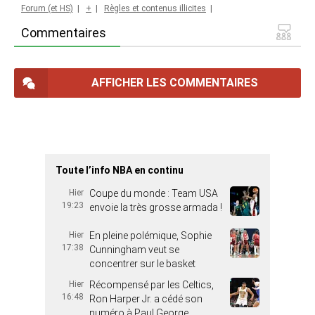
Forum (et HS)
|
+
|
Règles et contenus illicites
|
Commentaires
AFFICHER LES COMMENTAIRES
Toute l’info NBA en continu
Hier
Coupe du monde : Team USA
19:23
envoie la très grosse armada !
Hier
En pleine polémique, Sophie
17:38
Cunningham veut se
concentrer sur le basket
Hier
Récompensé par les Celtics,
16:48
Ron Harper Jr. a cédé son
numéro à Paul George