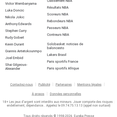
Classement NBA
Victor Wembanyama
Résultats NBA
Luka Doncic
Scoreurs NBA
Nikola Jokic
Rebondeurs NBA
Anthony Edwards
Passeurs NBA
Stephen Curry
Contreurs NBA
Rudy Gobert
Solobasket: noticias de
Kevin Durant
baloncesto
Giannis Antetokounmpo
Lakers Brasil
Joel Embiid
Paris sportifs France
Shai Gilgeous-
Paris sportifs Afrique
Alexander
Contactez-nous
Publicité
Partenaires
Mentions légales
À propos
Données personnelles
18+ Les jeux d'argent sont interdits aux mineurs. Jouer comporte des risques :
endettement, dépendance... Appelez le 09.74.75.13.13 (appel non surtaxé)
Tous droits réservés © 1998-2026
Eureka Presse