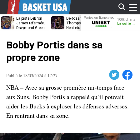
Affi
Pariez en ligne avec
La piste LeBron
DeRozan, Beal,
Kentavious
100€ offerts
Unibet
James refermée,
Thompson… Le
Caldwell-Pope
La suite →
Draymond Green
Heat étudie ses
à retrouver L
va pouvoir rempiler
options
James à
le
à Golden State
Philadelphie ?
Bobby Portis dans sa
men
propre zone
Twitter
Facebook
Publié le 18/03/2024 à 17:27
NBA – Avec sa grosse première mi-temps face
aux Suns, Bobby Portis a rappelé qu’il pouvait
aider les Bucks à exploser les défenses adverses.
En rentrant dans sa zone.