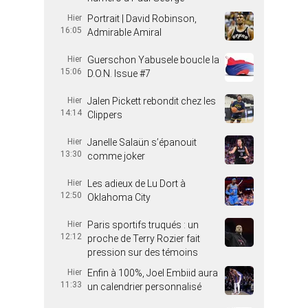
Hier
Portrait | David Robinson,
16:05
Admirable Amiral
Hier
Guerschon Yabusele boucle la
15:06
D.O.N. Issue #7
Hier
Jalen Pickett rebondit chez les
14:14
Clippers
Hier
Janelle Salaün s’épanouit
13:30
comme joker
Hier
Les adieux de Lu Dort à
12:50
Oklahoma City
Hier
Paris sportifs truqués : un
12:12
proche de Terry Rozier fait
pression sur des témoins
Hier
Enfin à 100%, Joel Embiid aura
11:33
un calendrier personnalisé