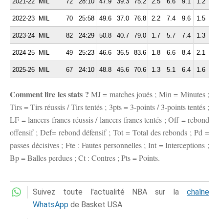
2021-22
MIL
72
28:10
47.9
39.3
75.2
2.5
6.6
9.1
1.2
2.
2022-23
MIL
70
25:58
49.6
37.0
76.8
2.2
7.4
9.6
1.5
1.
2023-24
MIL
82
24:29
50.8
40.7
79.0
1.7
5.7
7.4
1.3
2.
2024-25
MIL
49
25:23
46.6
36.5
83.6
1.8
6.6
8.4
2.1
1.
2025-26
MIL
67
24:10
48.8
45.6
70.6
1.3
5.1
6.4
1.6
1.
Comment lire les stats ?
MJ = matches joués ; Min = Minutes ;
Tirs = Tirs réussis / Tirs tentés ; 3pts = 3-points / 3-points tentés ;
LF = lancers-francs réussis / lancers-francs tentés ; Off = rebond
offensif ; Def= rebond défensif ; Tot = Total des rebonds ; Pd =
passes décisives ; Fte : Fautes personnelles ; Int = Interceptions ;
Bp = Balles perdues ; Ct : Contres ; Pts = Points.
Suivez toute l'actualité NBA sur la
chaîne
WhatsApp
de Basket USA