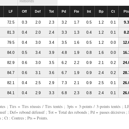
Rebonds
LF
Off
Def
Tot
Pd
Fte
Int
Bp
Ct
Pts
72.5
0.3
2.0
2.3
3.2
1.7
0.5
1.2
0.1
9.3
81.3
0.4
2.0
2.4
3.3
1.3
0.4
1.2
0.1
8.2
79.5
0.4
3.0
3.4
3.5
1.6
0.5
1.2
0.0
12.
84.0
0.5
3.4
3.9
4.8
1.9
0.8
1.6
0.0
16.
82.9
0.6
3.0
3.5
6.2
2.2
0.9
2.1
0.2
24.
84.7
0.6
3.1
3.6
6.7
1.9
0.9
2.4
0.2
28.
82.1
0.4
2.5
2.9
7.3
2.1
0.9
2.5
0.1
26.
84.1
0.4
2.9
3.3
6.8
2.3
0.8
2.4
0.1
26.
 ; Tirs = Tirs réussis / Tirs tentés ; 3pts = 3-points / 3-points tentés ; L
fensif ; Def= rebond défensif ; Tot = Total des rebonds ; Pd = passes décisives ; 
 ; Ct : Contres ; Pts = Points.