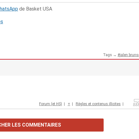
WhatsApp
de Basket USA
és
Tags →
jalen brun
Forum (et HS)
|
+
|
Règles et contenus illicites
|
CHER LES COMMENTAIRES