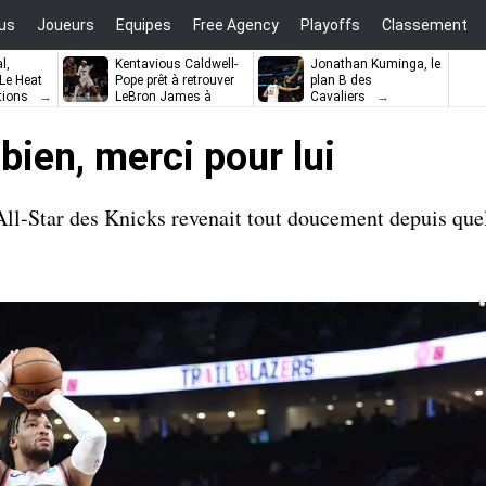
us
Joueurs
Equipes
Free Agency
Playoffs
Classement
l,
Kentavious Caldwell-
Jonathan Kuminga, le
e Heat
Pope prêt à retrouver
plan B des
tions
LeBron James à
Cavaliers
Philadelphie ?
bien, merci pour lui
All-Star des Knicks revenait tout doucement depuis que