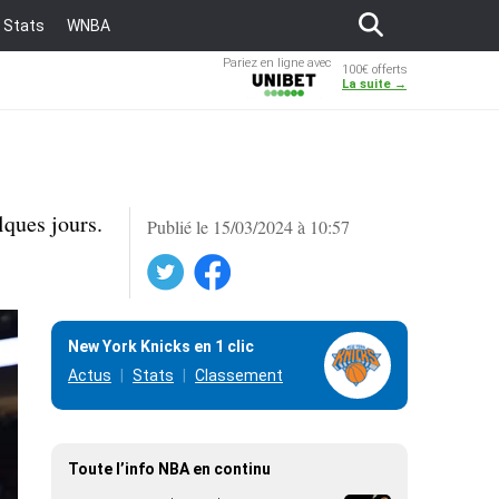
Stats
WNBA
Pariez en ligne avec
100€ offerts
Unibet
La suite →
lques jours.
Publié le 15/03/2024 à 10:57
Twitter
Facebook
New York Knicks en 1 clic
Actus
Stats
Classement
Toute l’info NBA en continu