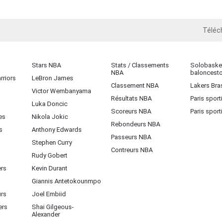
Téléc
iOS
Stars NBA
Stats / Classements
Solobasket
NBA
baloncest
rriors
LeBron James
Classement NBA
Lakers Bras
Victor Wembanyama
Résultats NBA
Paris sport
Luka Doncic
Scoreurs NBA
Paris sport
es
Nikola Jokic
Rebondeurs NBA
s
Anthony Edwards
Passeurs NBA
Stephen Curry
Contreurs NBA
Rudy Gobert
ers
Kevin Durant
Giannis Antetokounmpo
urs
Joel Embiid
ers
Shai Gilgeous-
Alexander