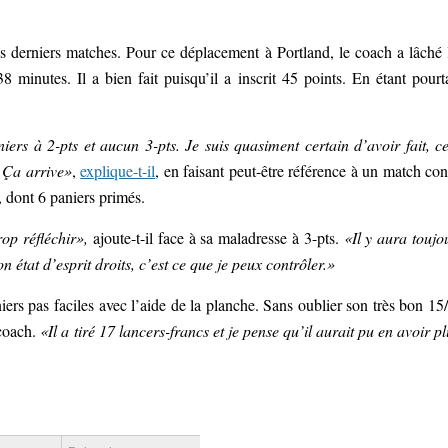
rois derniers matches. Pour ce déplacement à Portland, le coach a lâché 
 minutes. Il a bien fait puisqu’il a inscrit 45 points. En étant pourt
rs à 2-pts et aucun 3-pts. Je suis quasiment certain d’avoir fait, ce
 Ça arrive»
,
explique-t-il
, en faisant peut-être référence à un match con
, dont 6 paniers primés.
rop réfléchir»,
ajoute-t-il face à sa maladresse à 3-pts.
«Il y aura toujo
état d’esprit droits, c’est ce que je peux contrôler.»
ers pas faciles avec l’aide de la planche. Sans oublier son très bon 15
 coach.
«Il a tiré 17 lancers-francs et je pense qu’il aurait pu en avoir pl