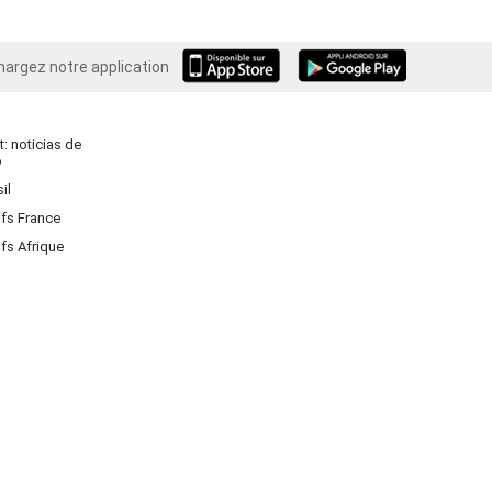
hargez notre application
Android
: noticias de
o
il
ifs France
ifs Afrique