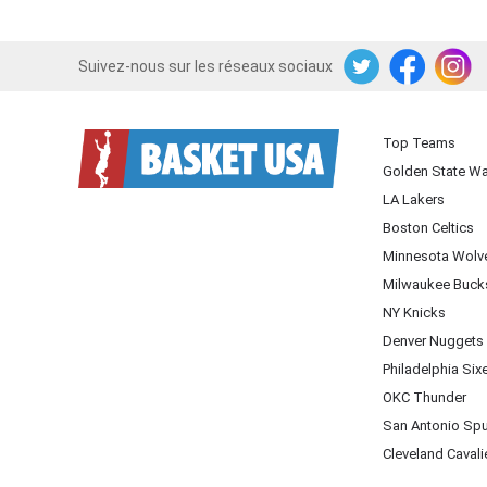
Suivez-nous sur les réseaux sociaux
Twitter
Facebook
Instagram
Top Teams
Golden State Wa
LA Lakers
Boston Celtics
Minnesota Wolv
Milwaukee Buck
NY Knicks
Denver Nuggets
Philadelphia Six
OKC Thunder
San Antonio Sp
Cleveland Cavali