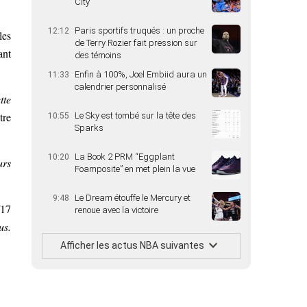
City
Paris sportifs truqués : un proche
12:12
les
de Terry Rozier fait pression sur
ant
des témoins
Enfin à 100%, Joel Embiid aura un
11:33
calendrier personnalisé
tte
tre
Le Sky est tombé sur la tête des
10:55
Sparks
La Book 2 PRM “Eggplant
10:20
urs
Foamposite” en met plein la vue
Le Dream étouffe le Mercury et
9:48
/17
renoue avec la victoire
us.
Afficher les actus NBA suivantes