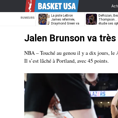
Act
La piste LeBron
DeRozan, Bea
RUMEURS
James refermée,
Thompson… L
Draymond Green va
étudie ses op
pouvoir rempiler à
Golden State
Jalen Brunson va très 
NBA – Touché au genou il y a dix jours, le 
Il s’est lâché à Portland, avec 45 points.