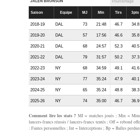
JALEN BRUNSON
Pourcentage
Saison
Equipe
MJ
Min
Tirs
3pts
2018-19
DAL
73
21:48
46.7
34.8
2019-20
DAL
57
17:56
46.6
35.8
2020-21
DAL
68
24:57
52.3
40.5
2021-22
DAL
79
31:57
50.2
37.3
2022-23
NY
68
34:59
49.1
41.6
2023-24
NY
77
35:24
47.9
40.1
2024-25
NY
65
35:24
48.8
38.3
2025-26
NY
74
35:00
46.7
36.9
Comment lire les stats ?
MJ = matches joués ; Min = Minutes
lancers-francs réussis / lancers-francs tentés ; Off = rebond of
: Fautes personnelles ; Int = Interceptions ; Bp = Balles perdues