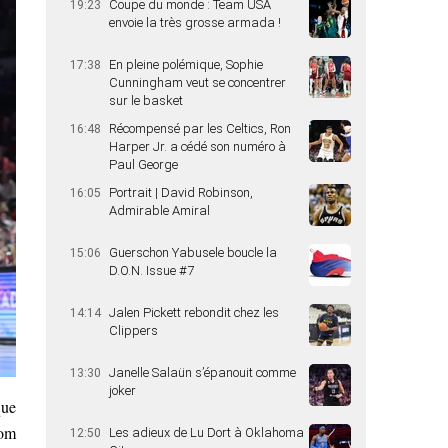
Coupe du monde : Team USA
19:23
envoie la très grosse armada !
En pleine polémique, Sophie
17:38
Cunningham veut se concentrer
sur le basket
Récompensé par les Celtics, Ron
16:48
Harper Jr. a cédé son numéro à
Paul George
Portrait | David Robinson,
16:05
Admirable Amiral
Guerschon Yabusele boucle la
15:06
D.O.N. Issue #7
Jalen Pickett rebondit chez les
14:14
Clippers
Janelle Salaün s’épanouit comme
13:30
joker
que
Tom
Les adieux de Lu Dort à Oklahoma
12:50