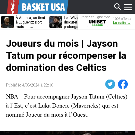
Affi
Pariez en ligne avec
À Atlanta, on tient
Les Wizards vont
Dennis Schrö
100€ offerts
Unibet
à Luguentz Dort
discuter
découvrira-t-il
La suite →
mais…
prolongation avec
12e équipe
Anthony Davis
différente ?
le
Joueurs du mois | Jayson
men
Tatum pour récompenser la
domination des Celtics
Twitter
Facebook
Publié le 4/03/2024 à 22:10
NBA – Pour accompagner Jayson Tatum (Celtics)
à l’Est, c’est Luka Doncic (Mavericks) qui est
nommé Joueur du mois à l’Ouest.