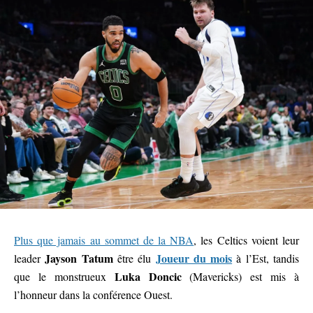
Plus que jamais au sommet de la NBA
, les Celtics voient leur
Jayson Tatum
Joueur du mois
leader
être élu
à l’Est, tandis
Luka Doncic
que le monstrueux
(Mavericks) est mis à
l’honneur dans la conférence Ouest.