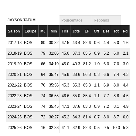
JAYSON TATUM
Pourcentage
Rebonds
Saison
Equipe
MJ
Min
Tirs
3pts
LF
Off
Def
Tot
Pd
Ft
2017-18
BOS
80
30:32
47.5
43.4
82.6
0.6
4.4
5.0
1.6
2.
2018-19
BOS
79
31:05
45.0
37.3
85.5
0.9
5.2
6.0
2.1
2.
2019-20
BOS
66
34:19
45.0
40.3
81.2
1.0
6.0
7.0
3.0
2.
2020-21
BOS
64
35:47
45.9
38.6
86.8
0.8
6.6
7.4
4.3
1.
2021-22
BOS
76
35:56
45.3
35.3
85.3
1.1
6.9
8.0
4.4
2.
2022-23
BOS
74
36:55
46.6
35.0
85.4
1.1
7.7
8.8
4.6
2.
2023-24
BOS
74
35:45
47.1
37.6
83.3
0.9
7.2
8.1
4.9
2.
2024-25
BOS
72
36:27
45.2
34.3
81.4
0.7
8.0
8.7
6.0
2.
2025-26
BOS
16
32:38
41.1
32.9
82.3
0.5
9.5
10.0
5.3
1.