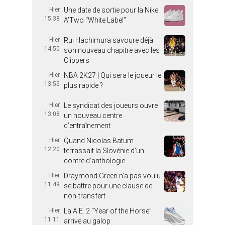
Hier
Une date de sortie pour la Nike
15:38
A’Two “White Label”
Hier
Rui Hachimura savoure déjà
14:50
son nouveau chapitre avec les
Clippers
Hier
NBA 2K27 | Qui sera le joueur le
13:55
plus rapide ?
Hier
Le syndicat des joueurs ouvre
13:08
un nouveau centre
d’entraînement
Hier
Quand Nicolas Batum
12:20
terrassait la Slovénie d’un
contre d’anthologie
Hier
Draymond Green n’a pas voulu
11:49
se battre pour une clause de
non-transfert
Hier
La A.E. 2 “Year of the Horse”
11:11
arrive au galop