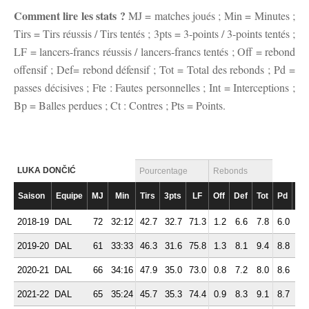
Comment lire les stats ?
MJ = matches joués ; Min = Minutes ;
Tirs = Tirs réussis / Tirs tentés ; 3pts = 3-points / 3-points tentés ;
LF = lancers-francs réussis / lancers-francs tentés ; Off = rebond
offensif ; Def= rebond défensif ; Tot = Total des rebonds ; Pd =
passes décisives ; Fte : Fautes personnelles ; Int = Interceptions ;
Bp = Balles perdues ; Ct : Contres ; Pts = Points.
LUKA DONČIĆ
Pourcentage
Rebonds
Saison
Equipe
MJ
Min
Tirs
3pts
LF
Off
Def
Tot
Pd
Fte
2018-19
DAL
72
32:12
42.7
32.7
71.3
1.2
6.6
7.8
6.0
1.
2019-20
DAL
61
33:33
46.3
31.6
75.8
1.3
8.1
9.4
8.8
2.
2020-21
DAL
66
34:16
47.9
35.0
73.0
0.8
7.2
8.0
8.6
2.
2021-22
DAL
65
35:24
45.7
35.3
74.4
0.9
8.3
9.1
8.7
2.