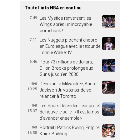
Toute l’info NBA en continu
7:49
Les Mystics renversent les
Wings après un incroyable
comeback !
7:11
Les Nuggets piochent encore
en Euroleague avec le retour de
Lonnie Walker IV
6:46
Pour 73 millions de dollars,
Dillon Brooks prolonge aux
Suns jusqu’en 2030
Hier
Décevant à Milwaukee, Andre
19:25
Jackson Jr. va tenter de se
relancer à Toronto
Hier
Les Spurs défendent leur projet
15:37
de nouvelle salle : « Il est temps
d’avancer ensemble »
Hier
Portrait | Patrick Ewing, Empire
16:55
Knick Building