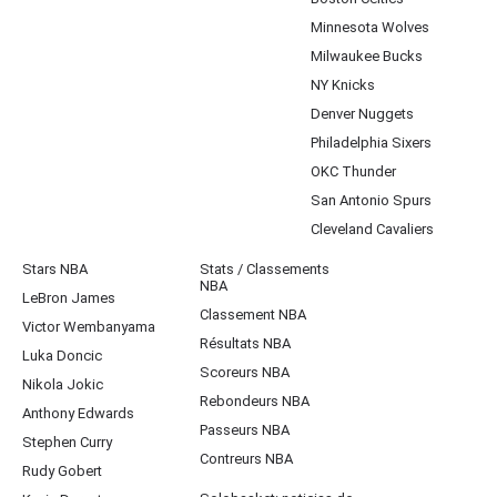
Minnesota Wolves
Milwaukee Bucks
NY Knicks
Denver Nuggets
Philadelphia Sixers
OKC Thunder
San Antonio Spurs
Cleveland Cavaliers
Stars NBA
Stats / Classements
NBA
LeBron James
Classement NBA
Victor Wembanyama
Résultats NBA
Luka Doncic
Scoreurs NBA
Nikola Jokic
Rebondeurs NBA
Anthony Edwards
Passeurs NBA
Stephen Curry
Contreurs NBA
Rudy Gobert