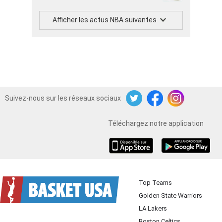
Afficher les actus NBA suivantes
Suivez-nous sur les réseaux sociaux
Twitter
Facebook
Instagram
Téléchargez notre application
iOS
Android
Top Teams
Golden State Warriors
LA Lakers
Boston Celtics