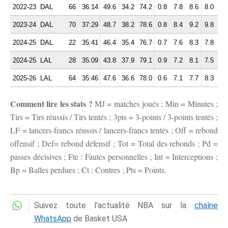
2022-23
DAL
66
36:14
49.6
34.2
74.2
0.8
7.8
8.6
8.0
2.
2023-24
DAL
70
37:29
48.7
38.2
78.6
0.8
8.4
9.2
9.8
2.
2024-25
DAL
22
35:41
46.4
35.4
76.7
0.7
7.6
8.3
7.8
2.
2024-25
LAL
28
35:09
43.8
37.9
79.1
0.9
7.2
8.1
7.5
2.
2025-26
LAL
64
35:46
47.6
36.6
78.0
0.6
7.1
7.7
8.3
2.
Comment lire les stats ?
MJ = matches joués ; Min = Minutes ;
Tirs = Tirs réussis / Tirs tentés ; 3pts = 3-points / 3-points tentés ;
LF = lancers-francs réussis / lancers-francs tentés ; Off = rebond
offensif ; Def= rebond défensif ; Tot = Total des rebonds ; Pd =
passes décisives ; Fte : Fautes personnelles ; Int = Interceptions ;
Bp = Balles perdues ; Ct : Contres ; Pts = Points.
Suivez toute l'actualité NBA sur la
chaîne
WhatsApp
de Basket USA