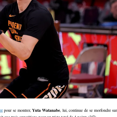
Yuta Watanabe
nt
pour se montrer,
, lui, continue de se morfondre sur
ait que trois apparitions pour un triste total de 4 points (2/7)…