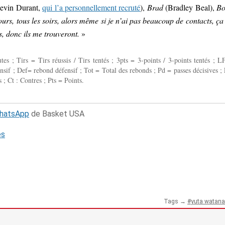
evin Durant,
qui l’a personnellement recruté
),
Brad
(Bradley Beal),
Bo
urs, tous les soirs, alors même si je n’ai pas beaucoup de contacts, ça
, donc ils me trouveront.
»
 ; Tirs = Tirs réussis / Tirs tentés ; 3pts = 3-points / 3-points tentés ; L
fensif ; Def= rebond défensif ; Tot = Total des rebonds ; Pd = passes décisives ; 
 ; Ct : Contres ; Pts = Points.
WhatsApp
de Basket USA
és
Tags →
yuta watana