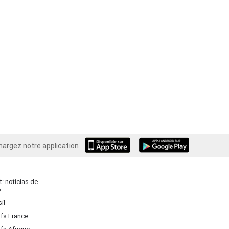
hargez notre application
Android
: noticias de
o
il
ifs France