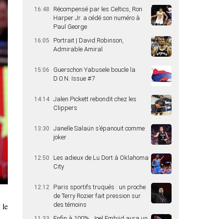
Récompensé par les Celtics, Ron
16:48
Harper Jr. a cédé son numéro à
Paul George
Portrait | David Robinson,
16:05
Admirable Amiral
Guerschon Yabusele boucle la
15:06
D.O.N. Issue #7
Jalen Pickett rebondit chez les
14:14
Clippers
Janelle Salaün s’épanouit comme
13:30
joker
Les adieux de Lu Dort à Oklahoma
12:50
City
Paris sportifs truqués : un proche
12:12
de Terry Rozier fait pression sur
 le
des témoins
Enfin à 100%, Joel Embiid aura un
11:33