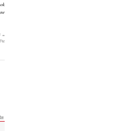
ok
 ne
F =
Fte
be