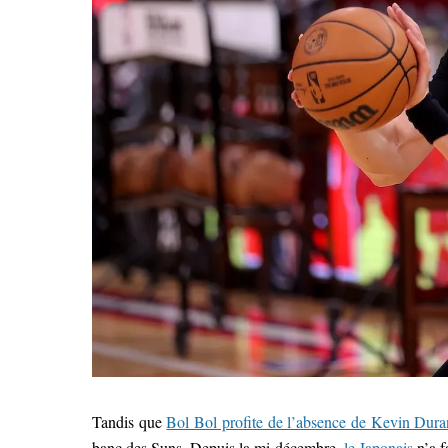
Tandis que
Bol Bol profite de l’absence de Kevin Dura
banc des Suns. Depuis la mi-décembre,
le Japonais
n’a f