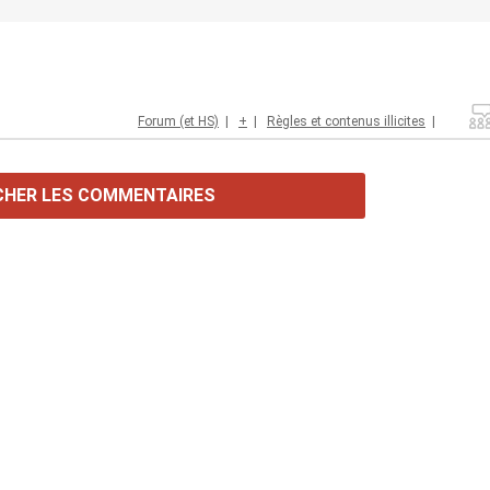
Forum (et HS)
|
+
|
Règles et contenus illicites
|
CHER LES COMMENTAIRES