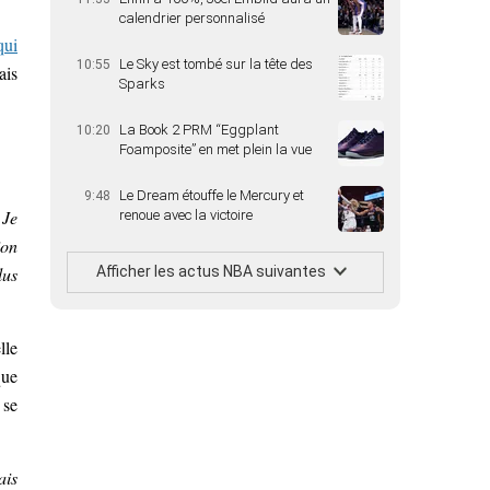
calendrier personnalisé
qui
Le Sky est tombé sur la tête des
10:55
ais
Sparks
La Book 2 PRM “Eggplant
10:20
Foamposite” en met plein la vue
Le Dream étouffe le Mercury et
9:48
«
Je
renoue avec la victoire
ion
lus
Afficher les actus NBA suivantes
lle
que
 se
ais