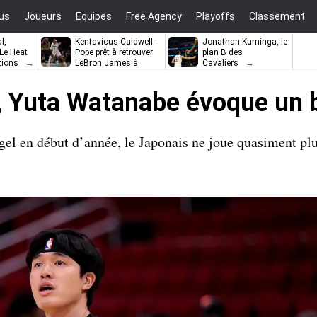
us
Joueurs
Equipes
Free Agency
Playoffs
Classement
l,
Kentavious Caldwell-
Jonathan Kuminga, le
e Heat
Pope prêt à retrouver
plan B des
tions
LeBron James à
Cavaliers
Philadelphie ?
ir, Yuta Watanabe évoque un
gel en début d’année, le Japonais ne joue quasiment pl