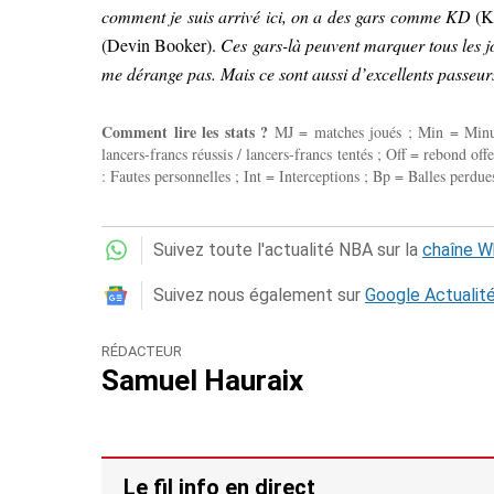
comment je suis arrivé ici, on a des gars comme KD
(K
(Devin Booker).
Ces gars-là peuvent marquer tous les jo
me dérange pas. Mais ce sont aussi d’excellents passeurs
Comment lire les stats ?
MJ = matches joués ; Min = Minutes
lancers-francs réussis / lancers-francs tentés ; Off = rebond of
: Fautes personnelles ; Int = Interceptions ; Bp = Balles perdues
Suivez toute l'actualité NBA sur la
chaîne 
Suivez nous également sur
Google Actualit
RÉDACTEUR
Samuel Hauraix
Le fil info en direct