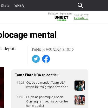
Stats
WNBA
Pariez en ligne avec
100€ offerts
Unibet
La suite →
 blocage mental
us depuis
Publié le 6/01/2024 à 18:15
Twitter
Facebook
Toute l’info NBA en continu
Coupe du monde : Team USA
19:23
envoie la très grosse armada !
En pleine polémique, Sophie
17:38
Cunningham veut se concentrer
sur le basket