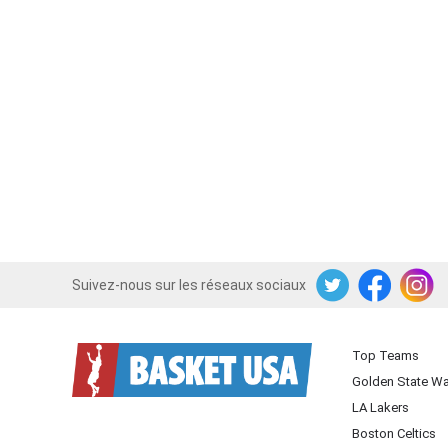
Suivez-nous sur les réseaux sociaux
Twitter
Facebook
Instagram
Top Teams
Golden State Wa
LA Lakers
Boston Celtics