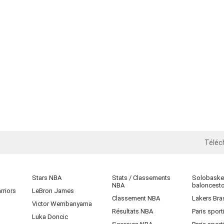
Téléc
iOS
Stars NBA
Stats / Classements
Solobasket
NBA
baloncest
rriors
LeBron James
Classement NBA
Lakers Bras
Victor Wembanyama
Résultats NBA
Paris sport
Luka Doncic