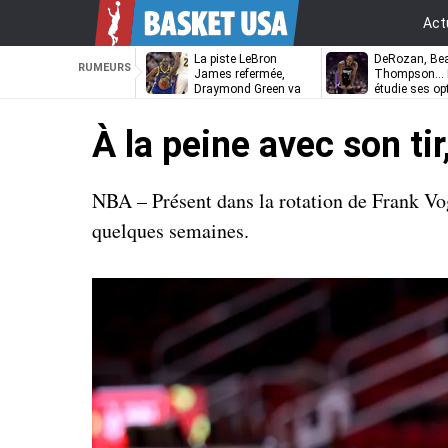
Act
La piste LeBron
DeRozan, Bea
RUMEURS
James refermée,
Thompson… L
Draymond Green va
étudie ses op
pouvoir rempiler à
Golden State
À la peine avec son t
NBA – Présent dans la rotation de Frank Vo
quelques semaines.