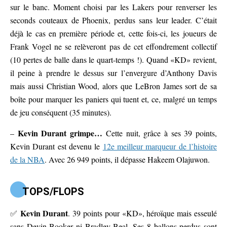
sur le banc. Moment choisi par les Lakers pour renverser les
seconds couteaux de Phoenix, perdus sans leur leader. C’était
déjà le cas en première période et, cette fois-ci, les joueurs de
Frank Vogel ne se relèveront pas de cet effondrement collectif
(10 pertes de balle dans le quart-temps !). Quand «KD» revient,
il peine à prendre le dessus sur l’envergure d’Anthony Davis
mais aussi Christian Wood, alors que LeBron James sort de sa
boîte pour marquer les paniers qui tuent et, ce, malgré un temps
de jeu conséquent (35 minutes).
Kevin Durant grimpe…
–
Cette nuit, grâce à ses 39 points,
Kevin Durant est devenu le
12e meilleur marqueur de l’histoire
de la NBA
. Avec 26 949 points, il dépasse Hakeem Olajuwon.
TOPS/FLOPS
Kevin Durant
✅
. 39 points pour «KD», héroïque mais esseulé
sans Devin Booker ni Bradley Beal. Ses 8 ballons perdus sont