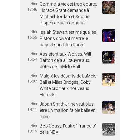
Hier
Comme la vie est trop courte,
17:46
Horace Grant demande à
Michael Jordan et Scottie
Pippen de se réconcilier
Hier
Isaiah Stewart estime que les
16:55
Pistons doivent mettre le
paquet sur Jalen Duren
Hier
Assistant aux Wolves, Will
15:54
Barton déjà à l’œuvre aux
côtés de LaMelo Ball
Hier
Malgré les départs de LaMelo
15:07
Ball et Miles Bridges, Coby
White croit aux nouveaux
Hornets
Hier
Jabari Smith Jr. ne veut plus
14:11
être un maillon faible balle en
main
Hier
Bob Cousy, l’autre “Français”
13:19
de la NBA