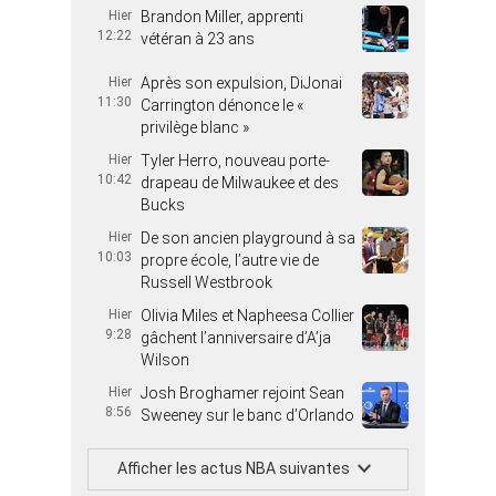
Hier
Brandon Miller, apprenti
12:22
vétéran à 23 ans
Hier
Après son expulsion, DiJonai
11:30
Carrington dénonce le «
privilège blanc »
Hier
Tyler Herro, nouveau porte-
10:42
drapeau de Milwaukee et des
Bucks
Hier
De son ancien playground à sa
10:03
propre école, l’autre vie de
Russell Westbrook
Hier
Olivia Miles et Napheesa Collier
9:28
gâchent l’anniversaire d’A’ja
Wilson
Hier
Josh Broghamer rejoint Sean
8:56
Sweeney sur le banc d’Orlando
Afficher les actus NBA suivantes