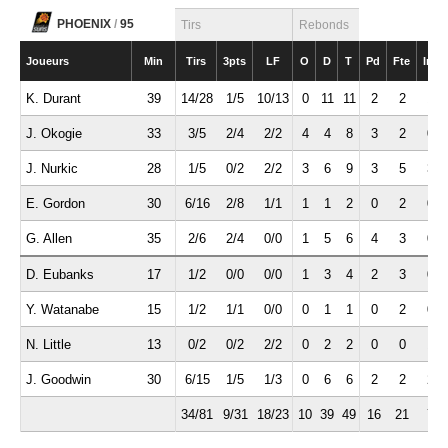
PHOENIX
/
95
Tirs
Rebonds
Joueurs
Min
Tirs
3pts
LF
O
D
T
Pd
Fte
Int
K. Durant
39
14/28
1/5
10/13
0
11
11
2
2
1
J. Okogie
33
3/5
2/4
2/2
4
4
8
3
2
0
J. Nurkic
28
1/5
0/2
2/2
3
6
9
3
5
3
E. Gordon
30
6/16
2/8
1/1
1
1
2
0
2
0
G. Allen
35
2/6
2/4
0/0
1
5
6
4
3
0
D. Eubanks
17
1/2
0/0
0/0
1
3
4
2
3
0
Y. Watanabe
15
1/2
1/1
0/0
0
1
1
0
2
0
N. Little
13
0/2
0/2
2/2
0
2
2
0
0
1
J. Goodwin
30
6/15
1/5
1/3
0
6
6
2
2
2
34/81
9/31
18/23
10
39
49
16
21
7