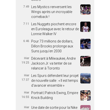
7:49
Les Mystics renversent les
Wings après un incroyable
comeback !
7:11
Les Nuggets piochent encore
en Euroleague avec le retour de
Lonnie Walker IV
6:46
Pour 73 millions de dollars,
Dillon Brooks prolonge aux
Suns jusqu’en 2030
Hier
Décevant à Milwaukee, Andre
19:25
Jackson Jr. va tenter de se
relancer à Toronto
Hier
Les Spurs défendent leur projet
17:37
de nouvelle salle : « Il est temps
d’avancer ensemble »
Hier
Portrait | Patrick Ewing, Empire
16:55
Knick Building
Hier
Une date de sortie pour la Nike