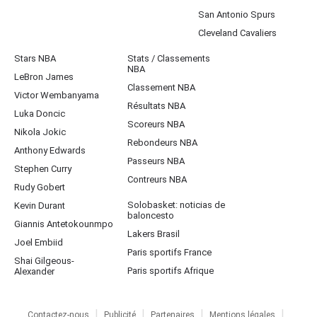
San Antonio Spurs
Cleveland Cavaliers
Stars NBA
Stats / Classements
NBA
LeBron James
Classement NBA
Victor Wembanyama
Résultats NBA
Luka Doncic
Scoreurs NBA
Nikola Jokic
Rebondeurs NBA
Anthony Edwards
Passeurs NBA
Stephen Curry
Contreurs NBA
Rudy Gobert
Solobasket: noticias de
Kevin Durant
baloncesto
Giannis Antetokounmpo
Lakers Brasil
Joel Embiid
Paris sportifs France
Shai Gilgeous-
Paris sportifs Afrique
Alexander
Contactez-nous
Publicité
Partenaires
Mentions légales