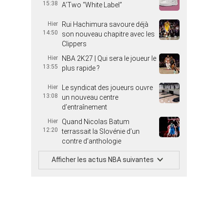
15:38
A’Two “White Label”
Hier
Rui Hachimura savoure déjà
14:50
son nouveau chapitre avec les
Clippers
Hier
NBA 2K27 | Qui sera le joueur le
13:55
plus rapide ?
Hier
Le syndicat des joueurs ouvre
13:08
un nouveau centre
d’entraînement
Hier
Quand Nicolas Batum
12:20
terrassait la Slovénie d’un
contre d’anthologie
Afficher les actus NBA suivantes