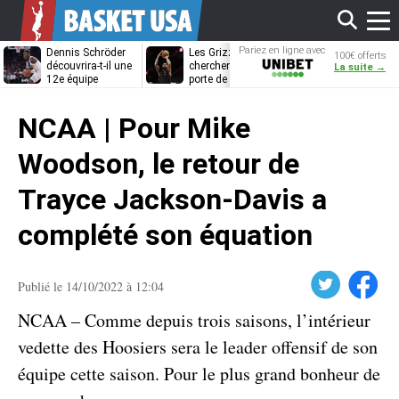
Affi
Pariez en ligne avec
Dennis Schröder
Les Grizzlies
Dwane Casey
100€ offerts
Unibet
découvrira-t-il une
cherchent déjà une
bientôt coach
La suite →
12e équipe
porte de sortie
Rome ?
différente ?
pour D’Angelo
le
Russell
NCAA | Pour Mike
men
Woodson, le retour de
Trayce Jackson-Davis a
complété son équation
Twitter
Facebook
Publié le 14/10/2022 à 12:04
NCAA – Comme depuis trois saisons, l’intérieur
vedette des Hoosiers sera le leader offensif de son
équipe cette saison. Pour le plus grand bonheur de