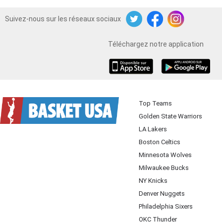
Suivez-nous sur les réseaux sociaux
Twitter
Facebook
Instagram
Téléchargez notre application
iOS
Android
Top Teams
Golden State Warriors
LA Lakers
Boston Celtics
Minnesota Wolves
Milwaukee Bucks
NY Knicks
Denver Nuggets
Philadelphia Sixers
OKC Thunder