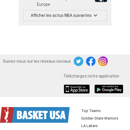
Europe
Afficher les actus NBA suivantes
Suivez-nous sur les réseaux sociaux
Twitter
Facebook
Instagram
Téléchargez notre application
iOS
Android
Top Teams
Golden State Warriors
LA Lakers