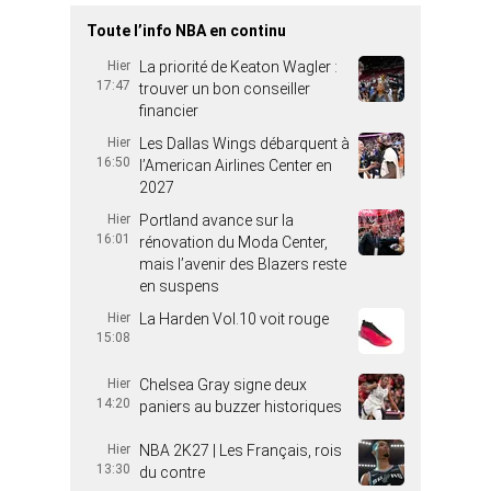
Toute l’info NBA en continu
Hier
La priorité de Keaton Wagler :
17:47
trouver un bon conseiller
financier
Hier
Les Dallas Wings débarquent à
16:50
l’American Airlines Center en
2027
Hier
Portland avance sur la
16:01
rénovation du Moda Center,
mais l’avenir des Blazers reste
en suspens
Hier
La Harden Vol.10 voit rouge
15:08
Hier
Chelsea Gray signe deux
14:20
paniers au buzzer historiques
Hier
NBA 2K27 | Les Français, rois
13:30
du contre