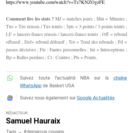
https://www.youtube.com/watch?v=Tz7KNZOgzFE
Comment lire les stats ?
MJ = matches joués ; Min = Minutes ;
Tirs = Tirs réussis / Tirs tentés ; 3pts = 3-points / 3-points tentés ;
LF = lancers-francs réussis / lancers-francs tentés ; Off = rebond
offensif ; Def= rebond défensif ; Tot = Total des rebonds ; Pd =
passes décisives ; Fte : Fautes personnelles ; Int = Interceptions ;
Bp = Balles perdues ; Ct : Contres ; Pts = Points.
Suivez toute l'actualité NBA sur la
chaîne
WhatsApp
de Basket USA
Suivez nous également sur
Google Actualités
RÉDACTEUR
Samuel Hauraix
Tags →
demarcus cousins