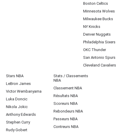
Boston Celtics
Minnesota Wolves
Milwaukee Bucks
NY Knicks
Denver Nuggets
Philadelphia Sixers
OKC Thunder
San Antonio Spurs
Cleveland Cavaliers
Stars NBA
Stats / Classements
NBA
LeBron James
Classement NBA
Victor Wembanyama
Résultats NBA
Luka Doncic
Scoreurs NBA
Nikola Jokic
Rebondeurs NBA
Anthony Edwards
Passeurs NBA
Stephen Curry
Contreurs NBA
Rudy Gobert