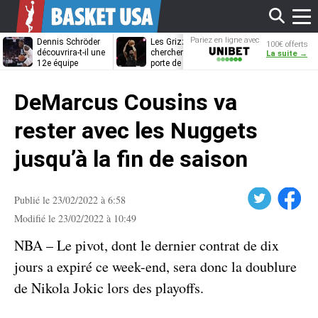
Affi
Pariez en ligne avec
Dennis Schröder
Les Grizzlies
Dwane Casey
100€ offerts
Unibet
découvrira-t-il une
cherchent déjà une
bientôt coach
La suite →
12e équipe
porte de sortie
Rome ?
différente ?
pour D’Angelo
le
Russell
DeMarcus Cousins va
men
rester avec les Nuggets
jusqu’à la fin de saison
Twitter
Facebook
Publié le 23/02/2022 à 6:58
Modifié le 23/02/2022 à 10:49
NBA – Le pivot, dont le dernier contrat de dix
jours a expiré ce week-end, sera donc la doublure
de Nikola Jokic lors des playoffs.