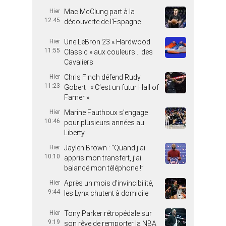
Hier
Mac McClung part à la
12:45
découverte de l’Espagne
Hier
Une LeBron 23 « Hardwood
11:55
Classic » aux couleurs… des
Cavaliers
Hier
Chris Finch défend Rudy
11:23
Gobert : « C’est un futur Hall of
Famer »
Hier
Marine Fauthoux s’engage
10:46
pour plusieurs années au
Liberty
Hier
Jaylen Brown : “Quand j’ai
10:10
appris mon transfert, j’ai
balancé mon téléphone !”
Hier
Après un mois d’invincibilité,
9:44
les Lynx chutent à domicile
Hier
Tony Parker rétropédale sur
9:19
son rêve de remporter la NBA