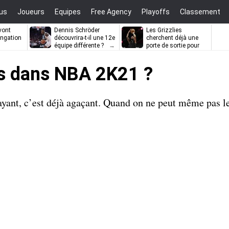
us
Joueurs
Equipes
Free Agency
Playoffs
Classement
vont
Dennis Schröder
Les Grizzlies
ongation
découvrira-t-il une 12e
cherchent déjà une
équipe différente ?
porte de sortie pour
D’Angelo Russell
es dans NBA 2K21 ?
payant, c’est déjà agaçant. Quand on ne peut même pas le