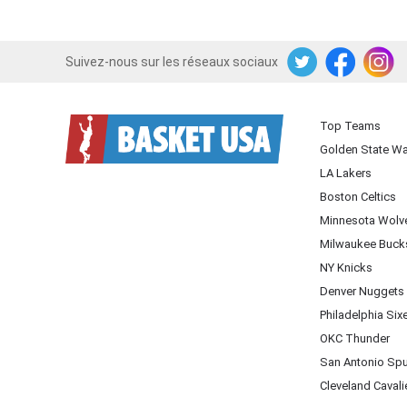
Suivez-nous sur les réseaux sociaux
Twitter
Facebook
Instagram
Top Teams
Golden State Wa
LA Lakers
Boston Celtics
Minnesota Wolv
Milwaukee Buck
NY Knicks
Denver Nuggets
Philadelphia Six
OKC Thunder
San Antonio Sp
Cleveland Cavali