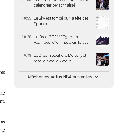
calendrier personnalisé
Le Sky est tombé sur la tête des
10:55
Sparks
La Book 2 PRM “Eggplant
10:20
Foamposite” en met plein la vue
Le Dream étouffe le Mercury et
9:48
renoue avec la victoire
ots
Afficher les actus NBA suivantes
une
nt.
ans
 le