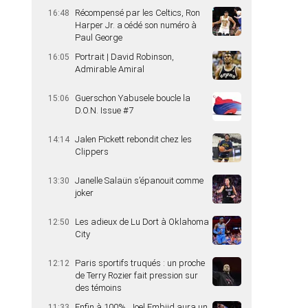
Récompensé par les Celtics, Ron
16:48
Harper Jr. a cédé son numéro à
Paul George
Portrait | David Robinson,
16:05
Admirable Amiral
Guerschon Yabusele boucle la
15:06
D.O.N. Issue #7
Jalen Pickett rebondit chez les
14:14
Clippers
Janelle Salaün s’épanouit comme
13:30
joker
Les adieux de Lu Dort à Oklahoma
12:50
City
Paris sportifs truqués : un proche
12:12
de Terry Rozier fait pression sur
des témoins
Enfin à 100%, Joel Embiid aura un
11:33