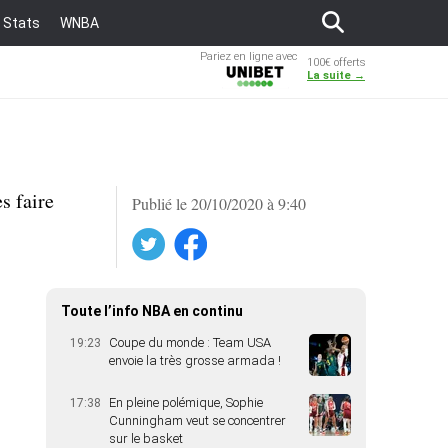
Stats
WNBA
Pariez en ligne avec
100€ offerts
Unibet
La suite →
s faire
Publié le 20/10/2020 à 9:40
Twitter
Facebook
Toute l’info NBA en continu
Coupe du monde : Team USA
19:23
envoie la très grosse armada !
En pleine polémique, Sophie
17:38
Cunningham veut se concentrer
sur le basket