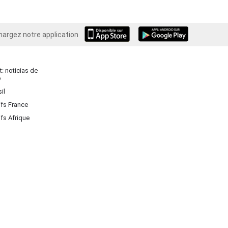
hargez notre application
Android
: noticias de
o
il
ifs France
ifs Afrique