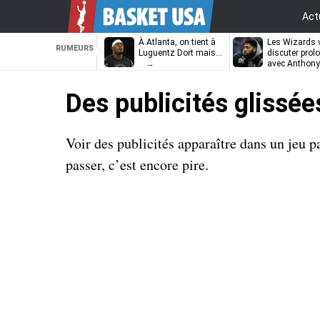
Act
À Atlanta, on tient à
Les Wizards 
RUMEURS
Luguentz Dort mais…
discuter prol
avec Anthony
Davis
Des publicités glissé
Voir des publicités apparaître dans un jeu 
passer, c’est encore pire.