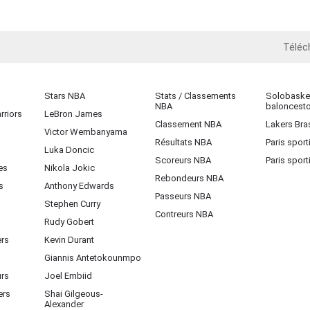
Téléc
iOS
Stars NBA
Stats / Classements
Solobasket
NBA
baloncest
rriors
LeBron James
Classement NBA
Lakers Bras
Victor Wembanyama
Résultats NBA
Paris sport
Luka Doncic
Scoreurs NBA
Paris sport
es
Nikola Jokic
Rebondeurs NBA
s
Anthony Edwards
Passeurs NBA
Stephen Curry
Contreurs NBA
Rudy Gobert
ers
Kevin Durant
Giannis Antetokounmpo
urs
Joel Embiid
ers
Shai Gilgeous-
Alexander