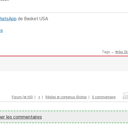
WhatsApp
de Basket USA
és
Tags →
nba 2k
Forum (et HS)
|
+
|
Règles et contenus illicites
|
0 commentaire
her les commentaires