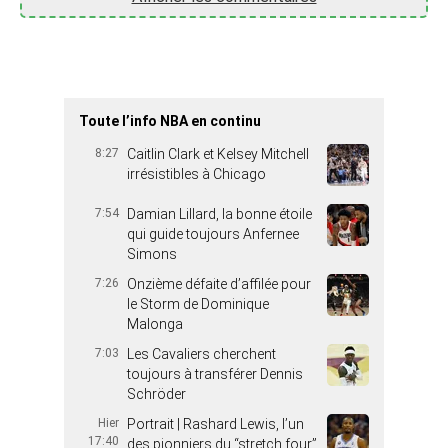
Toute l’info NBA en continu
8:27
Caitlin Clark et Kelsey Mitchell
irrésistibles à Chicago
7:54
Damian Lillard, la bonne étoile
qui guide toujours Anfernee
Simons
7:26
Onzième défaite d’affilée pour
le Storm de Dominique
Malonga
7:03
Les Cavaliers cherchent
toujours à transférer Dennis
Schröder
Hier
Portrait | Rashard Lewis, l’un
17:40
des pionniers du “stretch four”