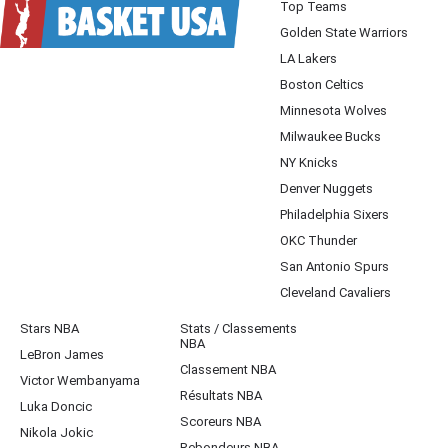
Top Teams
Golden State Warriors
LA Lakers
Boston Celtics
Minnesota Wolves
Milwaukee Bucks
NY Knicks
Denver Nuggets
Philadelphia Sixers
OKC Thunder
San Antonio Spurs
Cleveland Cavaliers
Stars NBA
Stats / Classements
NBA
LeBron James
Classement NBA
Victor Wembanyama
Résultats NBA
Luka Doncic
Scoreurs NBA
Nikola Jokic
Rebondeurs NBA