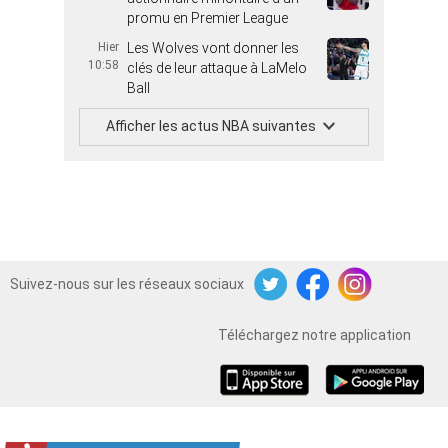
promu en Premier League
Hier
Les Wolves vont donner les
10:58
clés de leur attaque à LaMelo
Ball
Afficher les actus NBA suivantes
Suivez-nous sur les réseaux sociaux
Twitter
Facebook
Instagram
Téléchargez notre application
iOS
Android