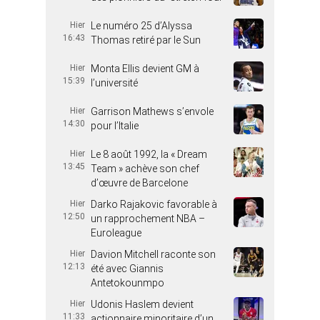
Hier
Le numéro 25 d’Alyssa
16:43
Thomas retiré par le Sun
Hier
Monta Ellis devient GM à
15:39
l’université
Hier
Garrison Mathews s’envole
14:30
pour l’Italie
Hier
Le 8 août 1992, la « Dream
13:45
Team » achève son chef
d’œuvre de Barcelone
Hier
Darko Rajakovic favorable à
12:50
un rapprochement NBA –
Euroleague
Hier
Davion Mitchell raconte son
12:13
été avec Giannis
Antetokounmpo
Hier
Udonis Haslem devient
11:33
actionnaire minoritaire d’un