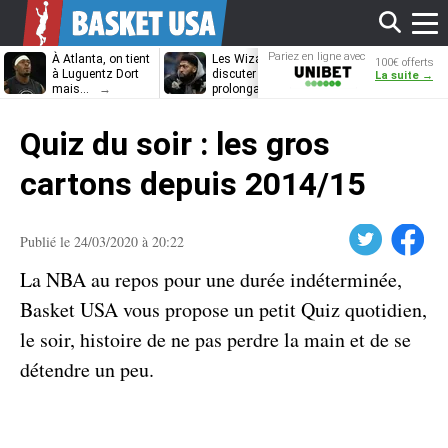
Affi
Pariez en ligne avec
À Atlanta, on tient
Les Wizards vont
Dennis Schrö
100€ offerts
Unibet
à Luguentz Dort
discuter
découvrira-t-il
La suite →
mais…
prolongation avec
12e équipe
Anthony Davis
différente ?
le
Quiz du soir : les gros
men
cartons depuis 2014/15
Twitter
Facebook
Publié le 24/03/2020 à 20:22
La NBA au repos pour une durée indéterminée,
Basket USA vous propose un petit Quiz quotidien,
le soir, histoire de ne pas perdre la main et de se
détendre un peu.