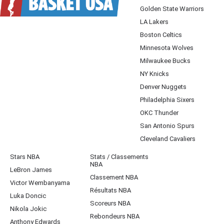
Golden State Warriors
LA Lakers
Boston Celtics
Minnesota Wolves
Milwaukee Bucks
NY Knicks
Denver Nuggets
Philadelphia Sixers
OKC Thunder
San Antonio Spurs
Cleveland Cavaliers
Stars NBA
Stats / Classements
NBA
LeBron James
Classement NBA
Victor Wembanyama
Résultats NBA
Luka Doncic
Scoreurs NBA
Nikola Jokic
Rebondeurs NBA
Anthony Edwards