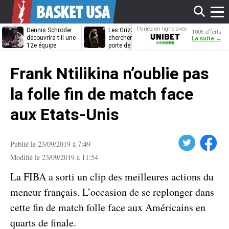
Affi
Pariez en ligne avec
Dennis Schröder
Les Grizzlies
Dwane Casey
100€ offerts
Unibet
découvrira-t-il une
cherchent déjà une
bientôt coach
La suite →
12e équipe
porte de sortie
Rome ?
différente ?
pour D’Angelo
le
Russell
Frank Ntilikina n’oublie pas
men
la folle fin de match face
aux Etats-Unis
Twitter
Facebook
Publié le 23/09/2019 à 7:49
Modifié le 23/09/2019 à 11:54
La FIBA a sorti un clip des meilleures actions du
meneur français. L’occasion de se replonger dans
cette fin de match folle face aux Américains en
quarts de finale.