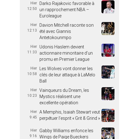
Hier
Darko Rajakovic favorable à
12:50
un rapprochement NBA –
Euroleague
Hier
Davion Mitchell raconte son
12:13
été avec Giannis
Antetokounmpo
Hier
Udonis Haslem devient
11:33
actionnaire minoritaire d’un
promu en Premier League
Hier
Les Wolves vont donner les
10:58
clés de leur attaque à LaMelo
Ball
Hier
Vainqueurs du Dream, les
10:23
Mystics réalisent une
excellente opération
Hier
A Memphis, Isaiah Stewart veut
9:45
perpétuer l’esprit « Grit & Grind »
Hier
Gabby Williams enfonce les
9:16
Wings de Paige Bueckers