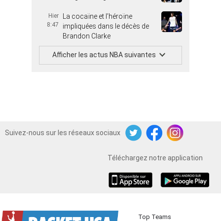
Hier
La cocaïne et l’héroïne
8:47
impliquées dans le décès de
Brandon Clarke
Afficher les actus NBA suivantes
Suivez-nous sur les réseaux sociaux
Twitter
Facebook
Instagram
Téléchargez notre application
iOS
Android
Top Teams