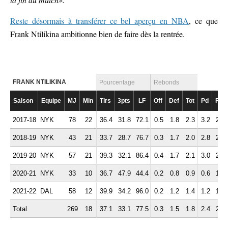
Reste désormais à transférer ce bel aperçu en NBA
, ce que
Frank Ntilikina ambitionne bien de faire dès la rentrée.
FRANK NTILIKINA
Pourcentage
Rebonds
Saison
Equipe
MJ
Min
Tirs
3pts
LF
Off
Def
Tot
Pd
Fte
2017-18
NYK
78
22
36.4
31.8
72.1
0.5
1.8
2.3
3.2
2.3
2018-19
NYK
43
21
33.7
28.7
76.7
0.3
1.7
2.0
2.8
2.4
2019-20
NYK
57
21
39.3
32.1
86.4
0.4
1.7
2.1
3.0
2.5
2020-21
NYK
33
10
36.7
47.9
44.4
0.2
0.8
0.9
0.6
1.4
2021-22
DAL
58
12
39.9
34.2
96.0
0.2
1.2
1.4
1.2
1.1
Total
269
18
37.1
33.1
77.5
0.3
1.5
1.8
2.4
2.0