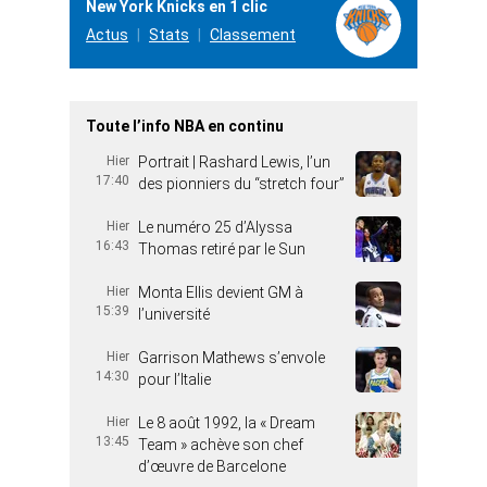
New York Knicks en 1 clic
Actus
Stats
Classement
Toute l’info NBA en continu
Hier
Portrait | Rashard Lewis, l’un
17:40
des pionniers du “stretch four”
Hier
Le numéro 25 d’Alyssa
16:43
Thomas retiré par le Sun
Hier
Monta Ellis devient GM à
15:39
l’université
Hier
Garrison Mathews s’envole
14:30
pour l’Italie
Hier
Le 8 août 1992, la « Dream
13:45
Team » achève son chef
d’œuvre de Barcelone