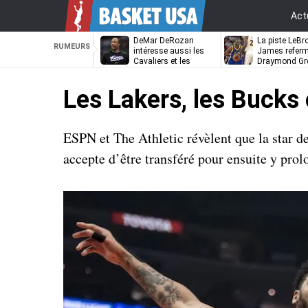
Act
DeMar DeRozan
La piste LeBr
RUMEURS
intéresse aussi les
James referm
Cavaliers et les
Draymond Gr
Nuggets
pouvoir rempi
Golden State
Les Lakers, les Bucks 
ESPN et The Athletic révèlent que la star de
accepte d’être transféré pour ensuite y prolo