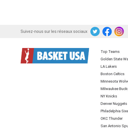
Suivez-nous sur les réseaux sociaux
Twitter
Facebook
Instagram
Top Teams
Golden State Wa
LA Lakers
Boston Celtics
Minnesota Wolv
Milwaukee Buck
NY Knicks
Denver Nuggets
Philadelphia Six
OKC Thunder
San Antonio Sp