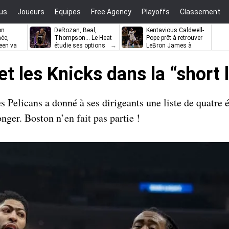
us
Joueurs
Equipes
Free Agency
Playoffs
Classement
on
DeRozan, Beal,
Kentavious Caldwell-
ée,
Thompson… Le Heat
Pope prêt à retrouver
een va
étudie ses options
LeBron James à
ler à
Philadelphie ?
et les Knicks dans la “short 
s Pelicans a donné à ses dirigeants une liste de quatre 
nger. Boston n’en fait pas partie !