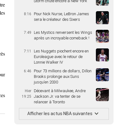
Storm chute encore à New York
tre
les
Pour Nick Nurse, LeBron James
8:16
sera le créateur des Sixers
Les Mystics renversent les Wings
7:49
après un incroyable comeback !
Les Nuggets piochent encore en
7:11
rès
Euroleague avec le retour de
Lonnie Walker IV
Pour 73 millions de dollars, Dillon
6:46
our
Brooks prolonge aux Suns
jusqu’en 2030
Décevant à Milwaukee, Andre
Hier
ces
Jackson Jr. va tenter de se
19:25
relancer à Toronto
Afficher les actus NBA suivantes