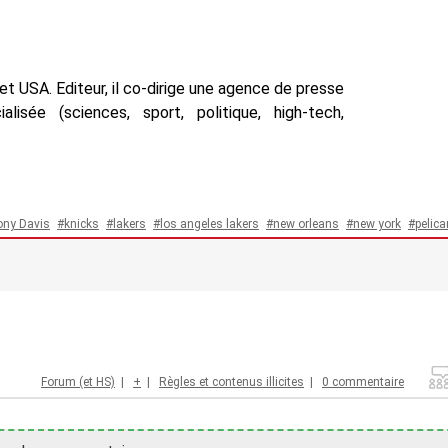
t USA. Editeur, il co-dirige une agence de presse
isée (sciences, sport, politique, high-tech,
ony Davis
knicks
lakers
los angeles lakers
new orleans
new york
pelic
Forum (et HS)
|
+
|
Règles et contenus illicites
|
0 commentaire