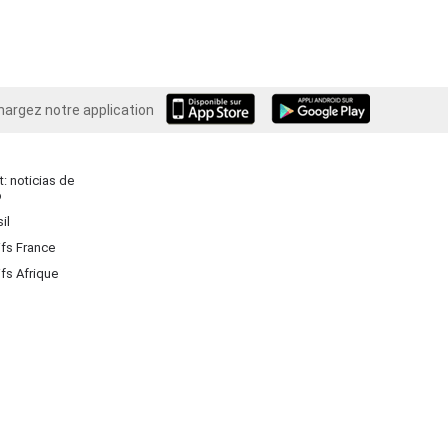
hargez notre application
Android
: noticias de
o
il
ifs France
ifs Afrique