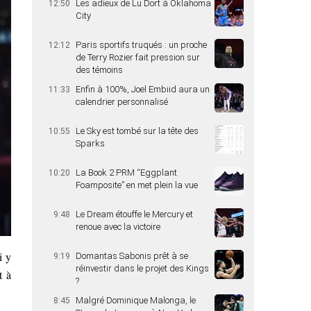
Les adieux de Lu Dort à Oklahoma
12:50
City
Paris sportifs truqués : un proche
12:12
de Terry Rozier fait pression sur
des témoins
Enfin à 100%, Joel Embiid aura un
11:33
calendrier personnalisé
Le Sky est tombé sur la tête des
10:55
Sparks
La Book 2 PRM “Eggplant
10:20
Foamposite” en met plein la vue
Le Dream étouffe le Mercury et
9:48
renoue avec la victoire
i y
Domantas Sabonis prêt à se
9:19
réinvestir dans le projet des Kings
t à
?
Malgré Dominique Malonga, le
8:45