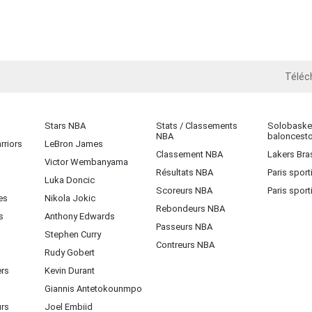
Téléc
iOS
Stars NBA
Stats / Classements
Solobasket
NBA
baloncest
rriors
LeBron James
Classement NBA
Lakers Bras
Victor Wembanyama
Résultats NBA
Paris sport
Luka Doncic
Scoreurs NBA
Paris sport
es
Nikola Jokic
Rebondeurs NBA
s
Anthony Edwards
Passeurs NBA
Stephen Curry
Contreurs NBA
Rudy Gobert
ers
Kevin Durant
Giannis Antetokounmpo
urs
Joel Embiid