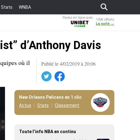
Stats
WNBA
Pariez en ligne avec
100€ offerts
Unibet
La suite →
list” d’Anthony Davis
équipes où il
Publié le 4/02/2019 à 20:06
Twitter
Facebook
New Orleans Pelicans en 1 clic
Actus
Stats
Classement
Toute l’info NBA en continu