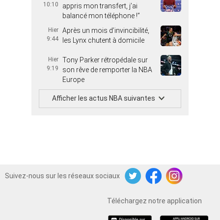
10:10
appris mon transfert, j’ai
balancé mon téléphone !”
Hier
Après un mois d’invincibilité,
9:44
les Lynx chutent à domicile
Hier
Tony Parker rétropédale sur
9:19
son rêve de remporter la NBA
Europe
Afficher les actus NBA suivantes
Suivez-nous sur les réseaux sociaux
Twitter
Facebook
Instagram
Téléchargez notre application