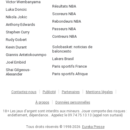
Victor Wembanyama
Résultats NBA
Luka Doncic
Scoreurs NBA
Nikola Jokic
Rebondeurs NBA
Anthony Edwards
Passeurs NBA
Stephen Curry
Contreurs NBA
Rudy Gobert
Solobasket: noticias de
Kevin Durant
baloncesto
Giannis Antetokounmpo
Lakers Brasil
Joel Embiid
Paris sportifs France
Shai Gilgeous-
Paris sportifs Afrique
Alexander
Contactez-nous
Publicité
Partenaires
Mentions légales
À propos
Données personnelles
18+ Les jeux d'argent sont interdits aux mineurs. Jouer comporte des risques :
endettement, dépendance... Appelez le 09.74.75.13.13 (appel non surtaxé)
Tous droits réservés © 1998-2026
Eureka Presse