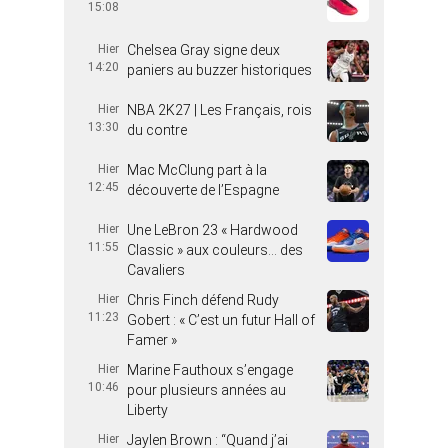
15:08
Hier
Chelsea Gray signe deux
14:20
paniers au buzzer historiques
Hier
NBA 2K27 | Les Français, rois
13:30
du contre
Hier
Mac McClung part à la
12:45
découverte de l’Espagne
Hier
Une LeBron 23 « Hardwood
11:55
Classic » aux couleurs… des
Cavaliers
Hier
Chris Finch défend Rudy
11:23
Gobert : « C’est un futur Hall of
Famer »
Hier
Marine Fauthoux s’engage
10:46
pour plusieurs années au
Liberty
Hier
Jaylen Brown : “Quand j’ai