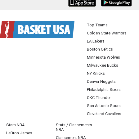
iOS
Android
Top Teams
Golden State Warriors
LA Lakers
Boston Celtics
Minnesota Wolves
Milwaukee Bucks
NY Knicks
Denver Nuggets
Philadelphia Sixers
OKC Thunder
San Antonio Spurs
Cleveland Cavaliers
Stars NBA
Stats / Classements
NBA
LeBron James
Classement NBA