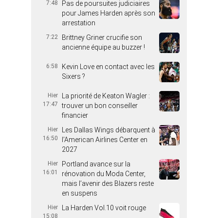
7:48
Pas de poursuites judiciaires
pour James Harden après son
arrestation
7:22
Brittney Griner crucifie son
ancienne équipe au buzzer !
6:58
Kevin Love en contact avec les
Sixers ?
Hier
La priorité de Keaton Wagler :
17:47
trouver un bon conseiller
financier
Hier
Les Dallas Wings débarquent à
16:50
l’American Airlines Center en
2027
Hier
Portland avance sur la
16:01
rénovation du Moda Center,
mais l’avenir des Blazers reste
en suspens
Hier
La Harden Vol.10 voit rouge
15:08