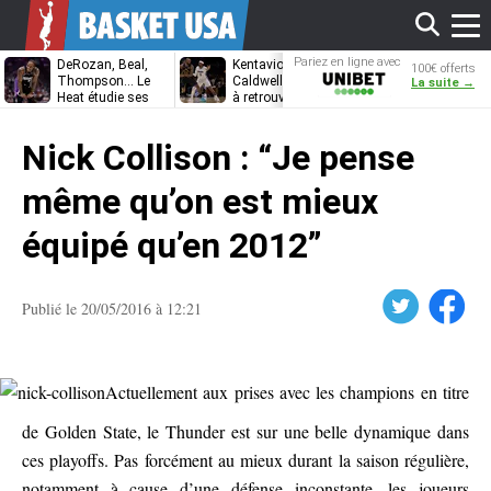
Affi
Pariez en ligne avec
DeRozan, Beal,
Kentavious
Jonathan
100€ offerts
Unibet
Thompson… Le
Caldwell-Pope prêt
Kuminga, le p
La suite →
Heat étudie ses
à retrouver LeBron
des Cavaliers
options
James à
le
Philadelphie ?
Nick Collison : “Je pense
men
même qu’on est mieux
équipé qu’en 2012”
Twitter
Facebook
Publié le 20/05/2016 à 12:21
Actuellement aux prises avec les champions en titre
de Golden State, le Thunder est sur une belle dynamique dans
ces playoffs. Pas forcément au mieux durant la saison régulière,
notamment à cause d’une défense inconstante, les joueurs