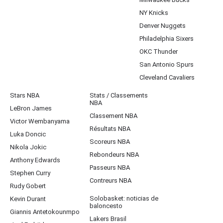
NY Knicks
Denver Nuggets
Philadelphia Sixers
OKC Thunder
San Antonio Spurs
Cleveland Cavaliers
Stars NBA
Stats / Classements
NBA
LeBron James
Classement NBA
Victor Wembanyama
Résultats NBA
Luka Doncic
Scoreurs NBA
Nikola Jokic
Rebondeurs NBA
Anthony Edwards
Passeurs NBA
Stephen Curry
Contreurs NBA
Rudy Gobert
Solobasket: noticias de
Kevin Durant
baloncesto
Giannis Antetokounmpo
Lakers Brasil