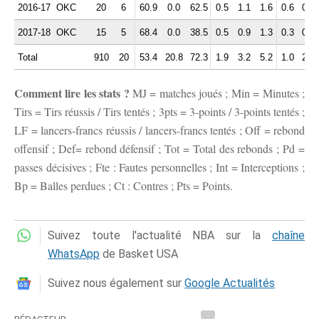
2016-17
OKC
20
6
60.9
0.0
62.5
0.5
1.1
1.6
0.6
0.9
2017-18
OKC
15
5
68.4
0.0
38.5
0.5
0.9
1.3
0.3
0.5
Total
910
20
53.4
20.8
72.3
1.9
3.2
5.2
1.0
2.8
Comment lire les stats ?
MJ = matches joués ; Min = Minutes ;
Tirs = Tirs réussis / Tirs tentés ; 3pts = 3-points / 3-points tentés ;
LF = lancers-francs réussis / lancers-francs tentés ; Off = rebond
offensif ; Def= rebond défensif ; Tot = Total des rebonds ; Pd =
passes décisives ; Fte : Fautes personnelles ; Int = Interceptions ;
Bp = Balles perdues ; Ct : Contres ; Pts = Points.
Suivez toute l'actualité NBA sur la
chaîne
WhatsApp
de Basket USA
Suivez nous également sur
Google Actualités