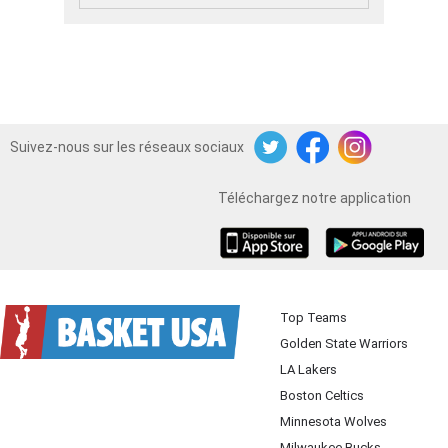
Suivez-nous sur les réseaux sociaux
Twitter
Facebook
Instagram
Téléchargez notre application
iOS
Android
Top Teams
Golden State Warriors
LA Lakers
Boston Celtics
Minnesota Wolves
Milwaukee Bucks