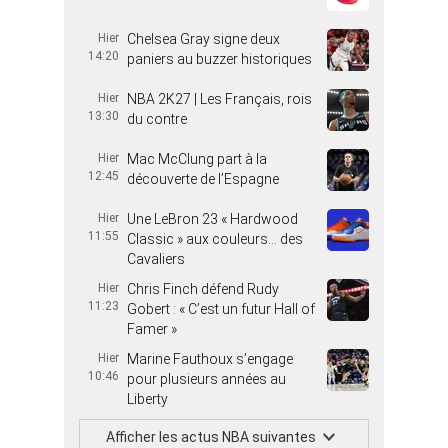
Hier
Chelsea Gray signe deux
14:20
paniers au buzzer historiques
Hier
NBA 2K27 | Les Français, rois
13:30
du contre
Hier
Mac McClung part à la
12:45
découverte de l’Espagne
Hier
Une LeBron 23 « Hardwood
11:55
Classic » aux couleurs… des
Cavaliers
Hier
Chris Finch défend Rudy
11:23
Gobert : « C’est un futur Hall of
Famer »
Hier
Marine Fauthoux s’engage
10:46
pour plusieurs années au
Liberty
Afficher les actus NBA suivantes