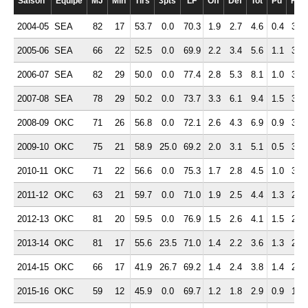
Saison
Equipe
MJ
Min
Tirs
3pts
LF
Off
Def
Tot
Pd
Fte
2004-05
SEA
82
17
53.7
0.0
70.3
1.9
2.7
4.6
0.4
3.1
2005-06
SEA
66
22
52.5
0.0
69.9
2.2
3.4
5.6
1.1
3.2
2006-07
SEA
82
29
50.0
0.0
77.4
2.8
5.3
8.1
1.0
3.5
2007-08
SEA
78
29
50.2
0.0
73.7
3.3
6.1
9.4
1.5
3.2
2008-09
OKC
71
26
56.8
0.0
72.1
2.6
4.3
6.9
0.9
3.4
2009-10
OKC
75
21
58.9
25.0
69.2
2.0
3.1
5.1
0.5
3.1
2010-11
OKC
71
22
56.6
0.0
75.3
1.7
2.8
4.5
1.0
3.0
2011-12
OKC
63
21
59.7
0.0
71.0
1.9
2.5
4.4
1.3
2.4
2012-13
OKC
81
20
59.5
0.0
76.9
1.5
2.6
4.1
1.5
2.4
2013-14
OKC
81
17
55.6
23.5
71.0
1.4
2.2
3.6
1.3
2.3
2014-15
OKC
66
17
41.9
26.7
69.2
1.4
2.4
3.8
1.4
2.4
2015-16
OKC
59
12
45.9
0.0
69.7
1.2
1.8
2.9
0.9
1.8