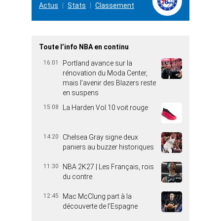
Actus
Stats
Classement
Toute l’info NBA en continu
16:01
Portland avance sur la
rénovation du Moda Center,
mais l’avenir des Blazers reste
en suspens
15:08
La Harden Vol.10 voit rouge
14:20
Chelsea Gray signe deux
paniers au buzzer historiques
11:30
NBA 2K27 | Les Français, rois
du contre
12:45
Mac McClung part à la
découverte de l’Espagne