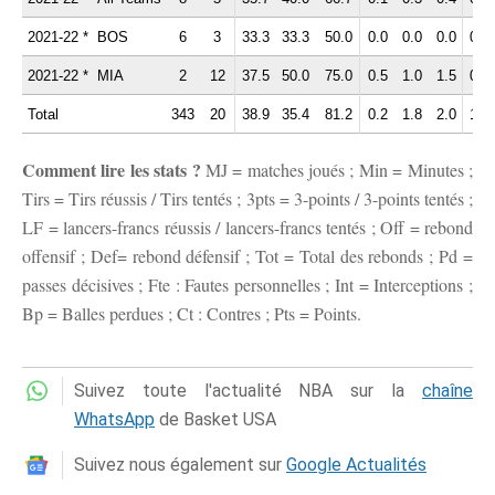
2021-22 *
BOS
6
3
33.3
33.3
50.0
0.0
0.0
0.0
0.2
2021-22 *
MIA
2
12
37.5
50.0
75.0
0.5
1.0
1.5
0.5
Total
343
20
38.9
35.4
81.2
0.2
1.8
2.0
1.5
Comment lire les stats ?
MJ = matches joués ; Min = Minutes ;
Tirs = Tirs réussis / Tirs tentés ; 3pts = 3-points / 3-points tentés ;
LF = lancers-francs réussis / lancers-francs tentés ; Off = rebond
offensif ; Def= rebond défensif ; Tot = Total des rebonds ; Pd =
passes décisives ; Fte : Fautes personnelles ; Int = Interceptions ;
Bp = Balles perdues ; Ct : Contres ; Pts = Points.
Suivez toute l'actualité NBA sur la
chaîne
WhatsApp
de Basket USA
Suivez nous également sur
Google Actualités