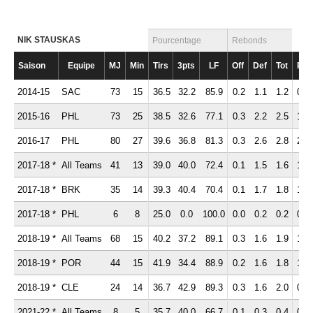
NIK STAUSKAS
Pourcentage
Rebonds
Saison
Equipe
MJ
Min
Tirs
3pts
LF
Off
Def
Tot
Pd
2014-15
SAC
73
15
36.5
32.2
85.9
0.2
1.1
1.2
0.9
2015-16
PHL
73
25
38.5
32.6
77.1
0.3
2.2
2.5
1.9
2016-17
PHL
80
27
39.6
36.8
81.3
0.3
2.6
2.8
2.4
2017-18 *
All Teams
41
13
39.0
40.0
72.4
0.1
1.5
1.6
1.0
2017-18 *
BRK
35
14
39.3
40.4
70.4
0.1
1.7
1.8
1.1
2017-18 *
PHL
6
8
25.0
0.0
100.0
0.0
0.2
0.2
0.2
2018-19 *
All Teams
68
15
40.2
37.2
89.1
0.3
1.6
1.9
1.2
2018-19 *
POR
44
15
41.9
34.4
88.9
0.2
1.6
1.8
1.4
2018-19 *
CLE
24
14
36.7
42.9
89.3
0.3
1.6
2.0
0.8
2021-22 *
All Teams
8
5
35.7
40.0
66.7
0.1
0.3
0.4
0.3