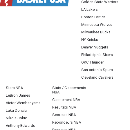
Golden State Warriors
LA Lakers
Boston Celtics
Minnesota Wolves
Milwaukee Bucks
NY Knicks
Denver Nuggets
Philadelphia Sixers
OKC Thunder
San Antonio Spurs
Cleveland Cavaliers
Stars NBA
Stats / Classements
NBA
LeBron James
Classement NBA
Victor Wembanyama
Résultats NBA
Luka Doncic
Scoreurs NBA
Nikola Jokic
Rebondeurs NBA
Anthony Edwards
Passeurs NBA