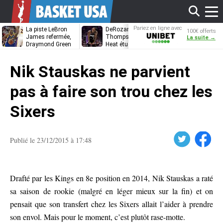
Affi
Pariez en ligne avec
La piste LeBron
DeRozan, Beal,
Kentavious
100€ offerts
Unibet
James refermée,
Thompson… Le
Caldwell-Pope
La suite →
Draymond Green
Heat étudie ses
à retrouver L
va pouvoir rempiler
options
James à
le
à Golden State
Philadelphie ?
Nik Stauskas ne parvient
men
pas à faire son trou chez les
Sixers
Twitter
Facebook
Publié le 23/12/2015 à 17:48
Drafté par les Kings en 8e position en 2014, Nik Stauskas a raté
sa saison de rookie (malgré en léger mieux sur la fin) et on
pensait que son transfert chez les Sixers allait l’aider à prendre
son envol. Mais pour le moment, c’est plutôt rase-motte.