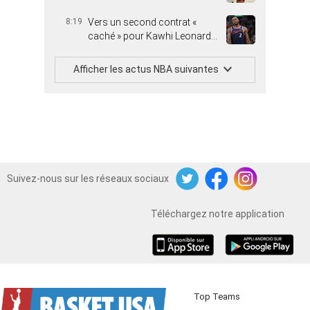
8:19
Vers un second contrat «
caché » pour Kawhi Leonard…
Afficher les actus NBA suivantes
Suivez-nous sur les réseaux sociaux
Twitter
Facebook
Instagram
Téléchargez notre application
iOS
Android
Top Teams