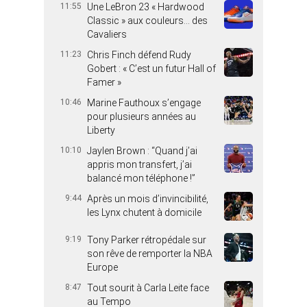
11:55
Une LeBron 23 « Hardwood
Classic » aux couleurs… des
Cavaliers
11:23
Chris Finch défend Rudy
Gobert : « C’est un futur Hall of
Famer »
10:46
Marine Fauthoux s’engage
pour plusieurs années au
Liberty
10:10
Jaylen Brown : “Quand j’ai
appris mon transfert, j’ai
balancé mon téléphone !”
9:44
Après un mois d’invincibilité,
les Lynx chutent à domicile
9:19
Tony Parker rétropédale sur
son rêve de remporter la NBA
Europe
8:47
Tout sourit à Carla Leite face
au Tempo