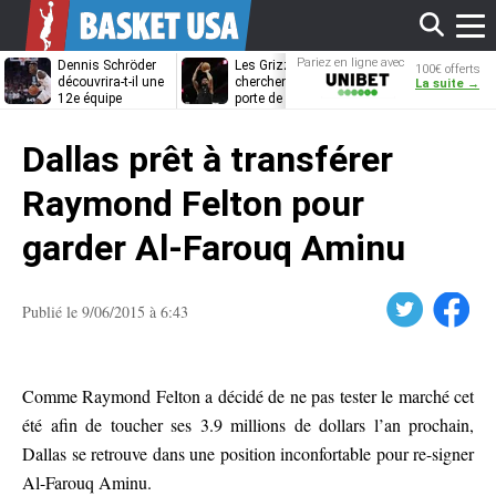
Affi
Pariez en ligne avec
Dennis Schröder
Les Grizzlies
Dwane Casey
100€ offerts
Unibet
découvrira-t-il une
cherchent déjà une
bientôt coach
La suite →
12e équipe
porte de sortie
Rome ?
différente ?
pour D’Angelo
le
Russell
Dallas prêt à transférer
men
Raymond Felton pour
garder Al-Farouq Aminu
Twitter
Facebook
Publié le 9/06/2015 à 6:43
Comme Raymond Felton a décidé de ne pas tester le marché cet
été afin de toucher ses 3.9 millions de dollars l’an prochain,
Dallas se retrouve dans une position inconfortable pour re-signer
Al-Farouq Aminu.