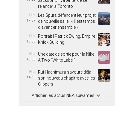
Jackson Jr. va tenter de se
relancer à Toronto
Hier
Les Spurs défendent leur projet
17:37
de nouvelle salle : « Il est temps
d’avancer ensemble »
Hier
Portrait | Patrick Ewing, Empire
16:55
Knick Building
Hier
Une date de sortie pour la Nike
15:38
A’Two “White Label”
Hier
Rui Hachimura savoure déjà
14:50
son nouveau chapitre avec les
Clippers
Afficher les actus NBA suivantes