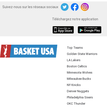
Suivez-nous sur les réseaux sociaux
Twitter
Facebook
Instagram
Téléchargez notre application
iOS
Android
Top Teams
Golden State Warriors
LA Lakers
Boston Celtics
Minnesota Wolves
Milwaukee Bucks
NY Knicks
Denver Nuggets
Philadelphia Sixers
OKC Thunder