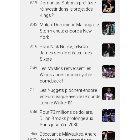
9:19
Domantas Sabonis prêt à se
réinvestir dans le projet des
Kings ?
8:45
Malgré Dominique Malonga, le
Storm chute encore à New
York
8:16
Pour Nick Nurse, LeBron
James sera le créateur des
Sixers
7:49
Les Mystics renversent les
Wings après un incroyable
comeback !
7:11
Les Nuggets piochent encore
en Euroleague avec le retour de
Lonnie Walker IV
6:46
Pour 73 millions de dollars,
Dillon Brooks prolonge aux
Suns jusqu’en 2030
Hier
Décevant à Milwaukee, Andre
19:25