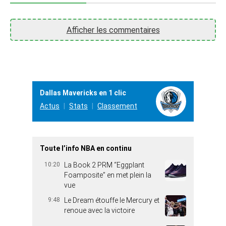
Afficher les commentaires
Dallas Mavericks en 1 clic
Actus
Stats
Classement
Toute l’info NBA en continu
10:20
La Book 2 PRM “Eggplant
Foamposite” en met plein la
vue
9:48
Le Dream étouffe le Mercury et
renoue avec la victoire