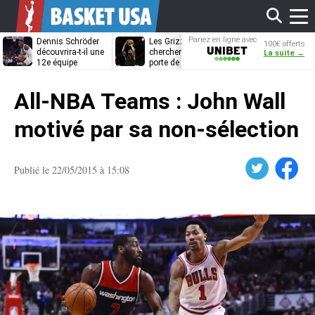
Affi
Pariez en ligne avec
Dennis Schröder
Les Grizzlies
Dwane Casey
100€ offerts
Unibet
découvrira-t-il une
cherchent déjà une
bientôt coach
La suite →
12e équipe
porte de sortie
Rome ?
différente ?
pour D’Angelo
le
Russell
All-NBA Teams : John Wall
men
motivé par sa non-sélection
Twitter
Facebook
Publié le 22/05/2015 à 15:08