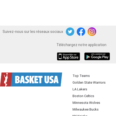
Suivez-nous sur les réseaux sociaux
Twitter
Facebook
Instagram
Téléchargez notre application
iOS
Android
Top Teams
Golden State Warriors
LA Lakers
Boston Celtics
Minnesota Wolves
Milwaukee Bucks