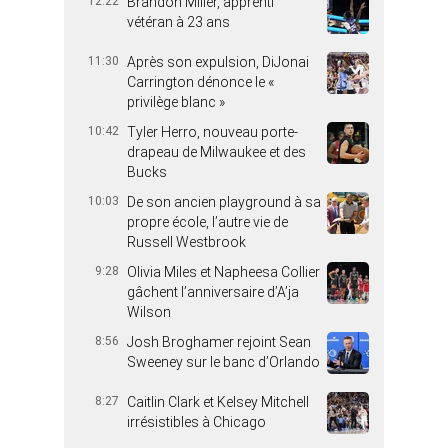
12:22
Brandon Miller, apprenti
vétéran à 23 ans
11:30
Après son expulsion, DiJonai
Carrington dénonce le «
privilège blanc »
10:42
Tyler Herro, nouveau porte-
drapeau de Milwaukee et des
Bucks
10:03
De son ancien playground à sa
propre école, l’autre vie de
Russell Westbrook
9:28
Olivia Miles et Napheesa Collier
gâchent l’anniversaire d’A’ja
Wilson
8:56
Josh Broghamer rejoint Sean
Sweeney sur le banc d’Orlando
8:27
Caitlin Clark et Kelsey Mitchell
irrésistibles à Chicago