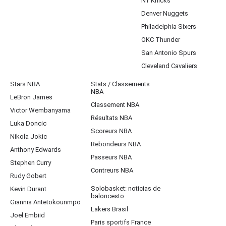
NY Knicks
Denver Nuggets
Philadelphia Sixers
OKC Thunder
San Antonio Spurs
Cleveland Cavaliers
Stars NBA
Stats / Classements
NBA
LeBron James
Classement NBA
Victor Wembanyama
Résultats NBA
Luka Doncic
Scoreurs NBA
Nikola Jokic
Rebondeurs NBA
Anthony Edwards
Passeurs NBA
Stephen Curry
Contreurs NBA
Rudy Gobert
Solobasket: noticias de
Kevin Durant
baloncesto
Giannis Antetokounmpo
Lakers Brasil
Joel Embiid
Paris sportifs France