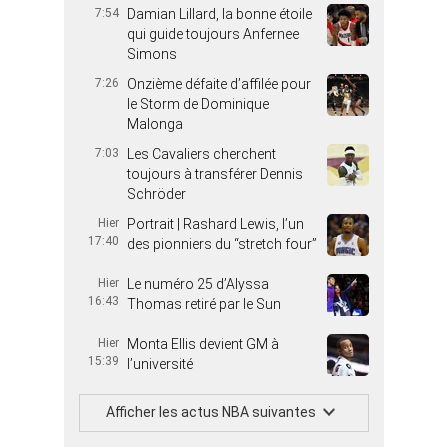
7:54
Damian Lillard, la bonne étoile
qui guide toujours Anfernee
Simons
7:26
Onzième défaite d’affilée pour
le Storm de Dominique
Malonga
7:03
Les Cavaliers cherchent
toujours à transférer Dennis
Schröder
Hier
Portrait | Rashard Lewis, l’un
17:40
des pionniers du “stretch four”
Hier
Le numéro 25 d’Alyssa
16:43
Thomas retiré par le Sun
Hier
Monta Ellis devient GM à
15:39
l’université
Afficher les actus NBA suivantes