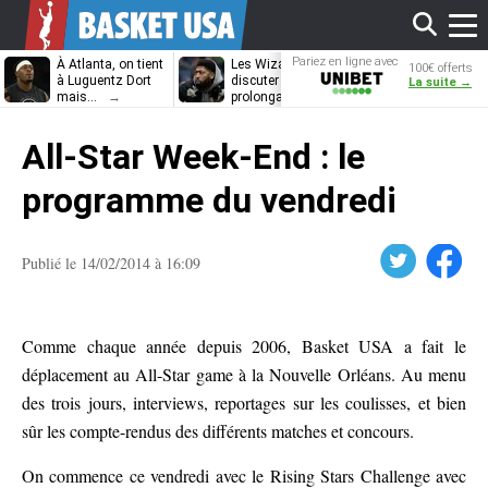
Affi
Pariez en ligne avec
À Atlanta, on tient
Les Wizards vont
Dennis Schrö
100€ offerts
Unibet
à Luguentz Dort
discuter
découvrira-t-il
La suite →
mais…
prolongation avec
12e équipe
Anthony Davis
différente ?
le
All-Star Week-End : le
men
programme du vendredi
Twitter
Facebook
Publié le 14/02/2014 à 16:09
Comme chaque année depuis 2006, Basket USA a fait le
déplacement au All-Star game à la Nouvelle Orléans. Au menu
des trois jours, interviews, reportages sur les coulisses, et bien
sûr les compte-rendus des différents matches et concours.
On commence ce vendredi avec le Rising Stars Challenge avec