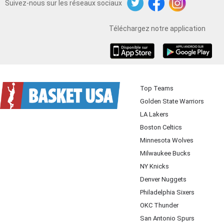
Suivez-nous sur les réseaux sociaux
Twitter
Facebook
Instagram
Téléchargez notre application
iOS
Android
Top Teams
Golden State Warriors
LA Lakers
Boston Celtics
Minnesota Wolves
Milwaukee Bucks
NY Knicks
Denver Nuggets
Philadelphia Sixers
OKC Thunder
San Antonio Spurs