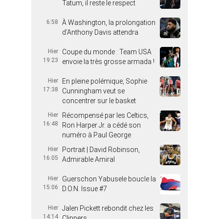
Tatum, il reste le respect
6:58
À Washington, la prolongation
d’Anthony Davis attendra
Hier
Coupe du monde : Team USA
19:23
envoie la très grosse armada !
Hier
En pleine polémique, Sophie
17:38
Cunningham veut se
concentrer sur le basket
Hier
Récompensé par les Celtics,
16:48
Ron Harper Jr. a cédé son
numéro à Paul George
Hier
Portrait | David Robinson,
16:05
Admirable Amiral
Hier
Guerschon Yabusele boucle la
15:06
D.O.N. Issue #7
Hier
Jalen Pickett rebondit chez les
14:14
Clippers