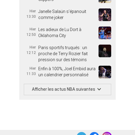
Hier
Janelle Salaün s’épanouit
13:30
comme joker
Hier
Les adieux de Lu Dort à
12:50
Oklahoma City
Hier
Paris sportifs truqués : un
12:12
proche de Terry Rozier fait
pression sur des témoins
Hier
Enfin à 100%, Joel Embiid aura
11:33
un calendrier personnalisé
Afficher les actus NBA suivantes