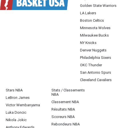
Golden State Warriors
LA Lakers
Boston Celtics
Minnesota Wolves
Milwaukee Bucks
NY Knicks
Denver Nuggets
Philadelphia Sixers
OKC Thunder
San Antonio Spurs
Cleveland Cavaliers
Stars NBA
Stats / Classements
NBA
LeBron James
Classement NBA
Victor Wembanyama
Résultats NBA
Luka Doncic
Scoreurs NBA
Nikola Jokic
Rebondeurs NBA
Anthony Edwards