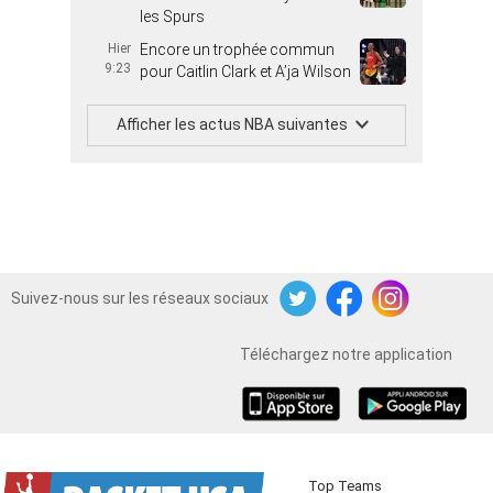
les Spurs
Hier
Encore un trophée commun
9:23
pour Caitlin Clark et A’ja Wilson
Afficher les actus NBA suivantes
Suivez-nous sur les réseaux sociaux
Twitter
Facebook
Instagram
Téléchargez notre application
iOS
Android
Top Teams