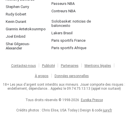
Passeurs NBA
Stephen Curry
Contreurs NBA
Rudy Gobert
Solobasket: noticias de
Kevin Durant
baloncesto
Giannis Antetokounmpo
Lakers Brasil
Joel Embiid
Paris sportifs France
Shai Gilgeous-
Paris sportifs Afrique
Alexander
Contactez-nous
Publicité
Partenaires
Mentions légales
À propos
Données personnelles
18+ Les jeux d'argent sont interdits aux mineurs. Jouer comporte des risques :
endettement, dépendance... Appelez le 09.74.75.13.13 (appel non surtaxé)
Tous droits réservés © 1998-2026
Eureka Presse
Crédits photos : Chris Elise, USA Today | Design & code
juxy.fr