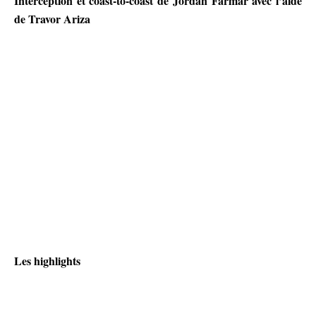
Interception et coast-to-coast de Jordan Farmar avec l’aide
de Travor Ariza
Les highlights