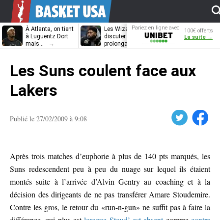
Pariez en ligne avec
À Atlanta, on tient
Les Wizards vont
Dennis Schrö
100€ offerts
Unibet
à Luguentz Dort
discuter
découvrira-t-il
La suite →
mais…
prolongation avec
12e équipe
Anthony Davis
différente ?
Les Suns coulent face aux
Lakers
Twitter
Facebook
Publié le 27/02/2009 à 9:08
Après trois matches d’euphorie à plus de 140 pts marqués, les
Suns redescendent peu à peu du nuage sur lequel ils étaient
montés suite à l’arrivée d’Alvin Gentry au coaching et à la
décision des dirigeants de ne pas transférer Amare Stoudemire.
Contre les gros, le retour du «run-n-gun» ne suffit pas à faire la
différence, qui plus est
lorsque Stoud’ est absent
comme
contre