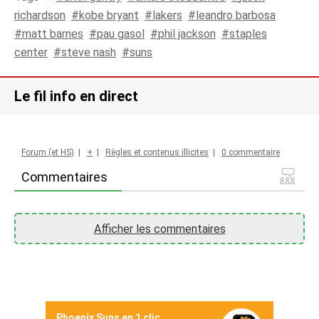
richardson
kobe bryant
lakers
leandro barbosa
matt barnes
pau gasol
phil jackson
staples
center
steve nash
suns
Le fil info en direct
Forum (et HS)
|
+
|
Règles et contenus illicites
|
0 commentaire
Commentaires
Afficher les commentaires
Phoenix Suns en 1 clic