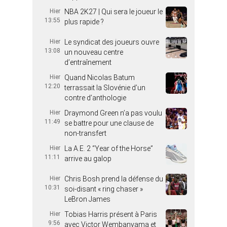
Hier
NBA 2K27 | Qui sera le joueur le
13:55
plus rapide ?
Hier
Le syndicat des joueurs ouvre
13:08
un nouveau centre
d’entraînement
Hier
Quand Nicolas Batum
12:20
terrassait la Slovénie d’un
contre d’anthologie
Hier
Draymond Green n’a pas voulu
11:49
se battre pour une clause de
non-transfert
Hier
La A.E. 2 “Year of the Horse”
11:11
arrive au galop
Hier
Chris Bosh prend la défense du
10:31
soi-disant « ring chaser »
LeBron James
Hier
Tobias Harris présent à Paris
9:56
avec Victor Wembanyama et