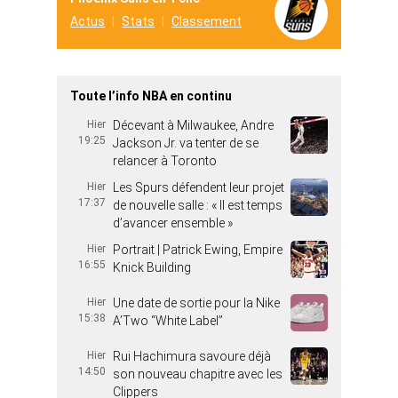
Actus
Stats
Classement
Toute l’info NBA en continu
Hier
Décevant à Milwaukee, Andre
19:25
Jackson Jr. va tenter de se
relancer à Toronto
Hier
Les Spurs défendent leur projet
17:37
de nouvelle salle : « Il est temps
d’avancer ensemble »
Hier
Portrait | Patrick Ewing, Empire
16:55
Knick Building
Hier
Une date de sortie pour la Nike
15:38
A’Two “White Label”
Hier
Rui Hachimura savoure déjà
14:50
son nouveau chapitre avec les
Clippers