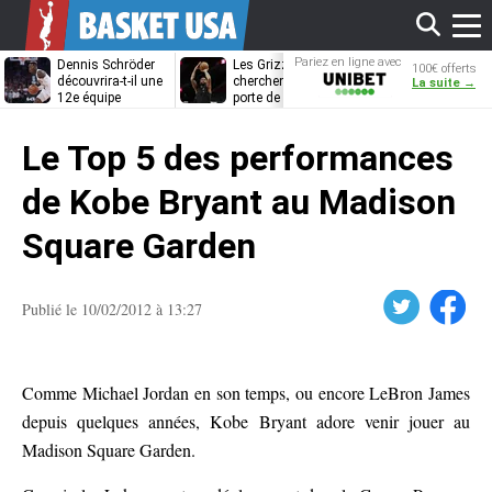
Affi
Pariez en ligne avec
Dennis Schröder
Les Grizzlies
Dwane Casey
100€ offerts
Unibet
découvrira-t-il une
cherchent déjà une
bientôt coach
La suite →
12e équipe
porte de sortie
Rome ?
différente ?
pour D’Angelo
le
Russell
Le Top 5 des performances
men
de Kobe Bryant au Madison
Square Garden
Twitter
Facebook
Publié le 10/02/2012 à 13:27
Comme Michael Jordan en son temps, ou encore LeBron James
depuis quelques années, Kobe Bryant adore venir jouer au
Madison Square Garden.