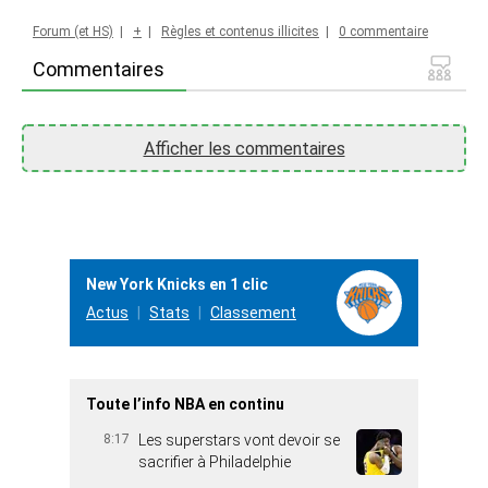
Forum (et HS)
|
+
|
Règles et contenus illicites
|
0 commentaire
Commentaires
Afficher les commentaires
New York Knicks en 1 clic
Actus
Stats
Classement
Toute l’info NBA en continu
8:17
Les superstars vont devoir se
sacrifier à Philadelphie