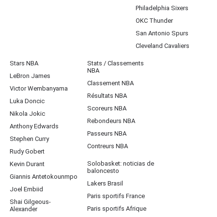
Philadelphia Sixers
OKC Thunder
San Antonio Spurs
Cleveland Cavaliers
Stars NBA
Stats / Classements
NBA
LeBron James
Classement NBA
Victor Wembanyama
Résultats NBA
Luka Doncic
Scoreurs NBA
Nikola Jokic
Rebondeurs NBA
Anthony Edwards
Passeurs NBA
Stephen Curry
Contreurs NBA
Rudy Gobert
Solobasket: noticias de
Kevin Durant
baloncesto
Giannis Antetokounmpo
Lakers Brasil
Joel Embiid
Paris sportifs France
Shai Gilgeous-
Paris sportifs Afrique
Alexander