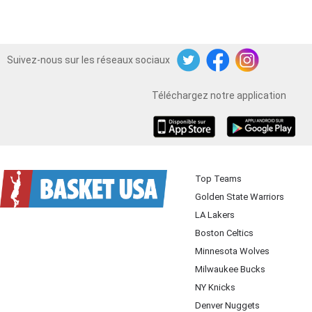
Suivez-nous sur les réseaux sociaux
Twitter
Facebook
Instagram
Téléchargez notre application
iOS
Android
Top Teams
Golden State Warriors
LA Lakers
Boston Celtics
Minnesota Wolves
Milwaukee Bucks
NY Knicks
Denver Nuggets