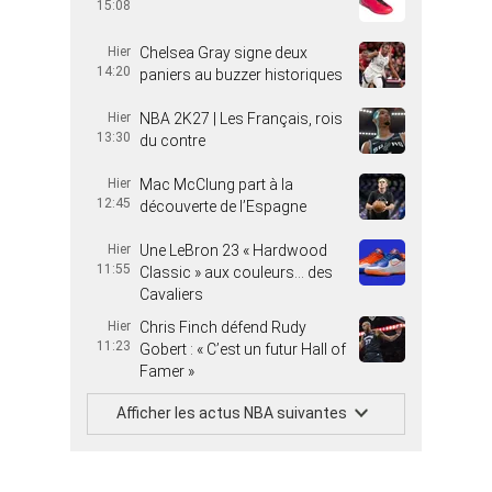
15:08
Hier
Chelsea Gray signe deux
14:20
paniers au buzzer historiques
Hier
NBA 2K27 | Les Français, rois
13:30
du contre
Hier
Mac McClung part à la
12:45
découverte de l’Espagne
Hier
Une LeBron 23 « Hardwood
11:55
Classic » aux couleurs… des
Cavaliers
Hier
Chris Finch défend Rudy
11:23
Gobert : « C’est un futur Hall of
Famer »
Afficher les actus NBA suivantes