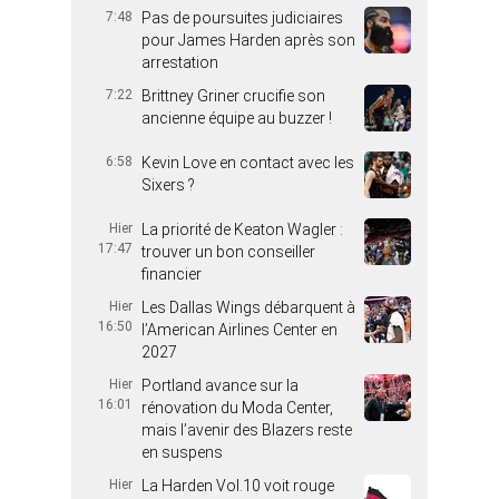
7:48
Pas de poursuites judiciaires
pour James Harden après son
arrestation
7:22
Brittney Griner crucifie son
ancienne équipe au buzzer !
6:58
Kevin Love en contact avec les
Sixers ?
Hier
La priorité de Keaton Wagler :
17:47
trouver un bon conseiller
financier
Hier
Les Dallas Wings débarquent à
16:50
l’American Airlines Center en
2027
Hier
Portland avance sur la
16:01
rénovation du Moda Center,
mais l’avenir des Blazers reste
en suspens
Hier
La Harden Vol.10 voit rouge