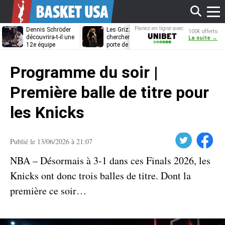
Affi
Pariez en ligne avec
Dennis Schröder
Les Grizzlies
Dwane Casey
100€ offerts
Unibet
découvrira-t-il une
cherchent déjà une
bientôt coach
La suite →
12e équipe
porte de sortie
Rome ?
différente ?
pour D’Angelo
le
Russell
Programme du soir |
men
Première balle de titre pour
les Knicks
Twitter
Facebook
Publié le 13/06/2026 à 21:07
NBA – Désormais à 3-1 dans ces Finals 2026, les
Knicks ont donc trois balles de titre. Dont la
première ce soir…