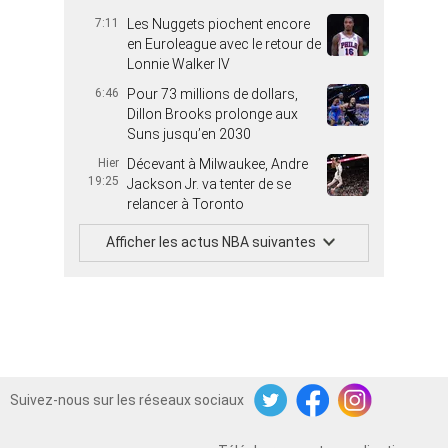
7:11
Les Nuggets piochent encore
en Euroleague avec le retour de
Lonnie Walker IV
6:46
Pour 73 millions de dollars,
Dillon Brooks prolonge aux
Suns jusqu’en 2030
Hier
Décevant à Milwaukee, Andre
19:25
Jackson Jr. va tenter de se
relancer à Toronto
Afficher les actus NBA suivantes
Suivez-nous sur les réseaux sociaux
Twitter
Facebook
Instagram