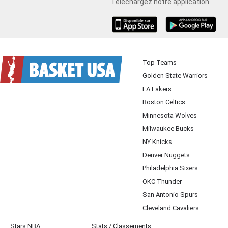
Téléchargez notre application
iOS
Android
Top Teams
Golden State Warriors
LA Lakers
Boston Celtics
Minnesota Wolves
Milwaukee Bucks
NY Knicks
Denver Nuggets
Philadelphia Sixers
OKC Thunder
San Antonio Spurs
Cleveland Cavaliers
Stars NBA
Stats / Classements