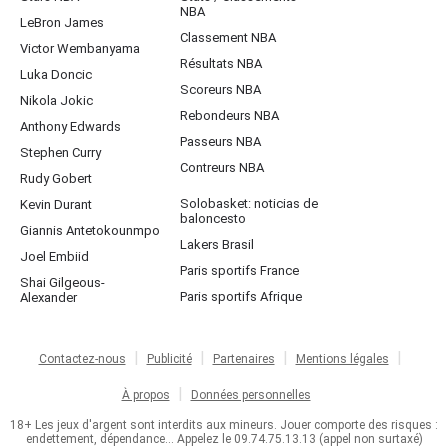
NBA
LeBron James
Classement NBA
Victor Wembanyama
Résultats NBA
Luka Doncic
Scoreurs NBA
Nikola Jokic
Rebondeurs NBA
Anthony Edwards
Passeurs NBA
Stephen Curry
Contreurs NBA
Rudy Gobert
Solobasket: noticias de
Kevin Durant
baloncesto
Giannis Antetokounmpo
Lakers Brasil
Joel Embiid
Paris sportifs France
Shai Gilgeous-
Paris sportifs Afrique
Alexander
Contactez-nous
Publicité
Partenaires
Mentions légales
À propos
Données personnelles
18+ Les jeux d'argent sont interdits aux mineurs. Jouer comporte des risques :
endettement, dépendance... Appelez le 09.74.75.13.13 (appel non surtaxé)