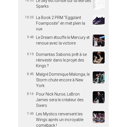
10:55
Le Sky est tombé sur la tête des
Sparks
10:20
La Book 2 PRM “Eggplant
Foamposite” en met plein la
vue
9:48
Le Dream étouffe le Mercury et
renoue avec la victoire
9:19
Domantas Sabonis prêt à se
réinvestir dans le projet des
Kings ?
8:45
Malgré Dominique Malonga, le
Storm chute encore à New
York
8:16
Pour Nick Nurse, LeBron
James sera le créateur des
Sixers
7:49
Les Mystics renversent les
Wings après un incroyable
comeback !