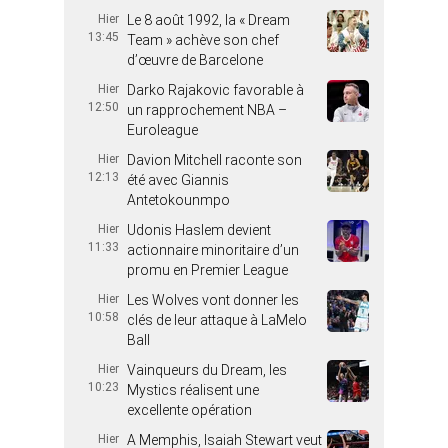
Hier
Le 8 août 1992, la « Dream
13:45
Team » achève son chef
d’œuvre de Barcelone
Hier
Darko Rajakovic favorable à
12:50
un rapprochement NBA –
Euroleague
Hier
Davion Mitchell raconte son
12:13
été avec Giannis
Antetokounmpo
Hier
Udonis Haslem devient
11:33
actionnaire minoritaire d’un
promu en Premier League
Hier
Les Wolves vont donner les
10:58
clés de leur attaque à LaMelo
Ball
Hier
Vainqueurs du Dream, les
10:23
Mystics réalisent une
excellente opération
Hier
A Memphis, Isaiah Stewart veut