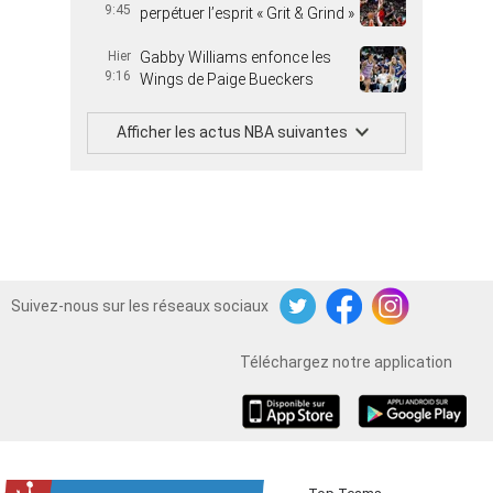
9:45
perpétuer l’esprit « Grit & Grind »
Hier
Gabby Williams enfonce les
9:16
Wings de Paige Bueckers
Afficher les actus NBA suivantes
Suivez-nous sur les réseaux sociaux
Twitter
Facebook
Instagram
Téléchargez notre application
iOS
Android