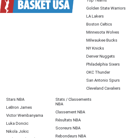
Top Teams
Golden State Warriors
LA Lakers
Boston Celtics
Minnesota Wolves
Milwaukee Bucks
NY Knicks
Denver Nuggets
Philadelphia Sixers
OKC Thunder
San Antonio Spurs
Cleveland Cavaliers
Stars NBA
Stats / Classements
NBA
LeBron James
Classement NBA
Victor Wembanyama
Résultats NBA
Luka Doncic
Scoreurs NBA
Nikola Jokic
Rebondeurs NBA