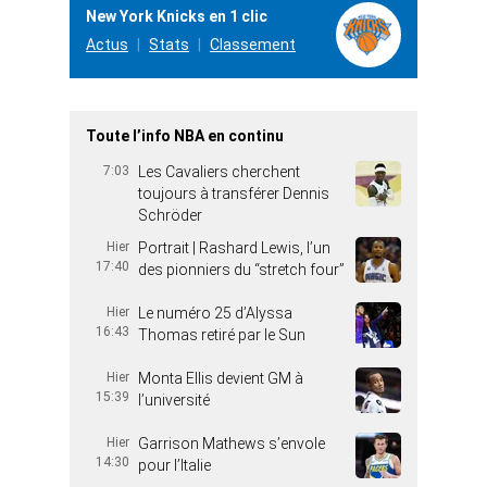
New York Knicks en 1 clic
Actus
Stats
Classement
Toute l’info NBA en continu
7:03
Les Cavaliers cherchent
toujours à transférer Dennis
Schröder
Hier
Portrait | Rashard Lewis, l’un
17:40
des pionniers du “stretch four”
Hier
Le numéro 25 d’Alyssa
16:43
Thomas retiré par le Sun
Hier
Monta Ellis devient GM à
15:39
l’université
Hier
Garrison Mathews s’envole
14:30
pour l’Italie