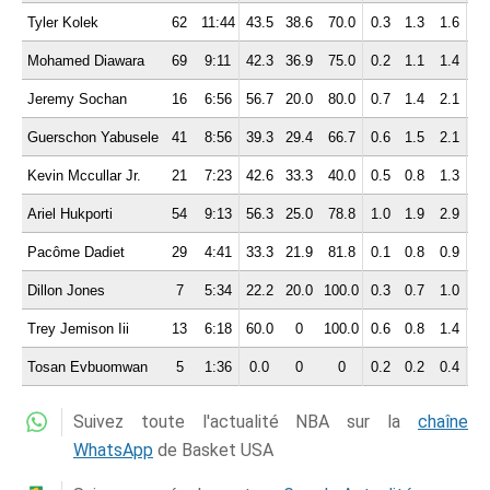
Tyler Kolek
62
11:44
43.5
38.6
70.0
0.3
1.3
1.6
2.
Mohamed Diawara
69
9:11
42.3
36.9
75.0
0.2
1.1
1.4
0.
Jeremy Sochan
16
6:56
56.7
20.0
80.0
0.7
1.4
2.1
0.
Guerschon Yabusele
41
8:56
39.3
29.4
66.7
0.6
1.5
2.1
0.
Kevin Mccullar Jr.
21
7:23
42.6
33.3
40.0
0.5
0.8
1.3
1.
Ariel Hukporti
54
9:13
56.3
25.0
78.8
1.0
1.9
2.9
0.
Pacôme Dadiet
29
4:41
33.3
21.9
81.8
0.1
0.8
0.9
0.
Dillon Jones
7
5:34
22.2
20.0
100.0
0.3
0.7
1.0
0.
Trey Jemison Iii
13
6:18
60.0
0
100.0
0.6
0.8
1.4
0.
Tosan Evbuomwan
5
1:36
0.0
0
0
0.2
0.2
0.4
0.
Suivez toute l'actualité NBA sur la
chaîne
WhatsApp
de Basket USA