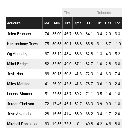
Tirs
Rebonds
Joueurs
MJ
Min
Tirs
3pts
LF
Off
Def
Tot
Pd
Jalen Brunson
74
35:00
46.7
36.9
84.1
0.4
2.9
3.3
6.
Karl-anthony Towns
75
30:58
50.1
36.8
85.8
3.1
8.7
11.9
3.
Og Anunoby
67
33:12
48.4
38.6
82.8
1.3
4.0
5.2
2.
Mikal Bridges
82
32:50
49.0
37.1
82.7
1.0
2.8
3.8
3.
Josh Hart
66
30:13
50.8
41.3
72.0
1.4
6.0
7.4
4.
Miles Mcbride
41
26:20
42.3
41.3
78.7
0.6
1.9
2.4
2.
Landry Shamet
51
22:58
43.7
39.2
71.1
0.5
1.4
1.8
1.
Jordan Clarkson
72
17:46
45.1
32.7
83.0
0.9
0.9
1.8
1.
Jose Alvarado
28
16:56
41.4
33.0
68.2
0.4
1.7
2.0
3.
Mitchell Robinson
60
19:35
72.3
0
40.8
4.2
4.6
8.8
0.