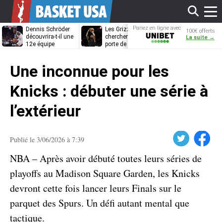
Affi
Pariez en ligne avec
Dennis Schröder
Les Grizzlies
Dwane Casey
100€ offerts
Unibet
découvrira-t-il une
cherchent déjà une
bientôt coach
La suite →
12e équipe
porte de sortie
Rome ?
différente ?
pour D’Angelo
le
Russell
Une inconnue pour les
men
Knicks : débuter une série à
l’extérieur
Twitter
Facebook
Publié le 3/06/2026 à 7:39
NBA – Après avoir débuté toutes leurs séries de
playoffs au Madison Square Garden, les Knicks
devront cette fois lancer leurs Finals sur le
parquet des Spurs. Un défi autant mental que
tactique.