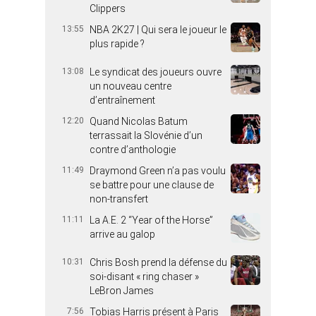
Clippers
13:55
NBA 2K27 | Qui sera le joueur le
plus rapide ?
13:08
Le syndicat des joueurs ouvre
un nouveau centre
d’entraînement
12:20
Quand Nicolas Batum
terrassait la Slovénie d’un
contre d’anthologie
11:49
Draymond Green n’a pas voulu
se battre pour une clause de
non-transfert
11:11
La A.E. 2 “Year of the Horse”
arrive au galop
10:31
Chris Bosh prend la défense du
soi-disant « ring chaser »
LeBron James
7:56
Tobias Harris présent à Paris