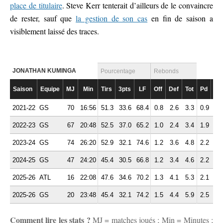
place de titulaire
. Steve Kerr tenterait d’ailleurs de le convaincre
de rester, sauf que
la gestion de son cas
en fin de saison a
visiblement laissé des traces.
JONATHAN KUMINGA
Pourcentage
Rebonds
Saison
Equipe
MJ
Min
Tirs
3pts
LF
Off
Def
Tot
Pd
Fte
2021-22
GS
70
16:56
51.3
33.6
68.4
0.8
2.6
3.3
0.9
2.
2022-23
GS
67
20:48
52.5
37.0
65.2
1.0
2.4
3.4
1.9
2.
2023-24
GS
74
26:20
52.9
32.1
74.6
1.2
3.6
4.8
2.2
2.
2024-25
GS
47
24:20
45.4
30.5
66.8
1.2
3.4
4.6
2.2
1.
2025-26
ATL
16
22:08
47.6
34.6
70.2
1.3
4.1
5.3
2.1
1.
2025-26
GS
20
23:48
45.4
32.1
74.2
1.5
4.4
5.9
2.5
1.
Comment lire les stats ?
MJ = matches joués ; Min = Minutes ;