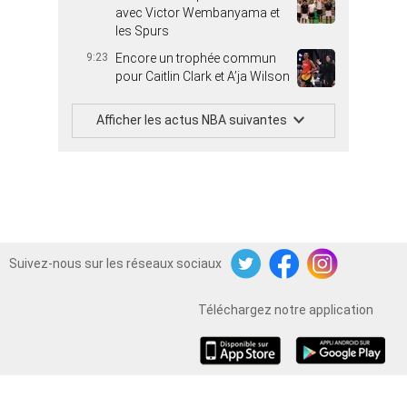
avec Victor Wembanyama et
les Spurs
9:23
Encore un trophée commun
pour Caitlin Clark et A’ja Wilson
Afficher les actus NBA suivantes
Suivez-nous sur les réseaux sociaux
Twitter
Facebook
Instagram
Téléchargez notre application
iOS
Android