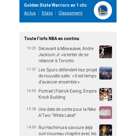
Golden State Warriors en 1 clic
Actus
Stats
Classement
Toute l’info NBA en continu
19:25
Décevant à Milwaukee, Andre
Jackson Jr. va tenter de se
relancer à Toronto
17:37
Les Spurs défendent leur projet
de nouvelle salle : « Il est temps
d’avancer ensemble »
16:55
Portrait | Patrick Ewing, Empire
Knick Building
15:38
Une date de sortie pour la Nike
A’Two “White Label”
14:50
Rui Hachimura savoure déjà
son nouveau chapitre avec les