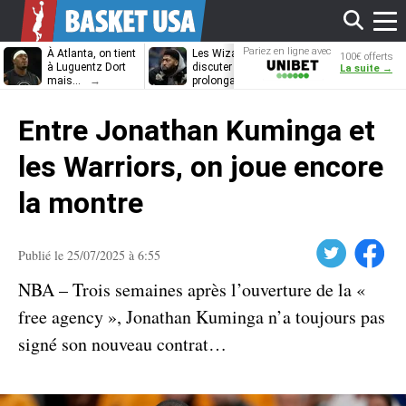
Affi
Pariez en ligne avec
À Atlanta, on tient
Les Wizards vont
Dennis Schrö
100€ offerts
Unibet
à Luguentz Dort
discuter
découvrira-t-il
La suite →
mais…
prolongation avec
12e équipe
Anthony Davis
différente ?
le
Entre Jonathan Kuminga et
men
les Warriors, on joue encore
la montre
Twitter
Facebook
Publié le 25/07/2025 à 6:55
NBA – Trois semaines après l’ouverture de la «
free agency », Jonathan Kuminga n’a toujours pas
signé son nouveau contrat…