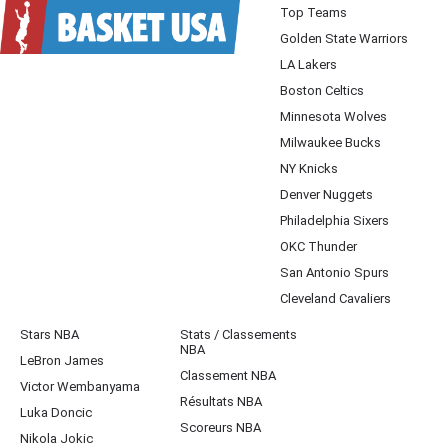
Top Teams
Golden State Warriors
LA Lakers
Boston Celtics
Minnesota Wolves
Milwaukee Bucks
NY Knicks
Denver Nuggets
Philadelphia Sixers
OKC Thunder
San Antonio Spurs
Cleveland Cavaliers
Stars NBA
Stats / Classements
NBA
LeBron James
Classement NBA
Victor Wembanyama
Résultats NBA
Luka Doncic
Scoreurs NBA
Nikola Jokic