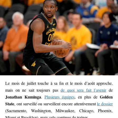
Le mois de juillet touche à sa fin et le mois d’août approche,
mais on ne sait toujours pas
de quoi sera fait l’avenir
de
Jonathan Kuminga
Golden
.
Plusieurs équipes
, en plus de
State
, ont surveillé ou surveillent encore attentivement
le dossier
(Sacramento, Washington, Milwaukee, Chicago, Phoenix,
Miami et Brooklyn), mais cela continue de traîner.