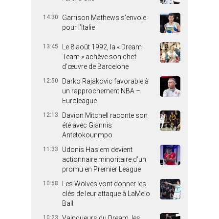
14:30
Garrison Mathews s’envole
pour l’Italie
13:45
Le 8 août 1992, la « Dream
Team » achève son chef
d’œuvre de Barcelone
12:50
Darko Rajakovic favorable à
un rapprochement NBA –
Euroleague
12:13
Davion Mitchell raconte son
été avec Giannis
Antetokounmpo
11:33
Udonis Haslem devient
actionnaire minoritaire d’un
promu en Premier League
10:58
Les Wolves vont donner les
clés de leur attaque à LaMelo
Ball
10:23
Vainqueurs du Dream, les