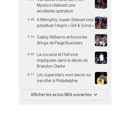
Mystics réalisent une
excellente opération
9:45
A Memphis, Isaiah Stewart veut
perpétuer l’esprit « Grit & Grind »
9:16
Gabby Williams enfonce les
Wings de Paige Bueckers
8:47
La cocaïne et l’héroïne
impliquées dans le décès de
Brandon Clarke
8:17
Les superstars vont devoir se
sacrifier à Philadelphie
Afficher les actus NBA suivantes