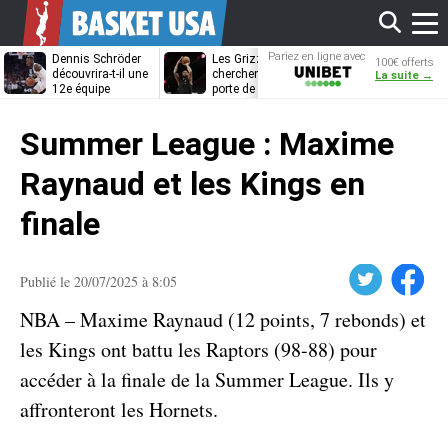
Affi
Pariez en ligne avec
Dennis Schröder
Les Grizzlies
Dwane Casey
100€ offerts
Unibet
découvrira-t-il une
cherchent déjà une
bientôt coach
La suite →
12e équipe
porte de sortie
Rome ?
différente ?
pour D’Angelo
le
Russell
Summer League : Maxime
men
Raynaud et les Kings en
finale
Twitter
Facebook
Publié le 20/07/2025 à 8:05
NBA – Maxime Raynaud (12 points, 7 rebonds) et
les Kings ont battu les Raptors (98-88) pour
accéder à la finale de la Summer League. Ils y
affronteront les Hornets.