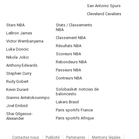
San Antonio Spurs
Cleveland Cavaliers
Stars NBA
Stats / Classements
NBA
LeBron James
Classement NBA
Victor Wembanyama
Résultats NBA
Luka Doncic
Scoreurs NBA
Nikola Jokic
Rebondeurs NBA
Anthony Edwards
Passeurs NBA
Stephen Curry
Contreurs NBA
Rudy Gobert
Solobasket: noticias de
Kevin Durant
baloncesto
Giannis Antetokounmpo
Lakers Brasil
Joel Embiid
Paris sportifs France
Shai Gilgeous-
Paris sportifs Afrique
Alexander
Contactez-nous
Publicité
Partenaires
Mentions légales