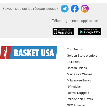
Suivez-nous sur les réseaux sociaux
Twitter
Facebook
Instagram
Téléchargez notre application
iOS
Android
Top Teams
Golden State Warriors
LA Lakers
Boston Celtics
Minnesota Wolves
Milwaukee Bucks
NY Knicks
Denver Nuggets
Philadelphia Sixers
OKC Thunder