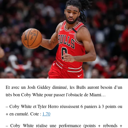
Et avec un Josh Giddey diminué, les Bulls auront besoin d’un
très bon Coby White pour passer l’obstacle de Miami…
– Coby White et Tyler Herro réussissent 6 paniers à 3 points ou
+ en cumulé. Cote :
1.70
– Coby White réalise une performance (points + rebonds +