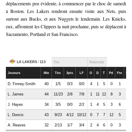
déplacements peu évidente, à commencer par le choc de samedi
à Boston. Les Lakers rendront ensuite visite aux Nets, puis
surtout aux Bucks, et aux Nuggets le lendemain. Les Knicks,
eux, affrontent les Clippers la nuit prochaine, puis se déplacent à
Sacramento, Portland et San Francisco.
LA LAKERS
/
113
Tirs
Rebonds
Joueurs
Min
Tirs
3pts
LF
O
D
T
Pd
Fte
Int
D. Finney-Smith
40
1/5
0/3
0/0
4
1
5
0
1
1
L. James
44
11/23
2/8
7/8
1
11
12
8
3
0
J. Hayes
34
3/5
0/0
2/2
1
4
5
3
6
0
L. Doncic
43
9/23
4/12
10/12
0
7
7
12
5
4
A. Reaves
32
2/13
1/7
3/4
2
4
6
0
3
0