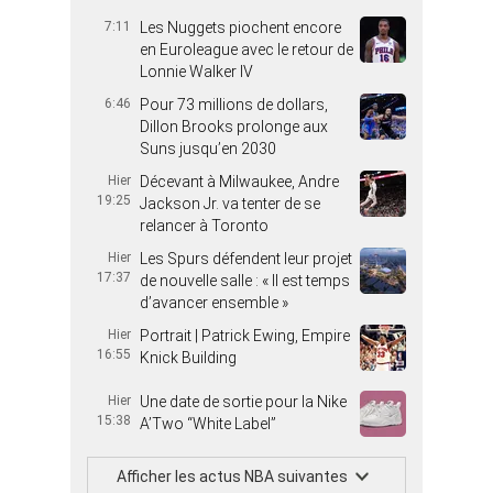
7:11
Les Nuggets piochent encore
en Euroleague avec le retour de
Lonnie Walker IV
6:46
Pour 73 millions de dollars,
Dillon Brooks prolonge aux
Suns jusqu’en 2030
Hier
Décevant à Milwaukee, Andre
19:25
Jackson Jr. va tenter de se
relancer à Toronto
Hier
Les Spurs défendent leur projet
17:37
de nouvelle salle : « Il est temps
d’avancer ensemble »
Hier
Portrait | Patrick Ewing, Empire
16:55
Knick Building
Hier
Une date de sortie pour la Nike
15:38
A’Two “White Label”
Afficher les actus NBA suivantes