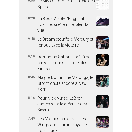
10:55
Le Sky est tombé sur la tête des
Sparks
10:20
La Book 2 PRM “Eggplant
Foamposite” en met plein la
vue
9:48
Le Dream étouffe le Mercury et
renoue avec la victoire
9:19
Domantas Sabonis prêt à se
réinvestir dans le projet des
Kings ?
8:45
Malgré Dominique Malonga, le
Storm chute encore à New
York
8:16
Pour Nick Nurse, LeBron
James sera le créateur des
Sixers
7:49
Les Mystics renversent les
Wings après un incroyable
comeback !