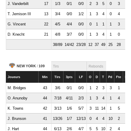
J. Vanderbilt
17
1/3
0/1
0/0
2
3
5
0
3
2
T. Jemison III
13
3/4
0/0
1/2
1
3
4
0
4
0
G. Vincent
22
4/5
4/4
0/0
0
1
1
1
3
0
D. Knecht
21
4/8
3/7
0/0
1
3
4
1
0
0
38/89
14/42
23/28
12
37
49
25
28
7
NEW YORK
/
109
Tirs
Rebonds
Joueurs
Min
Tirs
3pts
LF
O
D
T
Pd
Fte
Int
M. Bridges
43
3/6
0/1
0/0
1
2
3
3
1
3
O. Anunoby
44
7/18
4/11
2/3
1
3
4
1
4
0
K. Towns
42
3/13
1/6
5/7
3
11
14
1
5
1
J. Brunson
41
13/26
1/7
12/13
0
4
4
10
2
0
J. Hart
44
6/13
2/6
4/7
5
5
10
2
4
4