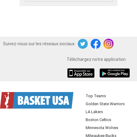
Suivez-nous sur les réseaux sociaux
Twitter
Facebook
Instagram
Téléchargez notre application
iOS
Android
Top Teams
Golden State Warriors
LA Lakers
Boston Celtics
Minnesota Wolves
Milwaukee Bucks