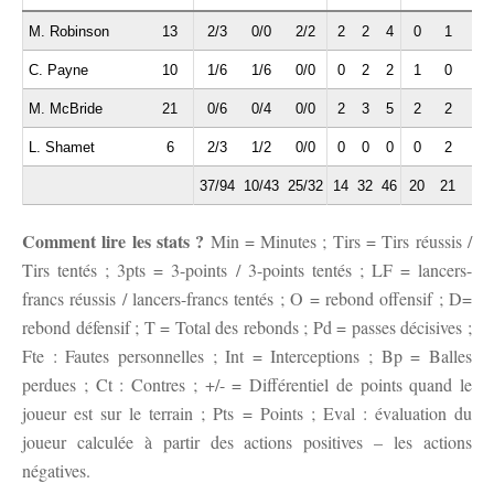
M. Robinson
13
2/3
0/0
2/2
2
2
4
0
1
1
C. Payne
10
1/6
1/6
0/0
0
2
2
1
0
0
M. McBride
21
0/6
0/4
0/0
2
3
5
2
2
1
L. Shamet
6
2/3
1/2
0/0
0
0
0
0
2
0
37/94
10/43
25/32
14
32
46
20
21
10
Comment lire les stats ?
Min = Minutes ; Tirs = Tirs réussis /
Tirs tentés ; 3pts = 3-points / 3-points tentés ; LF = lancers-
francs réussis / lancers-francs tentés ; O = rebond offensif ; D=
rebond défensif ; T = Total des rebonds ; Pd = passes décisives ;
Fte : Fautes personnelles ; Int = Interceptions ; Bp = Balles
perdues ; Ct : Contres ; +/- = Différentiel de points quand le
joueur est sur le terrain ; Pts = Points ; Eval : évaluation du
joueur calculée à partir des actions positives – les actions
négatives.