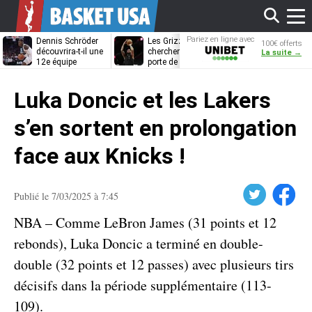
Affi
Pariez en ligne avec
Dennis Schröder
Les Grizzlies
Dwane Casey
100€ offerts
Unibet
découvrira-t-il une
cherchent déjà une
bientôt coach
La suite →
12e équipe
porte de sortie
Rome ?
différente ?
pour D’Angelo
le
Russell
Luka Doncic et les Lakers
men
s’en sortent en prolongation
face aux Knicks !
Twitter
Facebook
Publié le 7/03/2025 à 7:45
NBA – Comme LeBron James (31 points et 12
rebonds), Luka Doncic a terminé en double-
double (32 points et 12 passes) avec plusieurs tirs
décisifs dans la période supplémentaire (113-
109).