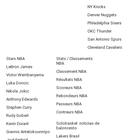
NY Knicks
Denver Nuggets
Philadelphia Sixers
OKC Thunder
San Antonio Spurs
Cleveland Cavaliers
Stars NBA
Stats / Classements
NBA
LeBron James
Classement NBA
Victor Wembanyama
Résultats NBA
Luka Doncic
Scoreurs NBA
Nikola Jokic
Rebondeurs NBA
Anthony Edwards
Passeurs NBA
Stephen Curry
Contreurs NBA
Rudy Gobert
Solobasket: noticias de
Kevin Durant
baloncesto
Giannis Antetokounmpo
Lakers Brasil
Joel Embiid