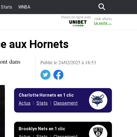
Stats
WNBA
Pariez en ligne avec
100€ offerts
Unibet
La suite →
ce aux Hornets
sont dans
Publié le 24/02/2025 à 18:53
Twitter
Facebook
Charlotte Hornets en 1 clic
Actus
Stats
Classement
Brooklyn Nets en 1 clic
Actus
Stats
Classement