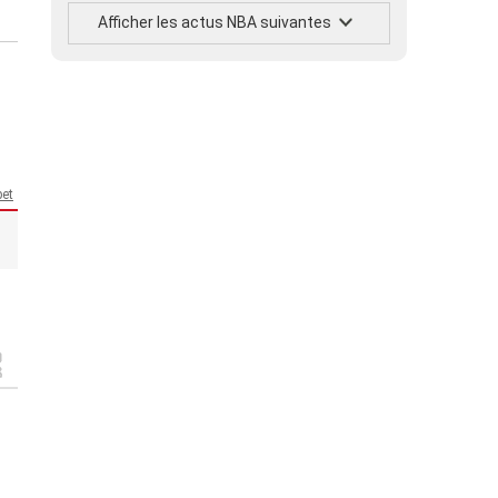
Afficher les actus NBA suivantes
bet