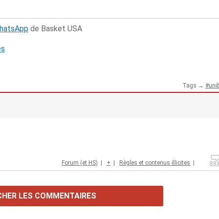
WhatsApp
de Basket USA
és
Tags →
uni
Forum (et HS)
|
+
|
Règles et contenus illicites
|
CHER LES COMMENTAIRES