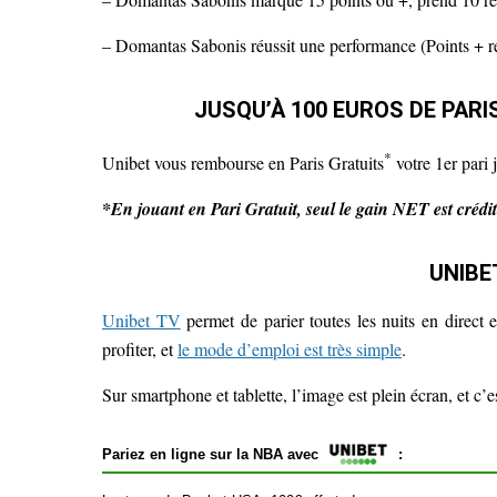
– Domantas Sabonis réussit une performance (Points + r
JUSQU’À 100 EUROS DE PARI
*
Unibet vous rembourse en Paris Gratuits
votre 1er pari 
*En jouant en Pari Gratuit, seul le gain NET est crédi
UNIBET
Unibet TV
permet de parier toutes les nuits en direct
profiter, et
le mode d’emploi est très simple
.
Sur smartphone et tablette, l’image est plein écran, et c’es
Pariez en ligne sur la NBA avec
: