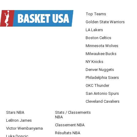
Top Teams
Golden State Warriors
LA Lakers
Boston Celtics
Minnesota Wolves
Milwaukee Bucks
NY Knicks
Denver Nuggets
Philadelphia Sixers
OKC Thunder
San Antonio Spurs
Cleveland Cavaliers
Stars NBA
Stats / Classements
NBA
LeBron James
Classement NBA
Victor Wembanyama
Résultats NBA
Luka Doncic