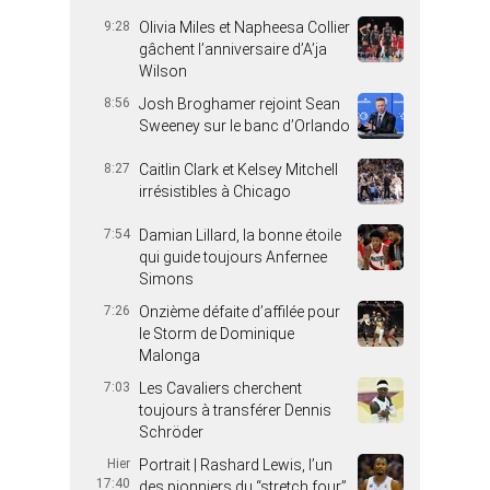
9:28
Olivia Miles et Napheesa Collier
gâchent l’anniversaire d’A’ja
Wilson
8:56
Josh Broghamer rejoint Sean
Sweeney sur le banc d’Orlando
8:27
Caitlin Clark et Kelsey Mitchell
irrésistibles à Chicago
7:54
Damian Lillard, la bonne étoile
qui guide toujours Anfernee
Simons
7:26
Onzième défaite d’affilée pour
le Storm de Dominique
Malonga
7:03
Les Cavaliers cherchent
toujours à transférer Dennis
Schröder
Hier
Portrait | Rashard Lewis, l’un
17:40
des pionniers du “stretch four”