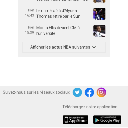
Hier
Le numéro 25 d’Alyssa
16:43
Thomas retiré par le Sun
Hier
Monta Ellis devient GM à
15:39
l’université
Afficher les actus NBA suivantes
Suivez-nous sur les réseaux sociaux
Twitter
Facebook
Instagram
Téléchargez notre application
iOS
Android