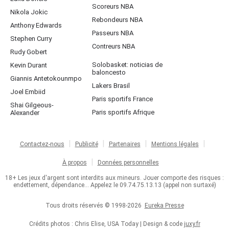
Scoreurs NBA
Nikola Jokic
Rebondeurs NBA
Anthony Edwards
Passeurs NBA
Stephen Curry
Contreurs NBA
Rudy Gobert
Solobasket: noticias de
Kevin Durant
baloncesto
Giannis Antetokounmpo
Lakers Brasil
Joel Embiid
Paris sportifs France
Shai Gilgeous-
Paris sportifs Afrique
Alexander
Contactez-nous
Publicité
Partenaires
Mentions légales
À propos
Données personnelles
18+ Les jeux d'argent sont interdits aux mineurs. Jouer comporte des risques :
endettement, dépendance... Appelez le 09.74.75.13.13 (appel non surtaxé)
Tous droits réservés © 1998-2026
Eureka Presse
Crédits photos : Chris Elise, USA Today | Design & code
juxy.fr