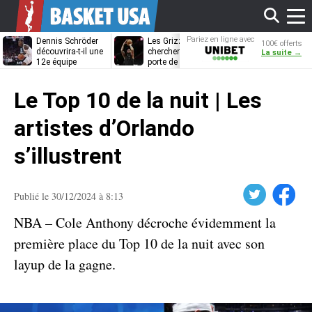
Affi
Pariez en ligne avec
Dennis Schröder
Les Grizzlies
Dwane Casey
100€ offerts
Unibet
découvrira-t-il une
cherchent déjà une
bientôt coach
La suite →
12e équipe
porte de sortie
Rome ?
différente ?
pour D’Angelo
le
Russell
Le Top 10 de la nuit | Les
men
artistes d’Orlando
s’illustrent
Twitter
Facebook
Publié le 30/12/2024 à 8:13
NBA – Cole Anthony décroche évidemment la
première place du Top 10 de la nuit avec son
layup de la gagne.