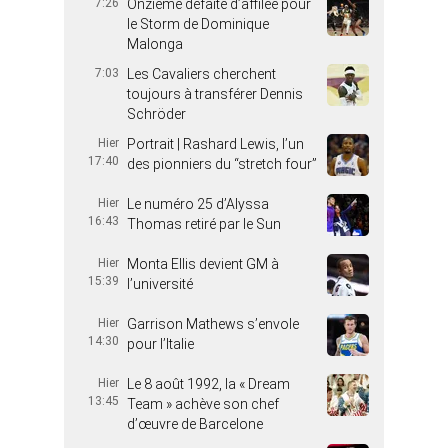
7:26
Onzième défaite d’affilée pour
le Storm de Dominique
Malonga
7:03
Les Cavaliers cherchent
toujours à transférer Dennis
Schröder
Hier
Portrait | Rashard Lewis, l’un
17:40
des pionniers du “stretch four”
Hier
Le numéro 25 d’Alyssa
16:43
Thomas retiré par le Sun
Hier
Monta Ellis devient GM à
15:39
l’université
Hier
Garrison Mathews s’envole
14:30
pour l’Italie
Hier
Le 8 août 1992, la « Dream
13:45
Team » achève son chef
d’œuvre de Barcelone