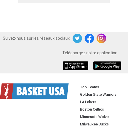
Suivez-nous sur les réseaux sociaux
Twitter
Facebook
Instagram
Téléchargez notre application
iOS
Android
Top Teams
Golden State Warriors
LA Lakers
Boston Celtics
Minnesota Wolves
Milwaukee Bucks