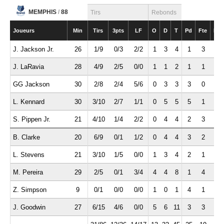
MEMPHIS
/
88
Tirs
Rebonds
Joueurs
Min
Tirs
3pts
LF
O
D
T
Pd
Fte
Int
J. Jackson Jr.
26
1/9
0/3
2/2
1
3
4
1
3
1
J. LaRavia
28
4/9
2/5
0/0
1
1
2
1
1
1
GG Jackson
30
2/8
2/4
5/6
0
3
3
3
0
1
L. Kennard
30
3/10
2/7
1/1
0
5
5
5
1
0
S. Pippen Jr.
21
4/10
1/4
2/2
0
4
4
2
3
1
B. Clarke
20
6/9
0/1
1/2
0
4
4
3
2
1
L. Stevens
21
3/10
1/5
0/0
1
3
4
2
1
1
M. Pereira
29
2/5
0/1
3/4
4
4
8
1
4
2
Z. Simpson
9
0/1
0/0
0/0
1
0
1
4
1
1
J. Goodwin
27
6/15
4/6
0/0
5
6
11
3
3
2