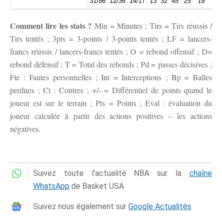
31/86
12/36
14/17
13
32
45
25
19
11
Comment lire les stats ?
Min = Minutes ; Tirs = Tirs réussis /
Tirs tentés ; 3pts = 3-points / 3-points tentés ; LF = lancers-
francs réussis / lancers-francs tentés ; O = rebond offensif ; D=
rebond défensif ; T = Total des rebonds ; Pd = passes décisives ;
Fte : Fautes personnelles ; Int = Interceptions ; Bp = Balles
perdues ; Ct : Contres ; +/- = Différentiel de points quand le
joueur est sur le terrain ; Pts = Points ; Eval : évaluation du
joueur calculée à partir des actions positives – les actions
négatives.
Suivez toute l'actualité NBA sur la
chaîne
WhatsApp
de Basket USA
Suivez nous également sur
Google Actualités