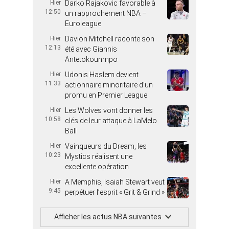
Hier
Darko Rajakovic favorable à
12:50
un rapprochement NBA –
Euroleague
Hier
Davion Mitchell raconte son
12:13
été avec Giannis
Antetokounmpo
Hier
Udonis Haslem devient
11:33
actionnaire minoritaire d’un
promu en Premier League
Hier
Les Wolves vont donner les
10:58
clés de leur attaque à LaMelo
Ball
Hier
Vainqueurs du Dream, les
10:23
Mystics réalisent une
excellente opération
Hier
A Memphis, Isaiah Stewart veut
9:45
perpétuer l’esprit « Grit & Grind »
Afficher les actus NBA suivantes