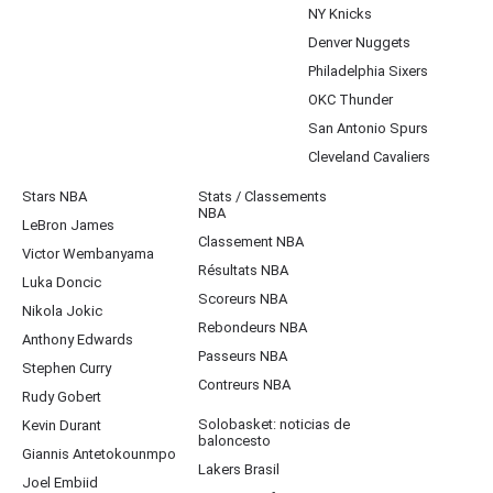
NY Knicks
Denver Nuggets
Philadelphia Sixers
OKC Thunder
San Antonio Spurs
Cleveland Cavaliers
Stars NBA
Stats / Classements
NBA
LeBron James
Classement NBA
Victor Wembanyama
Résultats NBA
Luka Doncic
Scoreurs NBA
Nikola Jokic
Rebondeurs NBA
Anthony Edwards
Passeurs NBA
Stephen Curry
Contreurs NBA
Rudy Gobert
Solobasket: noticias de
Kevin Durant
baloncesto
Giannis Antetokounmpo
Lakers Brasil
Joel Embiid