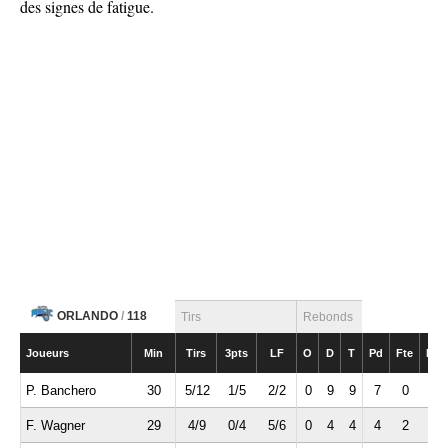
des signes de fatigue.
ORLANDO
/
118
Tirs
Rebonds
Joueurs
Min
Tirs
3pts
LF
O
D
T
Pd
Fte
Int
P. Banchero
30
5/12
1/5
2/2
0
9
9
7
0
0
F. Wagner
29
4/9
0/4
5/6
0
4
4
4
2
1