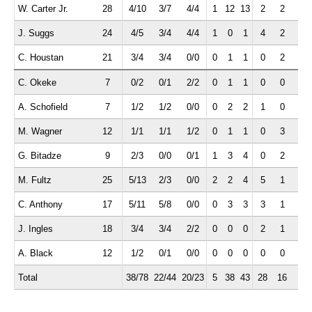
W. Carter Jr.
28
4/10
3/7
4/4
1
12
13
2
2
2
J. Suggs
24
4/5
3/4
4/4
1
0
1
4
2
2
C. Houstan
21
3/4
3/4
0/0
0
1
1
0
2
0
C. Okeke
7
0/2
0/1
2/2
0
1
1
0
0
0
A. Schofield
7
1/2
1/2
0/0
0
2
2
1
0
0
M. Wagner
12
1/1
1/1
1/2
0
1
1
0
3
0
G. Bitadze
9
2/3
0/0
0/1
1
3
4
0
2
0
M. Fultz
25
5/13
2/3
0/0
2
2
4
5
1
1
C. Anthony
17
5/11
5/8
0/0
0
3
3
3
1
1
J. Ingles
18
3/4
3/4
2/2
0
0
0
2
1
0
A. Black
12
1/2
0/1
0/0
0
0
0
0
0
1
Total
38/78
22/44
20/23
5
38
43
28
16
8