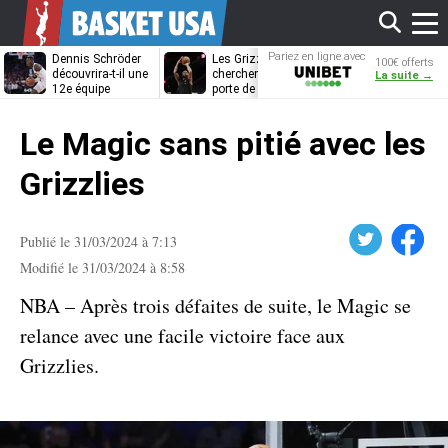
Affi
Pariez en ligne avec
Dennis Schröder
Les Grizzlies
Dwane Casey
100€ offerts
Unibet
découvrira-t-il une
cherchent déjà une
bientôt coach
La suite →
12e équipe
porte de sortie
Rome ?
différente ?
pour D’Angelo
le
Russell
Le Magic sans pitié avec les
men
Grizzlies
Twitter
Facebook
Publié le 31/03/2024 à 7:13
Modifié le 31/03/2024 à 8:58
NBA – Après trois défaites de suite, le Magic se
relance avec une facile victoire face aux
Grizzlies.