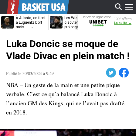
Affi
Pariez en ligne avec
À Atlanta, on tient
Les Wizards vont
Dennis Schrö
100€ offerts
Unibet
à Luguentz Dort
discuter
découvrira-t-il
La suite →
mais…
prolongation avec
12e équipe
Anthony Davis
différente ?
le
Luka Doncic se moque de
men
Vlade Divac en plein match !
Twitter
Facebook
Publié le 30/03/2024 à 9:49
NBA – Un geste de la main et une petite pique
verbale. C’est ce qu’a balancé Luka Doncic à
l’ancien GM des Kings, qui ne l’avait pas drafté
en 2018.