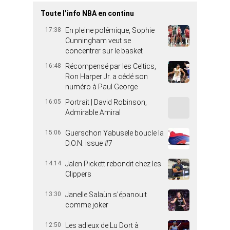
Toute l’info NBA en continu
17:38
En pleine polémique, Sophie
Cunningham veut se
concentrer sur le basket
16:48
Récompensé par les Celtics,
Ron Harper Jr. a cédé son
numéro à Paul George
16:05
Portrait | David Robinson,
Admirable Amiral
15:06
Guerschon Yabusele boucle la
D.O.N. Issue #7
14:14
Jalen Pickett rebondit chez les
Clippers
13:30
Janelle Salaün s’épanouit
comme joker
12:50
Les adieux de Lu Dort à