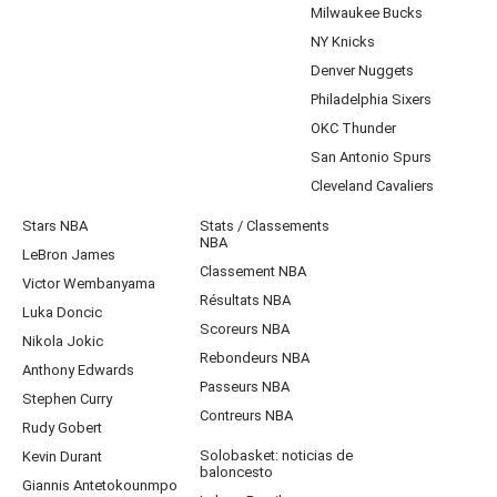
Milwaukee Bucks
NY Knicks
Denver Nuggets
Philadelphia Sixers
OKC Thunder
San Antonio Spurs
Cleveland Cavaliers
Stars NBA
Stats / Classements
NBA
LeBron James
Classement NBA
Victor Wembanyama
Résultats NBA
Luka Doncic
Scoreurs NBA
Nikola Jokic
Rebondeurs NBA
Anthony Edwards
Passeurs NBA
Stephen Curry
Contreurs NBA
Rudy Gobert
Solobasket: noticias de
Kevin Durant
baloncesto
Giannis Antetokounmpo