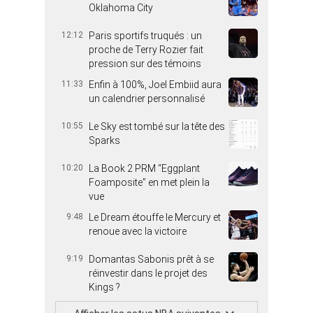
Oklahoma City
12:12
Paris sportifs truqués : un
proche de Terry Rozier fait
pression sur des témoins
11:33
Enfin à 100%, Joel Embiid aura
un calendrier personnalisé
10:55
Le Sky est tombé sur la tête des
Sparks
10:20
La Book 2 PRM “Eggplant
Foamposite” en met plein la
vue
9:48
Le Dream étouffe le Mercury et
renoue avec la victoire
9:19
Domantas Sabonis prêt à se
réinvestir dans le projet des
Kings ?