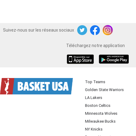
Suivez-nous sur les réseaux sociaux
Twitter
Facebook
Instagram
Téléchargez notre application
iOS
Android
Top Teams
Golden State Warriors
LA Lakers
Boston Celtics
Minnesota Wolves
Milwaukee Bucks
NY Knicks