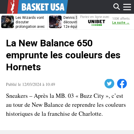
Affi
Pariez en ligne avec
Les Wizards vont
Dennis Schröder
Les Grizzlies
100€ offerts
Unibet
discuter
découvrira-t-il une
cherchent déj
La suite →
prolongation avec
12e équipe
porte de sorti
Anthony Davis
différente ?
pour D’Angelo
le
Russell
La New Balance 650
men
emprunte les couleurs des
Hornets
Twitter
Facebook
Publié le 12/03/2024 à 10:49
Sneakers – Après la MB. 03 « Buzz City », c’est
au tour de New Balance de reprendre les couleurs
historiques de la franchise de Charlotte.