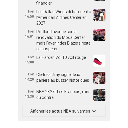
financier
Hier
Les Dallas Wings débarquent à
16:50
l’American Airlines Center en
2027
Hier
Portland avance sur la
16:01
rénovation du Moda Center,
mais l’avenir des Blazers reste
en suspens
Hier
La Harden Vol.10 voit rouge
15:08
Hier
Chelsea Gray signe deux
14:20
paniers au buzzer historiques
Hier
NBA 2K27 | Les Français, rois
13:30
du contre
Afficher les actus NBA suivantes