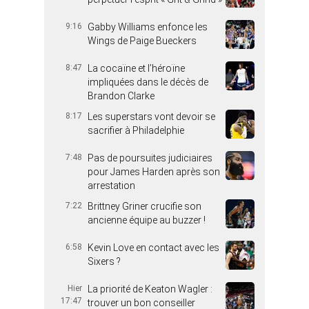
9:16
Gabby Williams enfonce les
Wings de Paige Bueckers
8:47
La cocaïne et l’héroïne
impliquées dans le décès de
Brandon Clarke
8:17
Les superstars vont devoir se
sacrifier à Philadelphie
7:48
Pas de poursuites judiciaires
pour James Harden après son
arrestation
7:22
Brittney Griner crucifie son
ancienne équipe au buzzer !
6:58
Kevin Love en contact avec les
Sixers ?
Hier
La priorité de Keaton Wagler :
17:47
trouver un bon conseiller