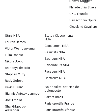
Denver Nuggets
Philadelphia Sixers
OKC Thunder
San Antonio Spurs
Cleveland Cavaliers
Stars NBA
Stats / Classements
NBA
LeBron James
Classement NBA
Victor Wembanyama
Résultats NBA
Luka Doncic
Scoreurs NBA
Nikola Jokic
Rebondeurs NBA
Anthony Edwards
Passeurs NBA
Stephen Curry
Contreurs NBA
Rudy Gobert
Solobasket: noticias de
Kevin Durant
baloncesto
Giannis Antetokounmpo
Lakers Brasil
Joel Embiid
Paris sportifs France
Shai Gilgeous-
Paris sportifs Afrique
Alexander