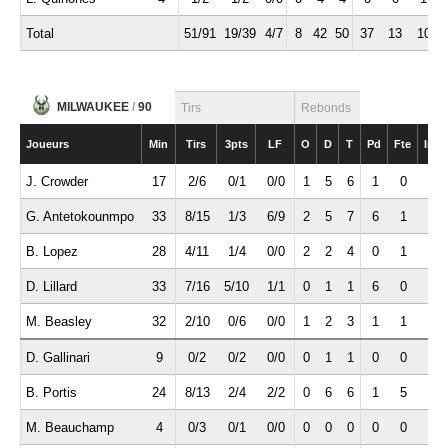
Total
51/91
19/39
4/7
8
42
50
37
13
10
MILWAUKEE
/
90
Tirs
Rebonds
Joueurs
Min
Tirs
3pts
LF
O
D
T
Pd
Fte
Int
J. Crowder
17
2/6
0/1
0/0
1
5
6
1
0
1
G. Antetokounmpo
33
8/15
1/3
6/9
2
5
7
6
1
0
B. Lopez
28
4/11
1/4
0/0
2
2
4
0
1
1
D. Lillard
33
7/16
5/10
1/1
0
1
1
6
0
1
M. Beasley
32
2/10
0/6
0/0
1
2
3
1
1
1
D. Gallinari
9
0/2
0/2
0/0
0
1
1
0
0
1
B. Portis
24
8/13
2/4
2/2
0
6
6
1
5
0
M. Beauchamp
4
0/3
0/1
0/0
0
0
0
0
0
1