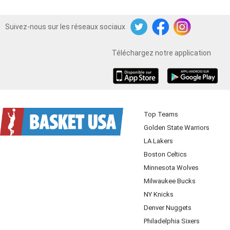
Suivez-nous sur les réseaux sociaux
Twitter
Facebook
Instagram
Téléchargez notre application
iOS
Android
Top Teams
Golden State Warriors
LA Lakers
Boston Celtics
Minnesota Wolves
Milwaukee Bucks
NY Knicks
Denver Nuggets
Philadelphia Sixers