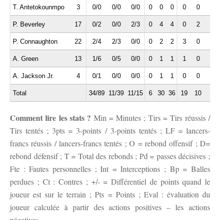
T. Antetokounmpo
3
0/0
0/0
0/0
0
0
0
0
0
1
P. Beverley
17
0/2
0/0
2/3
0
4
4
0
2
1
P. Connaughton
22
2/4
2/3
0/0
0
2
2
3
0
0
A. Green
13
1/6
0/5
0/0
0
1
1
1
0
0
A. Jackson Jr.
4
0/1
0/0
0/0
0
1
1
0
0
0
Total
34/89
11/39
11/15
6
30
36
19
10
8
Comment lire les stats ?
Min = Minutes ; Tirs = Tirs réussis /
Tirs tentés ; 3pts = 3-points / 3-points tentés ; LF = lancers-
francs réussis / lancers-francs tentés ; O = rebond offensif ; D=
rebond défensif ; T = Total des rebonds ; Pd = passes décisives ;
Fte : Fautes personnelles ; Int = Interceptions ; Bp = Balles
perdues ; Ct : Contres ; +/- = Différentiel de points quand le
joueur est sur le terrain ; Pts = Points ; Eval : évaluation du
joueur calculée à partir des actions positives – les actions
négatives.