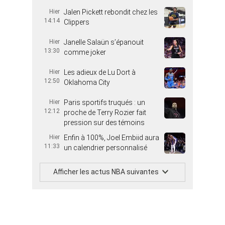
Hier
Jalen Pickett rebondit chez les
14:14
Clippers
Hier
Janelle Salaün s’épanouit
13:30
comme joker
Hier
Les adieux de Lu Dort à
12:50
Oklahoma City
Hier
Paris sportifs truqués : un
12:12
proche de Terry Rozier fait
pression sur des témoins
Hier
Enfin à 100%, Joel Embiid aura
11:33
un calendrier personnalisé
Afficher les actus NBA suivantes