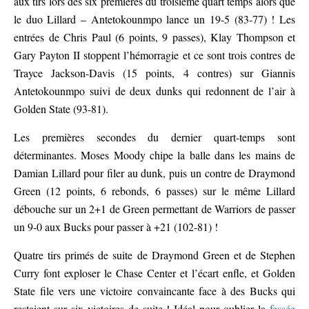
aux tirs lors des six premières du troisième quart temps alors que
le duo Lillard – Antetokounmpo lance un 19-5 (83-77) ! Les
entrées de Chris Paul (6 points, 9 passes), Klay Thompson et
Gary Payton II stoppent l’hémorragie et ce sont trois contres de
Trayce Jackson-Davis (15 points, 4 contres) sur Giannis
Antetokounmpo suivi de deux dunks qui redonnent de l’air à
Golden State (93-81).
Les premières secondes du dernier quart-temps sont
déterminantes. Moses Moody chipe la balle dans les mains de
Damian Lillard pour filer au dunk, puis un contre de Draymond
Green (12 points, 6 rebonds, 6 passes) sur le même Lillard
débouche sur un 2+1 de Green permettant de Warriors de passer
un 9-0 aux Bucks pour passer à +21 (102-81) !
Quatre tirs primés de suite de Draymond Green et de Stephen
Curry font exploser le Chase Center et l’écart enfle, et Golden
State file vers une victoire convaincante face à des Bucks qui
restaient sur six victoires de suite ! Idéal pour oublier la
fessée