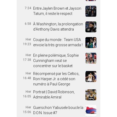
7:24
Entre Jaylen Brown et Jayson
Tatum, il reste le respect
6:58
À Washington, la prolongation
d’Anthony Davis attendra
Hier
Coupe du monde : Team USA
19:23
envoie la très grosse armada !
Hier
En pleine polémique, Sophie
17:38
Cunningham veut se
concentrer sur le basket
Hier
Récompensé par les Celtics,
16:48
Ron Harper Jr. a cédé son
numéro à Paul George
Hier
Portrait | David Robinson,
16:05
Admirable Amiral
Hier
Guerschon Yabusele boucle la
15:06
D.O.N. Issue #7