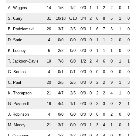
A. Wiggins
14
1/5
1/2
0/0
1
1
2
2
0
1
S. Curry
31
10/18
6/10
3/4
2
6
8
5
1
0
B. Podziemski
26
3/7
2/5
0/0
1
6
7
3
1
0
D. Saric
4
0/0
0/0
0/0
0
1
1
2
0
0
K. Looney
6
2/2
0/0
0/0
0
1
1
1
0
0
T. Jackson-Davis
19
7/8
0/0
1/2
2
4
6
0
1
1
G. Santos
4
0/1
0/1
0/0
0
0
0
0
0
0
C. Paul
20
2/5
2/5
0/0
0
2
2
9
1
3
K. Thompson
21
4/7
2/5
0/0
0
2
2
4
1
0
G. Payton II
16
4/4
1/1
0/0
0
3
3
0
2
1
J. Robinson
4
0/0
0/0
0/0
0
0
0
2
0
0
M. Moody
21
3/7
0/0
0/0
1
3
4
1
0
1
L. Quinones
4
1/2
1/2
0/0
0
4
4
0
0
1