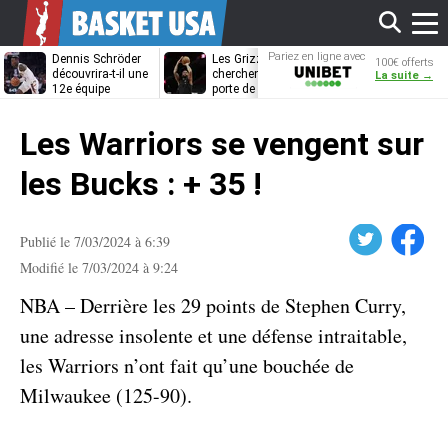
Affi
Pariez en ligne avec
Dennis Schröder
Les Grizzlies
Dwane Casey
100€ offerts
Unibet
découvrira-t-il une
cherchent déjà une
bientôt coach
La suite →
12e équipe
porte de sortie
Rome ?
différente ?
pour D’Angelo
le
Russell
Les Warriors se vengent sur
men
les Bucks : + 35 !
Twitter
Facebook
Publié le 7/03/2024 à 6:39
Modifié le 7/03/2024 à 9:24
NBA – Derrière les 29 points de Stephen Curry,
une adresse insolente et une défense intraitable,
les Warriors n’ont fait qu’une bouchée de
Milwaukee (125-90).