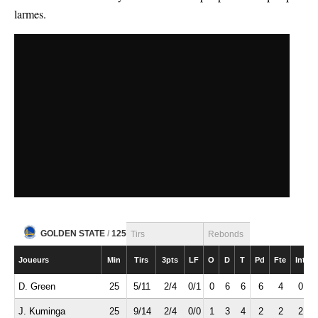
larmes.
GOLDEN STATE
/
125
Tirs
Rebonds
Joueurs
Min
Tirs
3pts
LF
O
D
T
Pd
Fte
Int
D. Green
25
5/11
2/4
0/1
0
6
6
6
4
0
J. Kuminga
25
9/14
2/4
0/0
1
3
4
2
2
2