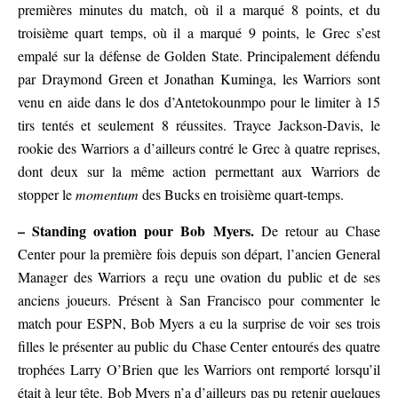
premières minutes du match, où il a marqué 8 points, et du
troisième quart temps, où il a marqué 9 points, le Grec s’est
empalé sur la défense de Golden State. Principalement défendu
par Draymond Green et Jonathan Kuminga, les Warriors sont
venu en aide dans le dos d’Antetokounmpo pour le limiter à 15
tirs tentés et seulement 8 réussites. Trayce Jackson-Davis, le
rookie des Warriors a d’ailleurs contré le Grec à quatre reprises,
dont deux sur la même action permettant aux Warriors de
stopper le
momentum
des Bucks en troisième quart-temps.
– Standing ovation pour Bob Myers.
De retour au Chase
Center pour la première fois depuis son départ, l’ancien General
Manager des Warriors a reçu une ovation du public et de ses
anciens joueurs. Présent à San Francisco pour commenter le
match pour ESPN, Bob Myers a eu la surprise de voir ses trois
filles le présenter au public du Chase Center entourés des quatre
trophées Larry O’Brien que les Warriors ont remporté lorsqu’il
était à leur tête. Bob Myers n’a d’ailleurs pas pu retenir quelques