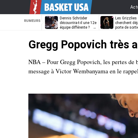
Act
Dennis Schröder
Les Grizzlies
RUMEURS
découvrira-t-il une 12e
cherchent déj
équipe différente ?
porte de sorti
D’Angelo Russ
Gregg Popovich très a
NBA – Pour Gregg Popovich, les pertes de b
message à Victor Wembanyama en le rappela