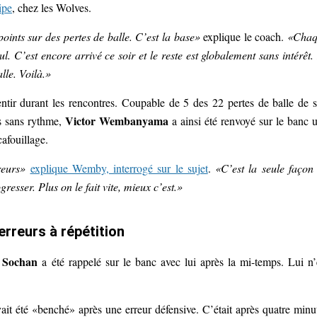
ipe
, chez les Wolves.
nts sur des pertes de balle. C’est la base»
explique le coach.
«Chaq
 cul. C’est encore arrivé ce soir et le reste est globalement sans intérêt.
lle. Voilà.»
sentir durant les rencontres. Coupable de 5 des 22 pertes de balle de 
Victor Wembanyama
ns sans rythme,
a ainsi été renvoyé sur le banc 
cafouillage.
reurs»
explique Wemby, interrogé sur le sujet
.
«C’est la seule façon
resser. Plus on le fait vite, mieux c’est.»
erreurs à répétition
 Sochan
a été rappelé sur le banc avec lui après la mi-temps. Lui n’
ait été «benché» après une erreur défensive. C’était après quatre minu