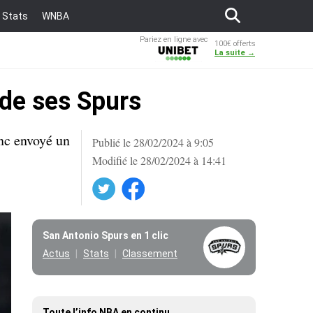
Stats
WNBA
Pariez en ligne avec
100€ offerts
Unibet
La suite →
 de ses Spurs
onc envoyé un
Publié le 28/02/2024 à 9:05
Modifié le 28/02/2024 à 14:41
Twitter
Facebook
San Antonio Spurs en 1 clic
Actus
Stats
Classement
Toute l’info NBA en continu