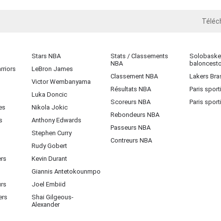
Téléc
iOS
Stars NBA
Stats / Classements
Solobasket
NBA
baloncest
rriors
LeBron James
Classement NBA
Lakers Bras
Victor Wembanyama
Résultats NBA
Paris sport
Luka Doncic
Scoreurs NBA
Paris sport
es
Nikola Jokic
Rebondeurs NBA
s
Anthony Edwards
Passeurs NBA
Stephen Curry
Contreurs NBA
Rudy Gobert
ers
Kevin Durant
Giannis Antetokounmpo
urs
Joel Embiid
ers
Shai Gilgeous-
Alexander