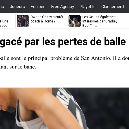
us
Joueurs
Equipes
Free Agency
Playoffs
Classement
Dwane Casey bientôt
Les Celtics également
à une
coach à Rome ?
intéressés par Bradley
e pour
Beal ?
ell
gacé par les pertes de balle
alle sont le principal problème de San Antonio. Il a d
nt sur le banc.