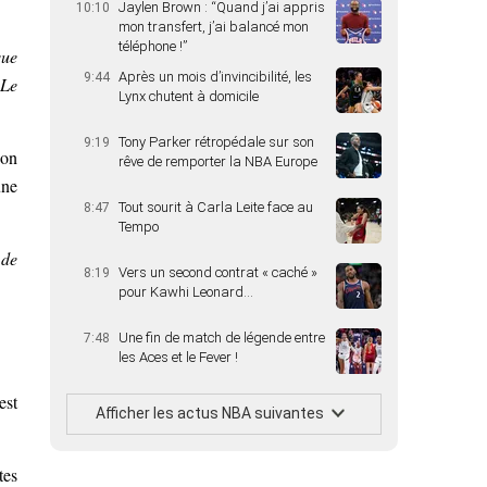
Jaylen Brown : “Quand j’ai appris
10:10
mon transfert, j’ai balancé mon
téléphone !”
ue
Après un mois d’invincibilité, les
9:44
 Le
Lynx chutent à domicile
Tony Parker rétropédale sur son
9:19
son
rêve de remporter la NBA Europe
une
Tout sourit à Carla Leite face au
8:47
Tempo
 de
Vers un second contrat « caché »
8:19
pour Kawhi Leonard…
Une fin de match de légende entre
7:48
les Aces et le Fever !
est
Afficher les actus NBA suivantes
tes