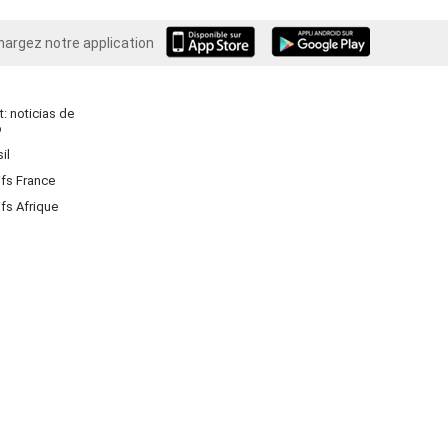
hargez notre application
Android
: noticias de
o
il
ifs France
ifs Afrique