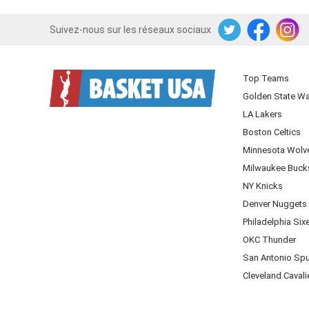
Suivez-nous sur les réseaux sociaux
Twitter
Facebook
Instagram
Top Teams
Golden State Wa
LA Lakers
Boston Celtics
Minnesota Wolv
Milwaukee Buck
NY Knicks
Denver Nuggets
Philadelphia Six
OKC Thunder
San Antonio Sp
Cleveland Cavali