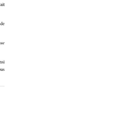
ait
 de
que
nsi
pas