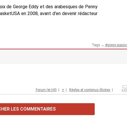
voix de George Eddy et des arabesques de Penny
BasketUSA en 2008, avant d'en devenir rédacteur
Tags →
gregg popov
Forum (et HS)
|
+
|
Règles et contenus illicites
|
CHER LES COMMENTAIRES