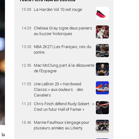
La Harden Vol.10 voit rouge
15:08
Chelsea Gray signe deux paniers
14:20
au buzzer historiques
NBA 2K27 | Les Français, rois du
13:30
contre
Mac McClung part à la découverte
12:45
de l’Espagne
Une LeBron 23 « Hardwood
11:55
Classic » aux couleurs… des
Cavaliers
Chris Finch défend Rudy Gobert : «
11:23
C’est un futur Hall of Famer »
Marine Fauthoux s’engage pour
10:46
plusieurs années au Liberty
 la