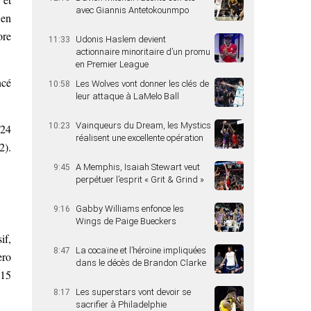
avec Giannis Antetokounmpo
 en
ore
Udonis Haslem devient
11:33
actionnaire minoritaire d’un promu
en Premier League
ncé
Les Wolves vont donner les clés de
10:58
leur attaque à LaMelo Ball
Vainqueurs du Dream, les Mystics
10:23
/24
réalisent une excellente opération
2).
A Memphis, Isaiah Stewart veut
9:45
perpétuer l’esprit « Grit & Grind »
Gabby Williams enfonce les
9:16
Wings de Paige Bueckers
if,
La cocaïne et l’héroïne impliquées
8:47
ero
dans le décès de Brandon Clarke
 15
Les superstars vont devoir se
8:17
sacrifier à Philadelphie