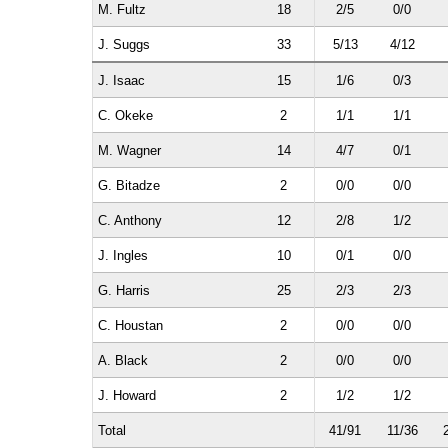
M. Fultz
18
2/5
0/0
J. Suggs
33
5/13
4/12
J. Isaac
15
1/6
0/3
C. Okeke
2
1/1
1/1
M. Wagner
14
4/7
0/1
G. Bitadze
2
0/0
0/0
C. Anthony
12
2/8
1/2
J. Ingles
10
0/1
0/0
G. Harris
25
2/3
2/3
C. Houstan
2
0/0
0/0
A. Black
2
0/0
0/0
J. Howard
2
1/2
1/2
Total
41/91
11/36