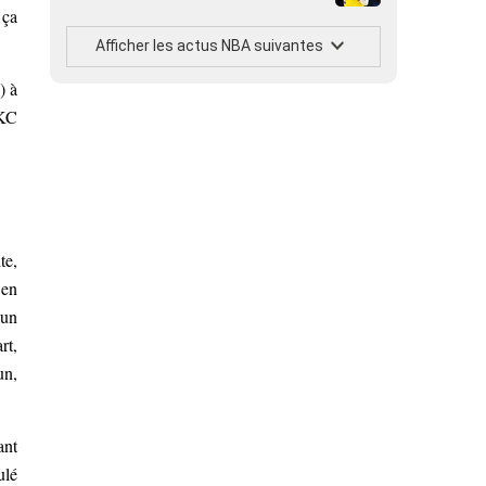
 ça
Afficher les actus NBA suivantes
) à
OKC
te,
 en
 un
rt,
un,
ant
ulé