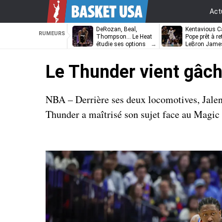
Act
DeRozan, Beal,
Kentavious Ca
RUMEURS
Thompson… Le Heat
Pope prêt à re
étudie ses options
LeBron Jame
Philadelphie ?
Le Thunder vient gâch
NBA – Derrière ses deux locomotives, Jalen
Thunder a maîtrisé son sujet face au Magic