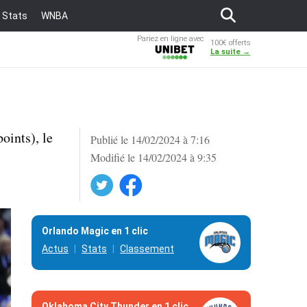
Stats
WNBA
Pariez en ligne avec
100€ offerts
Unibet
La suite →
oints), le
Publié le 14/02/2024 à 7:16
Modifié le 14/02/2024 à 9:35
Twitter
Facebook
Orlando Magic en 1 clic
Actus
Stats
Classement
Oklahoma City Thunder en 1 clic