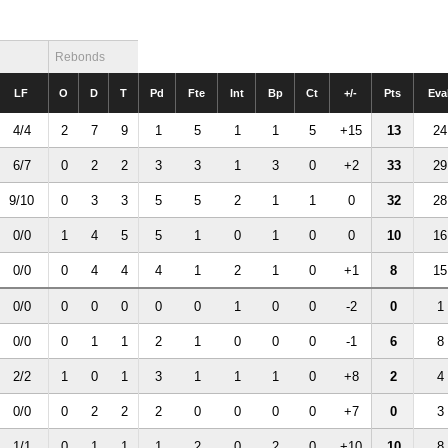
Rebonds
LF
O
D
T
Pd
Fte
Int
Bp
Ct
+/-
Pts
Eva
4/4
2
7
9
1
5
1
1
5
+15
13
24
6/7
0
2
2
3
3
1
3
0
+2
33
29
9/10
0
3
3
5
5
2
1
1
0
32
28
0/0
1
4
5
5
1
0
1
0
0
10
16
0/0
0
4
4
4
1
2
1
0
+1
8
15
0/0
0
0
0
0
0
1
0
0
-2
0
1
0/0
0
1
1
2
1
0
0
0
-1
6
8
2/2
1
0
1
3
1
1
1
0
+8
2
4
0/0
0
2
2
2
0
0
0
0
+7
0
3
1/1
0
1
1
1
2
0
2
0
+10
10
8