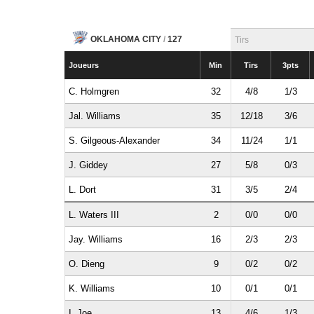
OKLAHOMA CITY
/
127
Tirs
Joueurs
Min
Tirs
3pts
C. Holmgren
32
4/8
1/3
Jal. Williams
35
12/18
3/6
S. Gilgeous-Alexander
34
11/24
1/1
J. Giddey
27
5/8
0/3
L. Dort
31
3/5
2/4
L. Waters III
2
0/0
0/0
Jay. Williams
16
2/3
2/3
O. Dieng
9
0/2
0/2
K. Williams
10
0/1
0/1
I. Joe
13
4/6
1/3