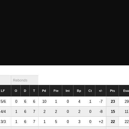
Rebonds
LF
O
D
T
Pd
Fte
Int
Bp
Ct
+/-
Pts
Eva
5/6
0
6
6
10
1
0
4
1
-7
23
29
4/4
1
6
7
2
2
0
2
0
-8
15
11
3/3
1
6
7
1
5
0
3
0
+2
22
22