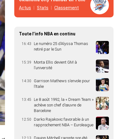
Actus
Stats
Classement
Toute l’info NBA en continu
Le numéro 25 d’Alyssa Thomas
16:43
retiré par le Sun
Monta Ellis devient GM à
15:39
l’université
Garrison Mathews s’envole pour
14:30
l’Italie
Le 8 août 1992, la « Dream Team »
13:45
achève son chef d’œuvre de
Barcelone
Darko Rajakovic favorable à un
12:50
rapprochement NBA – Euroleague
 et
Davion Mitchell raconte son été
12:13