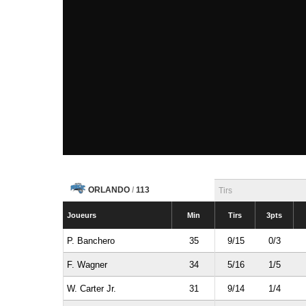
ORLANDO
/
113
Tirs
Joueurs
Min
Tirs
3pts
P. Banchero
35
9/15
0/3
F. Wagner
34
5/16
1/5
W. Carter Jr.
31
9/14
1/4