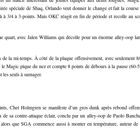
irée spéciale de Shaq, Orlando veut donner le change et fait la course
à à 3/4 à 3-points. Mais OKC réagit en fin de période et recolle au sc
 quart, avec Jalen Williams qui décolle pour un énorme alley-oop la
de la mi-temps. À côté de la plaque offensivement, avec seulement 8
, le Magic pique du nez et compte 8 points de débours à la pause (60-5
 les seuls à surnager.
ints, Chet Holmgren se manifeste d’un gros dunk après rebond offens
a de sa contre-attaque éclair, conclu par un alley-oop de Paolo Banch
ce alors que SGA commence aussi à monter en température, auteur de