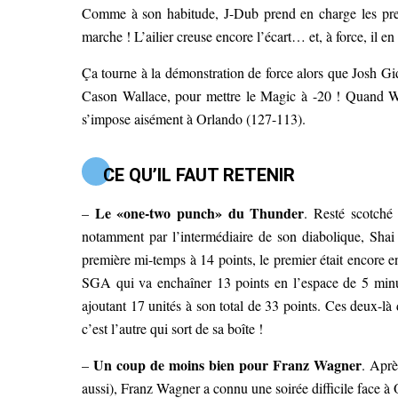
Comme à son habitude, J-Dub prend en charge les pre
marche ! L’ailier creuse encore l’écart… et, à force, il en 
Ça tourne à la démonstration de force alors que Josh Gid
Cason Wallace, pour mettre le Magic à -20 ! Quand Wi
s’impose aisément à Orlando (127-113).
CE QU’IL FAUT RETENIR
Le «one-two punch» du Thunder
–
. Resté scotché 
notamment par l’intermédiaire de son diabolique, Shai
première mi-temps à 14 points, le premier était encore en
SGA qui va enchaîner 13 points en l’espace de 5 minut
ajoutant 17 unités à son total de 33 points. Ces deux-là 
c’est l’autre qui sort de sa boîte !
Un coup de moins bien pour Franz Wagner
–
. Aprè
aussi), Franz Wagner a connu une soirée difficile face 