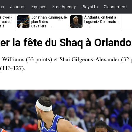
us
Joueurs
Equipes
Free Agency
Playoffs
Classement
ldwell-
Jonathan Kuminga, le
À Atlanta, on tient à
trouver
plan B des
Luguentz Dort mais…
s à
Cavaliers
er la fête du Shaq à Orlando
 Williams (33 points) et Shai Gilgeous-Alexander (32 p
 (113-127).