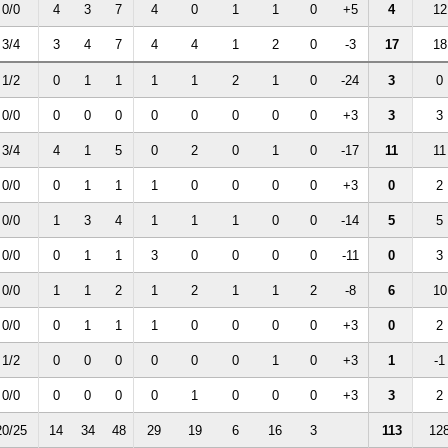
0/0
4
3
7
4
0
1
1
0
+5
4
12
3/4
3
4
7
4
4
1
2
0
-3
17
18
1/2
0
1
1
1
1
2
1
0
-24
3
0
0/0
0
0
0
0
0
0
0
0
+3
3
3
3/4
4
1
5
0
2
0
1
0
-17
11
11
0/0
0
1
1
1
0
0
0
0
+3
0
2
0/0
1
3
4
1
1
1
0
0
-14
5
5
0/0
0
1
1
3
0
0
0
0
-11
0
3
0/0
1
1
2
1
2
1
1
2
-8
6
10
0/0
0
1
1
1
0
0
0
0
+3
0
2
1/2
0
0
0
0
0
0
1
0
+3
1
-1
0/0
0
0
0
0
1
0
0
0
+3
3
2
20/25
14
34
48
29
19
6
16
3
113
12