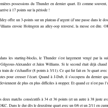
mières possessions du Thunder en dernier quart. Et comme souvent,
arrive à 17 points sur la période !
dey offre un 3-points sur un plateau d’argent (d’une passe dans le dos
lliams envoie Holmgren au alley-oop renversé, la messe est dite. 
dans les starting-blocks, le Thunder s’est largement vengé par la sui
 Gilgeous-Alexander et Jalen Williams. Si le second était déjà chaud
 train de s’échauffer (8 points à 3/11). Ce qui fut fait en 3e quart avec
es pour creuser l’écart. Quand à J-Dub, il s’occupera du dernier qua
deviennent de plus en plus difficiles à stopper. Et quand ce n’est pas l’
s deux matchs consécutifs à 34 et 36 points (et un autre à 38 juste av
à OKC. Dans le dur dès le deuxième quart avec un 0/6 et un 2/11 en cum