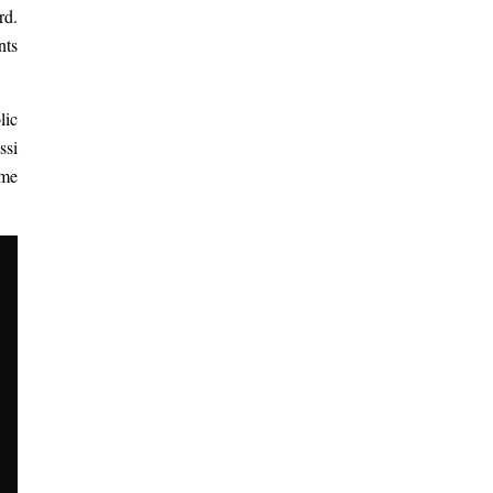
rd.
nts
lic
ssi
mme