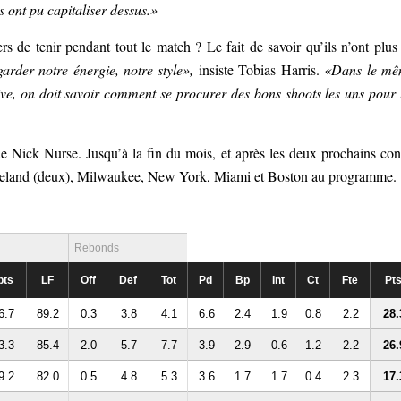
rs ont pu capitaliser dessus.»
s de tenir pendant tout le match ? Le fait de savoir qu’ils n’ont plus
arder notre énergie, notre style»,
insiste Tobias Harris.
«Dans le mê
sive, on doit savoir comment se procurer des bons shoots les uns pour 
e Nick Nurse. Jusqu’à la fin du mois, et après les deux prochains con
leveland (deux), Milwaukee, New York, Miami et Boston au programme.
Rebonds
pts
LF
Off
Def
Tot
Pd
Bp
Int
Ct
Fte
Pt
6.7
89.2
0.3
3.8
4.1
6.6
2.4
1.9
0.8
2.2
28.
3.3
85.4
2.0
5.7
7.7
3.9
2.9
0.6
1.2
2.2
26.
9.2
82.0
0.5
4.8
5.3
3.6
1.7
1.7
0.4
2.3
17.