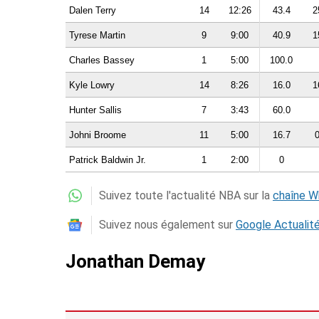
Dalen Terry
14
12:26
43.4
2
Tyrese Martin
9
9:00
40.9
1
Charles Bassey
1
5:00
100.0
Kyle Lowry
14
8:26
16.0
1
Hunter Sallis
7
3:43
60.0
Johni Broome
11
5:00
16.7
0
Patrick Baldwin Jr.
1
2:00
0
Suivez toute l'actualité NBA sur la
chaîne 
Suivez nous également sur
Google Actualit
Jonathan Demay