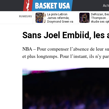
Act
La piste LeBron
DeRozan, Bea
RUMEURS
James refermée,
Thompson… L
Draymond Green va
étudie ses op
pouvoir rempiler à
Golden State
Sans Joel Embiid, les 
NBA – Pour compenser l’absence de leur supe
et plus longtemps. Pour l’instant, ils n’y pa