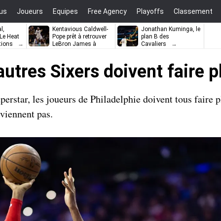
us
Joueurs
Equipes
Free Agency
Playoffs
Classement
l,
Kentavious Caldwell-
Jonathan Kuminga, le
e Heat
Pope prêt à retrouver
plan B des
tions
LeBron James à
Cavaliers
Philadelphie ?
autres Sixers doivent faire p
rstar, les joueurs de Philadelphie doivent tous faire pl
rviennent pas.