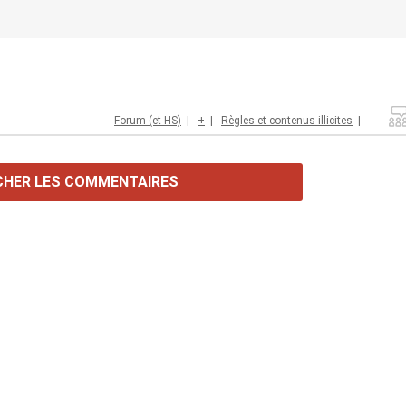
Forum (et HS)
|
+
|
Règles et contenus illicites
|
CHER LES COMMENTAIRES