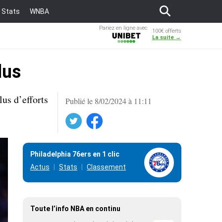
Stats
WNBA
Pariez en ligne avec
100€ offerts
Unibet
La suite →
lus
us d’efforts
Publié le 8/02/2024 à 11:11
Twitter
Facebook
Philadelphia 76ers en 1 clic
Actus
Stats
Classement
Toute l’info NBA en continu