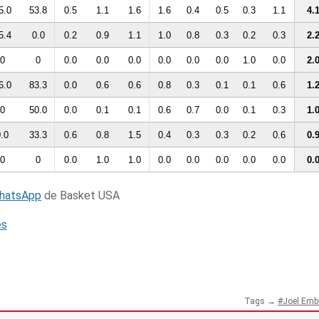
5.0
53.8
0.5
1.1
1.6
1.6
0.4
0.5
0.3
1.1
4.
5.4
0.0
0.2
0.9
1.1
1.0
0.8
0.3
0.2
0.3
2.
0
0
0.0
0.0
0.0
0.0
0.0
0.0
1.0
0.0
2.
6.0
83.3
0.0
0.6
0.6
0.8
0.3
0.1
0.1
0.6
1.
0
50.0
0.0
0.1
0.1
0.6
0.7
0.0
0.1
0.3
1.
.0
33.3
0.6
0.8
1.5
0.4
0.3
0.3
0.2
0.6
0.
0
0
0.0
1.0
1.0
0.0
0.0
0.0
0.0
0.0
0.
WhatsApp
de Basket USA
és
Tags →
Joel Emb