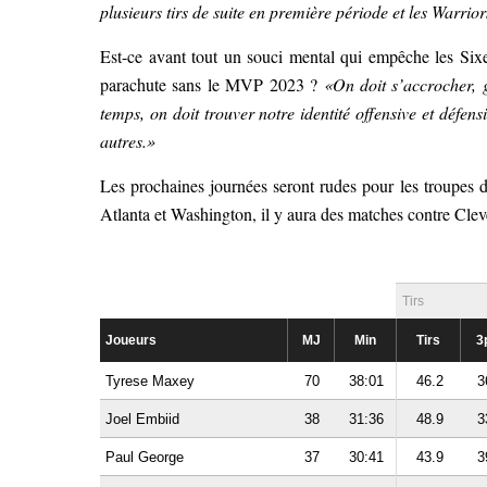
plusieurs tirs de suite en première période et les Warrio
Est-ce avant tout un souci mental qui empêche les Sixer
parachute sans le MVP 2023 ?
«On doit s’accrocher, g
temps, on doit trouver notre identité offensive et défen
autres.»
Les prochaines journées seront rudes pour les troupes d
Atlanta et Washington, il y aura des matches contre C
Tirs
Joueurs
MJ
Min
Tirs
3
Tyrese Maxey
70
38:01
46.2
3
Joel Embiid
38
31:36
48.9
3
Paul George
37
30:41
43.9
3