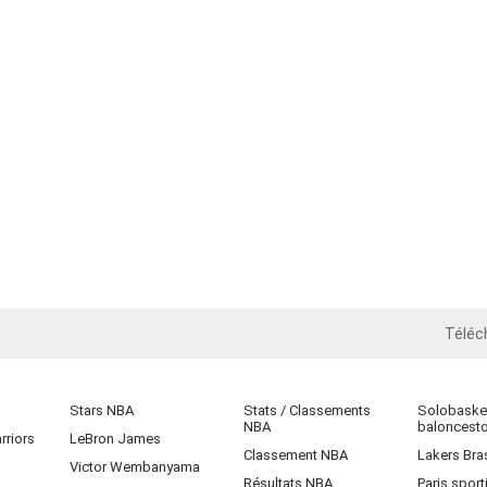
Téléc
iOS
Stars NBA
Stats / Classements
Solobasket
NBA
baloncest
rriors
LeBron James
Classement NBA
Lakers Bras
Victor Wembanyama
Résultats NBA
Paris sport