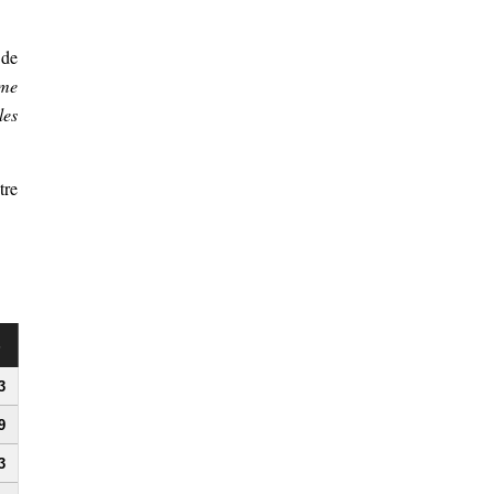
 de
me
les
tre
s
3
9
3