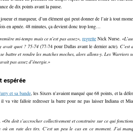
vance de dix points avant la pause.
r joueur et marqueur, d’un élément qui peut donner de l’air à tout mome
parfois en apnée. 48 minutes, ça devient donc trop long…
 première mi-temps mais ce n’est pas assez»,
regrette
Nick Nurse.
«L’au
 y avait quoi ? 75-74
(77-74 pour Dallas avant le dernier acte)
. C’est 
e battre et rendre les matches moches, alors allons-y. Les Warriors s
avait pas assez d’énergie.»
t espérée
Curry et sa bande
, les Sixers n’avaient marqué que 68 points, et la défe
 il va vite falloir redresser la barre pour ne pas laisser Indiana et Mi
.
«On doit s’accrocher collectivement et construire sur ce qui fonction
s où on rate des tirs. C’est un peu le cas en ce moment. J’ai man