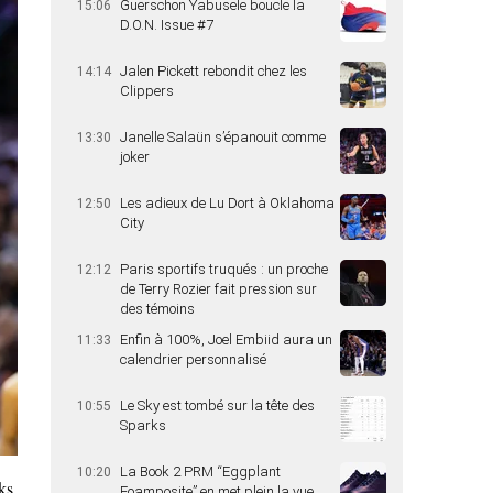
Guerschon Yabusele boucle la
15:06
D.O.N. Issue #7
Jalen Pickett rebondit chez les
14:14
Clippers
Janelle Salaün s’épanouit comme
13:30
joker
Les adieux de Lu Dort à Oklahoma
12:50
City
Paris sportifs truqués : un proche
12:12
de Terry Rozier fait pression sur
des témoins
Enfin à 100%, Joel Embiid aura un
11:33
calendrier personnalisé
Le Sky est tombé sur la tête des
10:55
Sparks
La Book 2 PRM “Eggplant
10:20
ks,
Foamposite” en met plein la vue