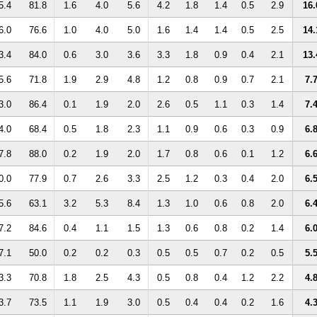
5.4
81.8
1.6
4.0
5.6
4.2
1.8
1.4
0.5
2.9
16.
6.0
76.6
1.0
4.0
5.0
1.6
1.4
1.4
0.5
2.5
14.
3.4
84.0
0.6
3.0
3.6
3.3
1.8
0.9
0.4
2.1
13.
5.6
71.8
1.9
2.9
4.8
1.2
0.8
0.9
0.7
2.1
7.
3.0
86.4
0.1
1.9
2.0
2.6
0.5
1.1
0.3
1.4
7.
4.0
68.4
0.5
1.8
2.3
1.1
0.9
0.6
0.3
0.9
6.
7.8
88.0
0.2
1.9
2.0
1.7
0.8
0.6
0.1
1.2
6.
0.0
77.9
0.7
2.6
3.3
2.5
1.2
0.3
0.4
2.0
6.
5.6
63.1
3.2
5.3
8.4
1.3
1.0
0.6
0.8
2.0
6.
7.2
84.6
0.4
1.1
1.5
1.3
0.6
0.8
0.2
1.4
6.
7.1
50.0
0.2
0.2
0.3
0.5
0.5
0.7
0.2
0.5
5.
3.3
70.8
1.8
2.5
4.3
0.5
0.8
0.4
1.2
2.2
4.
3.7
73.5
1.1
1.9
3.0
0.5
0.4
0.4
0.2
1.6
4.