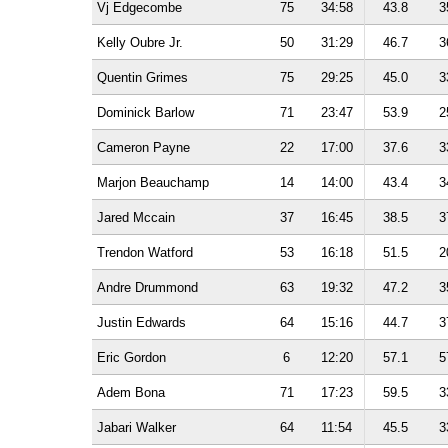
Vj Edgecombe
75
34:58
43.8
3
Kelly Oubre Jr.
50
31:29
46.7
3
Quentin Grimes
75
29:25
45.0
3
Dominick Barlow
71
23:47
53.9
2
Cameron Payne
22
17:00
37.6
3
Marjon Beauchamp
14
14:00
43.4
3
Jared Mccain
37
16:45
38.5
3
Trendon Watford
53
16:18
51.5
2
Andre Drummond
63
19:32
47.2
3
Justin Edwards
64
15:16
44.7
3
Eric Gordon
6
12:20
57.1
5
Adem Bona
71
17:23
59.5
3
Jabari Walker
64
11:54
45.5
3