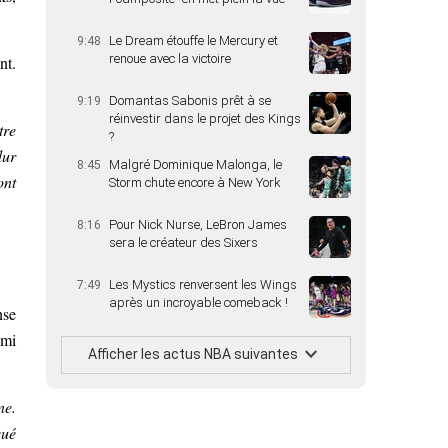
Le Dream étouffe le Mercury et
9:48
renoue avec la victoire
nt.
Domantas Sabonis prêt à se
9:19
réinvestir dans le projet des Kings
tre
?
dur
Malgré Dominique Malonga, le
8:45
ont
Storm chute encore à New York
Pour Nick Nurse, LeBron James
8:16
sera le créateur des Sixers
Les Mystics renversent les Wings
7:49
après un incroyable comeback !
nse
ami
Afficher les actus NBA suivantes
ne.
qué