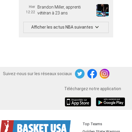
Hier
Brandon Miller, apprenti
12:22
vétéran à 23 ans
Afficher les actus NBA suivantes
Suivez-nous sur les réseaux sociaux
Twitter
Facebook
Instagram
Téléchargez notre application
iOS
Android
Top Teams
Golden State Warriors