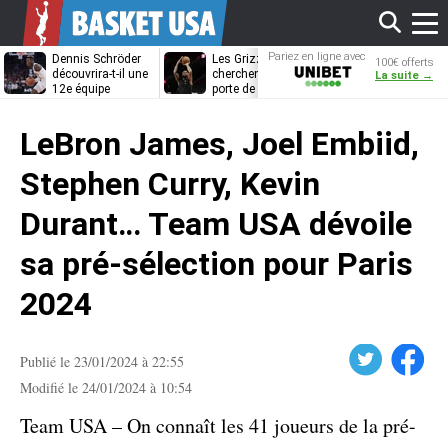
Affi
Pariez en ligne avec
Dennis Schröder
Les Grizzlies
Dwane Casey
100€ offerts
Unibet
découvrira-t-il une
cherchent déjà une
bientôt coach
La suite →
12e équipe
porte de sortie
Rome ?
différente ?
pour D’Angelo
le
Russell
LeBron James, Joel Embiid,
men
Stephen Curry, Kevin
Durant… Team USA dévoile
sa pré-sélection pour Paris
2024
Twitter
Facebook
Publié le 23/01/2024 à 22:55
Modifié le 24/01/2024 à 10:54
Team USA – On connaît les 41 joueurs de la pré-