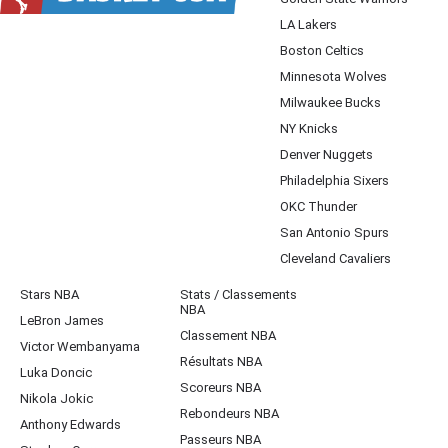
LA Lakers
Boston Celtics
Minnesota Wolves
Milwaukee Bucks
NY Knicks
Denver Nuggets
Philadelphia Sixers
OKC Thunder
San Antonio Spurs
Cleveland Cavaliers
Stars NBA
Stats / Classements
NBA
LeBron James
Classement NBA
Victor Wembanyama
Résultats NBA
Luka Doncic
Scoreurs NBA
Nikola Jokic
Rebondeurs NBA
Anthony Edwards
Passeurs NBA