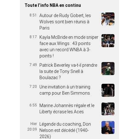
Toute l’info NBA en continu
8:51
Autour de Rudy Gobert, les
Wolves sont bien réunis à
Paris
8:17
Kayla McBride en mode sniper
face aux Wings : 43 points
avec un record WNBA à 3-
points !
7:49
Patrick Beverley va-t-il prendre
la suite de Tony Snell à
Boulazac ?
7:20
Une invitation à un training
camp pour Ben Simmons
6:55
Marine Johannès régale et le
Liberty écrase les Aces
Hier
Légende du coaching, Don
20:09
Nelson est décédé (1940-
2026)