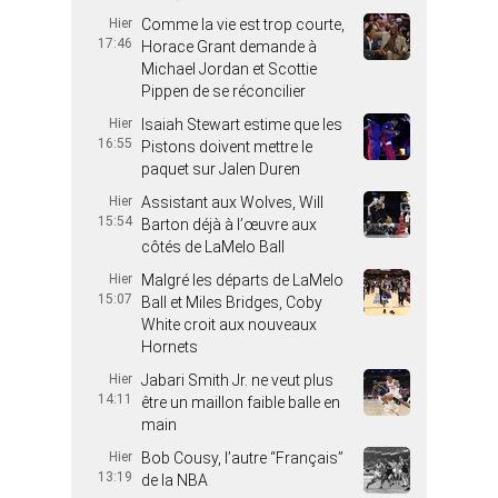
Hier
Comme la vie est trop courte,
17:46
Horace Grant demande à
Michael Jordan et Scottie
Pippen de se réconcilier
Hier
Isaiah Stewart estime que les
16:55
Pistons doivent mettre le
paquet sur Jalen Duren
Hier
Assistant aux Wolves, Will
15:54
Barton déjà à l’œuvre aux
côtés de LaMelo Ball
Hier
Malgré les départs de LaMelo
15:07
Ball et Miles Bridges, Coby
White croit aux nouveaux
Hornets
Hier
Jabari Smith Jr. ne veut plus
14:11
être un maillon faible balle en
main
Hier
Bob Cousy, l’autre “Français”
13:19
de la NBA