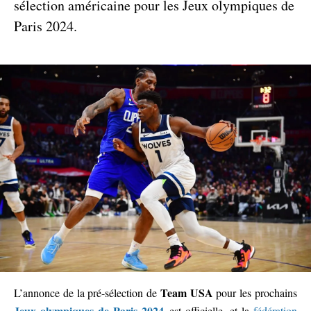
sélection américaine pour les Jeux olympiques de
Paris 2024.
Team USA
L’annonce de la pré-sélection de
pour les prochains
Jeux olympiques de Paris 2024
est officielle, et la
fédération