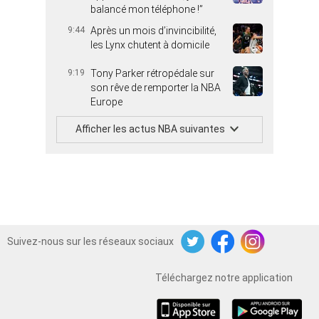
balancé mon téléphone !”
9:44
Après un mois d’invincibilité,
les Lynx chutent à domicile
9:19
Tony Parker rétropédale sur
son rêve de remporter la NBA
Europe
Afficher les actus NBA suivantes
Suivez-nous sur les réseaux sociaux
Twitter
Facebook
Instagram
Téléchargez notre application
iOS
Android