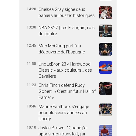
14:20
Chelsea Gray signe deux
paniers au buzzer historiques
13:30
NBA 2K27 | Les Français, rois
du contre
12:45
Mac McClung part à la
découverte de l’Espagne
11:55
Une LeBron 23 « Hardwood
Classic » aux couleurs… des
Cavaliers
11:23
Chris Finch défend Rudy
Gobert : « C’est un futur Hall of
Famer »
10:46
Marine Fauthoux s’engage
pour plusieurs années au
Liberty
10:10
Jaylen Brown : “Quand j’ai
appris mon transfert, j’ai