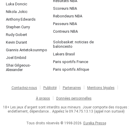
Résultats NBA
Luka Doncic
Scoreurs NBA
Nikola Jokic
Rebondeurs NBA
Anthony Edwards
Passeurs NBA
Stephen Curry
Contreurs NBA
Rudy Gobert
Solobasket: noticias de
Kevin Durant
baloncesto
Giannis Antetokounmpo
Lakers Brasil
Joel Embiid
Paris sportifs France
Shai Gilgeous-
Paris sportifs Afrique
Alexander
Contactez-nous
Publicité
Partenaires
Mentions légales
À propos
Données personnelles
18+ Les jeux d'argent sont interdits aux mineurs. Jouer comporte des risques :
endettement, dépendance... Appelez le 09.74.75.13.13 (appel non surtaxé)
Tous droits réservés © 1998-2026
Eureka Presse