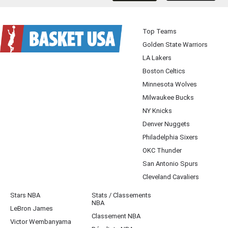
Top Teams
Golden State Warriors
LA Lakers
Boston Celtics
Minnesota Wolves
Milwaukee Bucks
NY Knicks
Denver Nuggets
Philadelphia Sixers
OKC Thunder
San Antonio Spurs
Cleveland Cavaliers
Stars NBA
Stats / Classements
NBA
LeBron James
Classement NBA
Victor Wembanyama