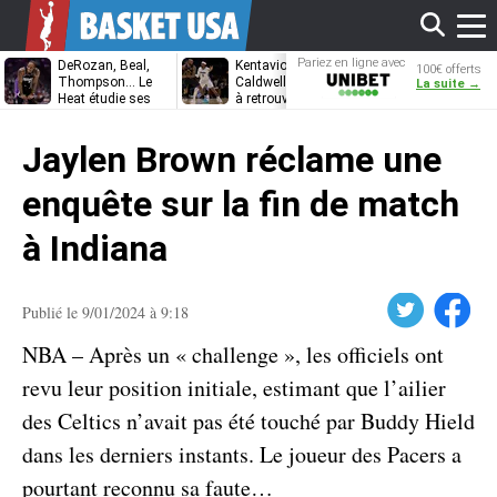
Affi
Pariez en ligne avec
DeRozan, Beal,
Kentavious
Jonathan
100€ offerts
Unibet
Thompson… Le
Caldwell-Pope prêt
Kuminga, le p
La suite →
Heat étudie ses
à retrouver LeBron
des Cavaliers
options
James à
le
Philadelphie ?
Jaylen Brown réclame une
men
enquête sur la fin de match
à Indiana
Twitter
Facebook
Publié le 9/01/2024 à 9:18
NBA – Après un « challenge », les officiels ont
revu leur position initiale, estimant que l’ailier
des Celtics n’avait pas été touché par Buddy Hield
dans les derniers instants. Le joueur des Pacers a
pourtant reconnu sa faute…