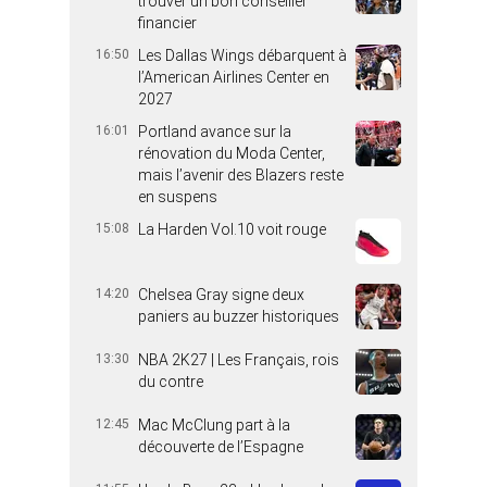
trouver un bon conseiller
financier
16:50
Les Dallas Wings débarquent à
l’American Airlines Center en
2027
16:01
Portland avance sur la
rénovation du Moda Center,
mais l’avenir des Blazers reste
en suspens
15:08
La Harden Vol.10 voit rouge
14:20
Chelsea Gray signe deux
paniers au buzzer historiques
13:30
NBA 2K27 | Les Français, rois
du contre
12:45
Mac McClung part à la
découverte de l’Espagne