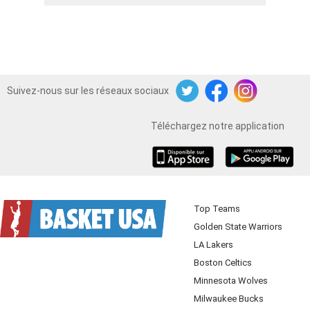
Suivez-nous sur les réseaux sociaux
Twitter
Facebook
Instagram
Téléchargez notre application
iOS
Android
Top Teams
Golden State Warriors
LA Lakers
Boston Celtics
Minnesota Wolves
Milwaukee Bucks