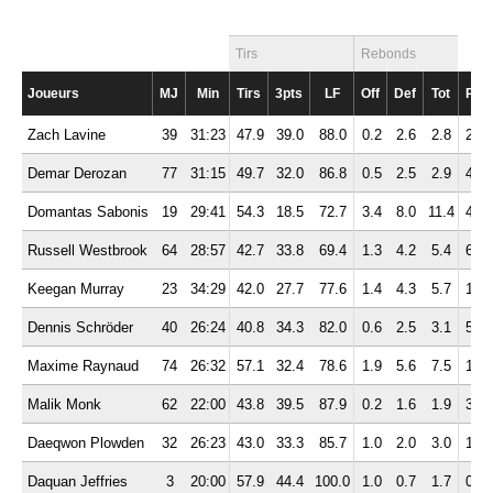
Tirs
Rebonds
Joueurs
MJ
Min
Tirs
3pts
LF
Off
Def
Tot
Pd
Zach Lavine
39
31:23
47.9
39.0
88.0
0.2
2.6
2.8
2.3
Demar Derozan
77
31:15
49.7
32.0
86.8
0.5
2.5
2.9
4.1
Domantas Sabonis
19
29:41
54.3
18.5
72.7
3.4
8.0
11.4
4.1
Russell Westbrook
64
28:57
42.7
33.8
69.4
1.3
4.2
5.4
6.7
Keegan Murray
23
34:29
42.0
27.7
77.6
1.4
4.3
5.7
1.7
Dennis Schröder
40
26:24
40.8
34.3
82.0
0.6
2.5
3.1
5.3
Maxime Raynaud
74
26:32
57.1
32.4
78.6
1.9
5.6
7.5
1.4
Malik Monk
62
22:00
43.8
39.5
87.9
0.2
1.6
1.9
3.0
Daeqwon Plowden
32
26:23
43.0
33.3
85.7
1.0
2.0
3.0
1.3
Daquan Jeffries
3
20:00
57.9
44.4
100.0
1.0
0.7
1.7
0.3