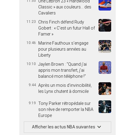
11:55
Une LeBron 23 « Hardwood
Classic » aux couleurs… des
Cavaliers
11:23
Chris Finch défend Rudy
Gobert : « C’est un futur Hall of
Famer »
10:46
Marine Fauthoux s’engage
pour plusieurs années au
Liberty
10:10
Jaylen Brown : “Quand j’ai
appris mon transfert, j’ai
balancé mon téléphone !”
9:44
Après un mois d’invincibilité,
les Lynx chutent à domicile
9:19
Tony Parker rétropédale sur
son rêve de remporter la NBA
Europe
Afficher les actus NBA suivantes