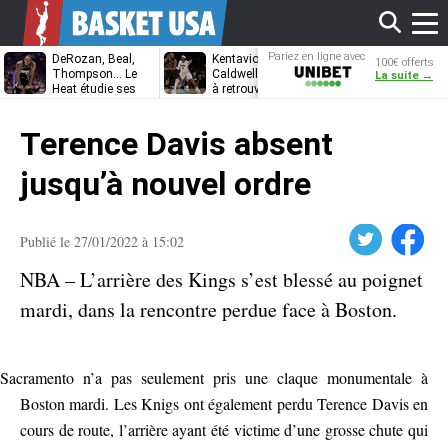
Affi
Pariez en ligne avec
DeRozan, Beal,
Kentavious
Jonathan
100€ offerts
Unibet
Thompson… Le
Caldwell-Pope prêt
Kuminga, le p
La suite →
Heat étudie ses
à retrouver LeBron
des Cavaliers
options
James à
le
Philadelphie ?
Terence Davis absent
men
jusqu’à nouvel ordre
Twitter
Facebook
Publié le 27/01/2022 à 15:02
NBA – L’arrière des Kings s’est blessé au poignet
mardi, dans la rencontre perdue face à Boston.
Sacramento n’a pas seulement pris une claque monumentale à
Boston mardi. Les Knigs ont également perdu Terence Davis en
cours de route, l’arrière ayant été victime d’une grosse chute qui