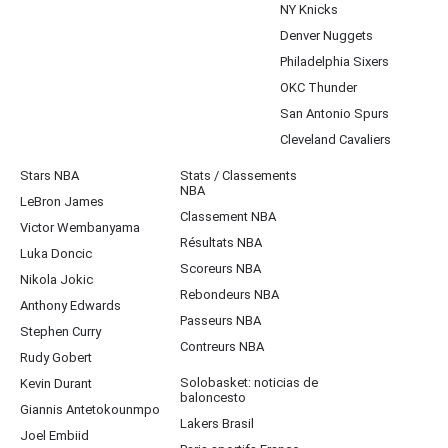
NY Knicks
Denver Nuggets
Philadelphia Sixers
OKC Thunder
San Antonio Spurs
Cleveland Cavaliers
Stars NBA
Stats / Classements
NBA
LeBron James
Classement NBA
Victor Wembanyama
Résultats NBA
Luka Doncic
Scoreurs NBA
Nikola Jokic
Rebondeurs NBA
Anthony Edwards
Passeurs NBA
Stephen Curry
Contreurs NBA
Rudy Gobert
Solobasket: noticias de
Kevin Durant
baloncesto
Giannis Antetokounmpo
Lakers Brasil
Joel Embiid