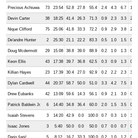
Precious Achiuwa
73
23:54
52.8
27.8
55.4
2.4
4.3
6.7
1.4
Devin Carter
38
18:25
41.4
26.3
71.3
0.9
2.3
3.3
2.7
Nique Clifford
75
25:06
41.8
33.3
72.2
0.9
2.9
3.8
2.4
De'andre Hunter
2
25:30
21.1
22.2
83.3
0.5
1.0
1.5
0.5
Doug Mcdermott
29
15:08
38.8
39.0
88.9
0.2
1.0
1.3
0.8
Keon Ellis
43
17:38
39.7
36.8
62.5
0.3
0.9
1.3
0.6
Killian Hayes
23
17:39
30.4
27.0
92.9
0.2
2.2
2.3
3.5
Dylan Cardwell
44
20:37
58.7
50.0
51.0
3.3
4.2
7.5
1.4
Drew Eubanks
42
13:09
59.6
14.3
56.1
0.9
2.1
3.0
0.5
Patrick Baldwin Jr.
6
14:40
34.8
36.4
60.0
2.0
1.5
3.5
0.8
Isaiah Stevens
3
14:20
42.9
0.0
100.0
0.7
0.3
1.0
3.3
Isaac Jones
3
5:40
50.0
0.0
50.0
0.7
0.0
0.7
0.3
Dario šarić
5
8:12
16.7
33.3
100.0
0.2
1.0
1.2
0.4