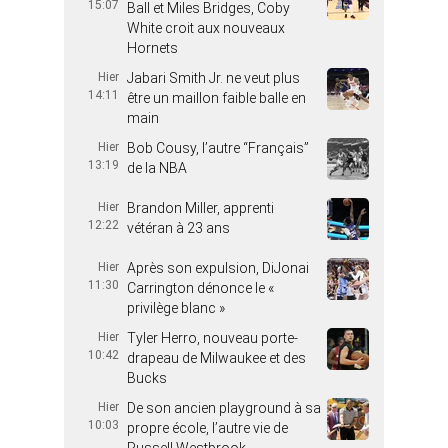
15:07
Ball et Miles Bridges, Coby
White croit aux nouveaux
Hornets
Hier
Jabari Smith Jr. ne veut plus
14:11
être un maillon faible balle en
main
Hier
Bob Cousy, l’autre “Français”
13:19
de la NBA
Hier
Brandon Miller, apprenti
12:22
vétéran à 23 ans
Hier
Après son expulsion, DiJonai
11:30
Carrington dénonce le «
privilège blanc »
Hier
Tyler Herro, nouveau porte-
10:42
drapeau de Milwaukee et des
Bucks
Hier
De son ancien playground à sa
10:03
propre école, l’autre vie de