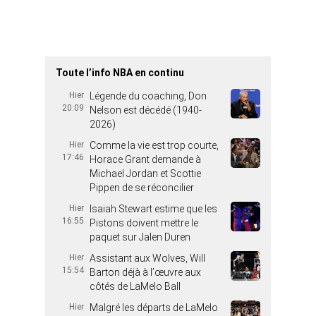
Toute l’info NBA en continu
Hier
Légende du coaching, Don
20:09
Nelson est décédé (1940-
2026)
Hier
Comme la vie est trop courte,
17:46
Horace Grant demande à
Michael Jordan et Scottie
Pippen de se réconcilier
Hier
Isaiah Stewart estime que les
16:55
Pistons doivent mettre le
paquet sur Jalen Duren
Hier
Assistant aux Wolves, Will
15:54
Barton déjà à l’œuvre aux
côtés de LaMelo Ball
Hier
Malgré les départs de LaMelo