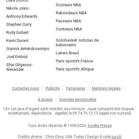
Luka Doncic
Scoreurs NBA
Nikola Jokic
Rebondeurs NBA
Anthony Edwards
Passeurs NBA
Stephen Curry
Contreurs NBA
Rudy Gobert
Solobasket: noticias de
Kevin Durant
baloncesto
Giannis Antetokounmpo
Lakers Brasil
Joel Embiid
Paris sportifs France
Shai Gilgeous-
Paris sportifs Afrique
Alexander
Contactez-nous
Publicité
Partenaires
Mentions légales
À propos
Données personnelles
18+ Les jeux d'argent sont interdits aux mineurs. Jouer comporte des risques :
endettement, dépendance... Appelez le 09.74.75.13.13 (appel non surtaxé)
Tous droits réservés © 1998-2026
Eureka Presse
Crédits photos : Chris Elise, USA Today | Design & code
juxy.fr