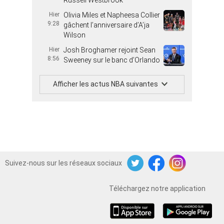
Russell Westbrook
Hier
Olivia Miles et Napheesa Collier
9:28
gâchent l’anniversaire d’A’ja
Wilson
Hier
Josh Broghamer rejoint Sean
8:56
Sweeney sur le banc d’Orlando
Afficher les actus NBA suivantes
Suivez-nous sur les réseaux sociaux
Twitter
Facebook
Instagram
Téléchargez notre application
iOS
Android