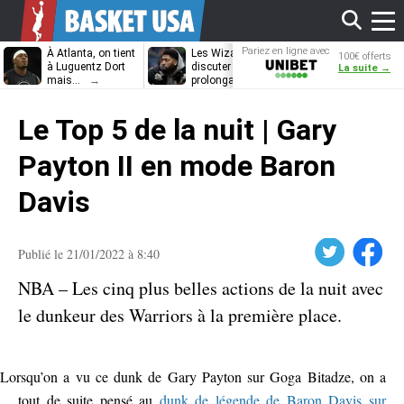
Affi
Pariez en ligne avec
À Atlanta, on tient
Les Wizards vont
Dennis Schrö
100€ offerts
Unibet
à Luguentz Dort
discuter
découvrira-t-il
La suite →
mais…
prolongation avec
12e équipe
Anthony Davis
différente ?
le
Le Top 5 de la nuit | Gary
men
Payton II en mode Baron
Davis
Twitter
Facebook
Publié le 21/01/2022 à 8:40
NBA – Les cinq plus belles actions de la nuit avec
le dunkeur des Warriors à la première place.
Lorsqu’on a vu ce dunk de Gary Payton sur Goga Bitadze, on a
tout de suite pensé au
dunk de légende de Baron Davis sur