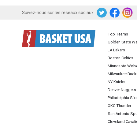
Suivez-nous sur les réseaux sociaux
Twitter
Facebook
Instagram
Top Teams
Golden State Wa
LA Lakers
Boston Celtics
Minnesota Wolv
Milwaukee Buck
NY Knicks
Denver Nuggets
Philadelphia Six
OKC Thunder
San Antonio Sp
Cleveland Cavali