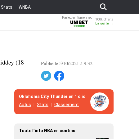
Stats
WNBA
Pariez en ligne avec
100€ offerts
Unibet
La suite →
Giddey (18
Publié le 5/10/2021 à 9:32
Twitter
Facebook
Oklahoma City Thunder en 1 clic
Actus
Stats
Classement
Toute l’info NBA en continu