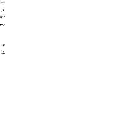
eux
 je
ent
per
une
 la