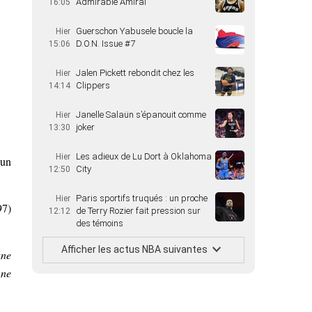
Admirable Amiral
16:05
Guerschon Yabusele boucle la
Hier
D.O.N. Issue #7
15:06
Jalen Pickett rebondit chez les
Hier
Clippers
14:14
Janelle Salaün s’épanouit comme
Hier
joker
13:30
Les adieux de Lu Dort à Oklahoma
Hier
 un
City
12:50
Paris sportifs truqués : un proche
Hier
97)
de Terry Rozier fait pression sur
12:12
des témoins
Afficher les actus NBA suivantes
une
 ne