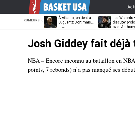
Act
À Atlanta, on tient à
Les Wizards 
RUMEURS
Luguentz Dort mais…
discuter prol
avec Anthony
Davis
Josh Giddey fait déjà 
NBA – Encore inconnu au bataillon en NBA, 
points, 7 rebonds) n’a pas manqué ses début