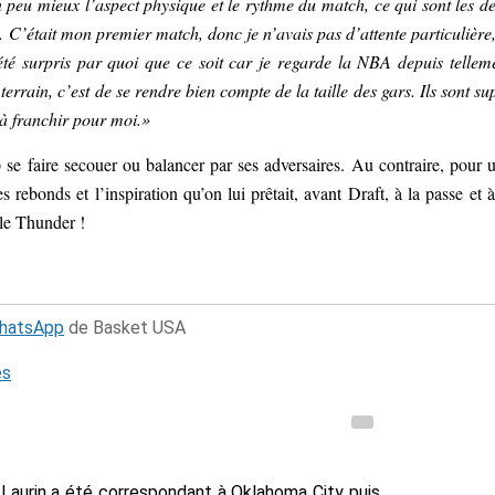
 peu mieux l’aspect physique et le rythme du match, ce qui sont les d
. C’était mon premier match, donc je n’avais pas d’attente particulière,
été surpris par quoi que ce soit car je regarde la NBA depuis tellem
errain, c’est de se rendre bien compte de la taille des gars. Ils sont su
 à franchir pour moi.»
se faire secouer ou balancer par ses adversaires. Au contraire, pour 
 rebonds et l’inspiration qu’on lui prêtait, avant Draft, à la passe et à
 le Thunder !
WhatsApp
de Basket USA
és
Laurin a été correspondant à Oklahoma City puis