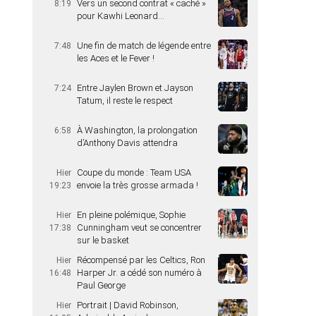
Vers un second contrat « caché »
8:19
pour Kawhi Leonard…
Une fin de match de légende entre
7:48
les Aces et le Fever !
Entre Jaylen Brown et Jayson
7:24
Tatum, il reste le respect
À Washington, la prolongation
6:58
d’Anthony Davis attendra
Coupe du monde : Team USA
Hier
envoie la très grosse armada !
19:23
En pleine polémique, Sophie
Hier
Cunningham veut se concentrer
17:38
sur le basket
Récompensé par les Celtics, Ron
Hier
Harper Jr. a cédé son numéro à
16:48
Paul George
Portrait | David Robinson,
Hier