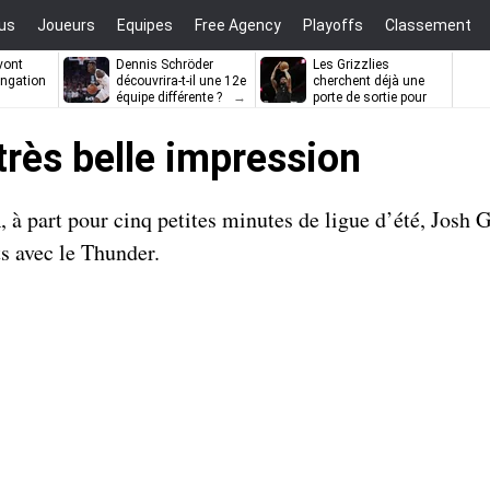
us
Joueurs
Equipes
Free Agency
Playoffs
Classement
vont
Dennis Schröder
Les Grizzlies
ongation
découvrira-t-il une 12e
cherchent déjà une
équipe différente ?
porte de sortie pour
D’Angelo Russell
très belle impression
à part pour cinq petites minutes de ligue d’été, Josh 
s avec le Thunder.