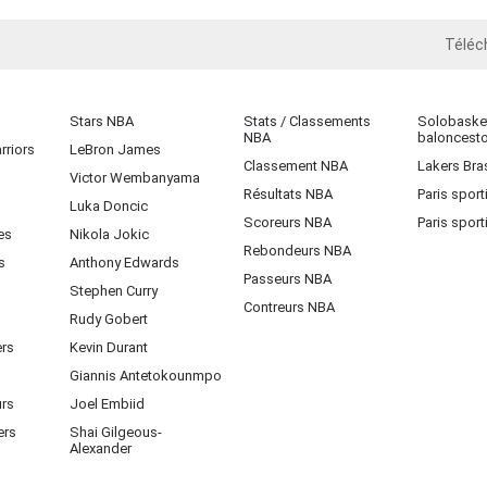
Téléc
iOS
Stars NBA
Stats / Classements
Solobasket
NBA
baloncest
rriors
LeBron James
Classement NBA
Lakers Bras
Victor Wembanyama
Résultats NBA
Paris sport
Luka Doncic
Scoreurs NBA
Paris sport
es
Nikola Jokic
Rebondeurs NBA
s
Anthony Edwards
Passeurs NBA
Stephen Curry
Contreurs NBA
Rudy Gobert
ers
Kevin Durant
Giannis Antetokounmpo
urs
Joel Embiid
ers
Shai Gilgeous-
Alexander