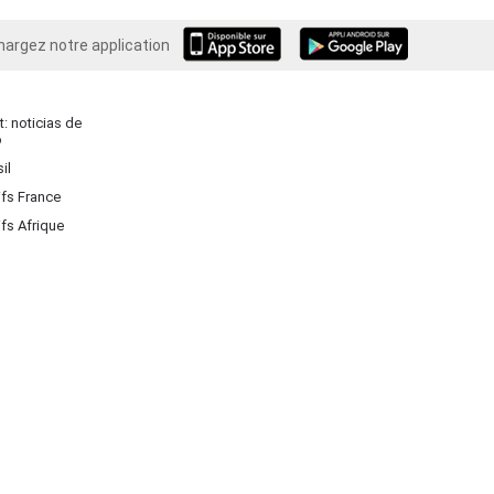
hargez notre application
Android
: noticias de
o
il
ifs France
ifs Afrique