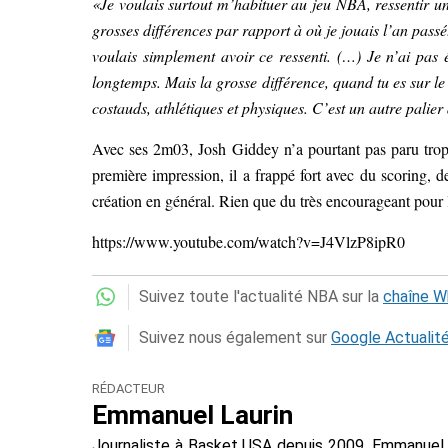
«Je voulais surtout m’habituer au jeu NBA, ressentir un
grosses différences par rapport à où je jouais l’an passé
voulais simplement avoir ce ressenti. (…) Je n’ai pas 
longtemps. Mais la grosse différence, quand tu es sur le t
costauds, athlétiques et physiques. C’est un autre palier
Avec ses 2m03, Josh Giddey n’a pourtant pas paru trop 
première impression, il a frappé fort avec du scoring, des
création en général. Rien que du très encourageant pour
https://www.youtube.com/watch?v=J4VlzP8ipR0
Suivez toute l'actualité NBA sur la
chaîne 
Suivez nous également sur
Google Actualit
RÉDACTEUR
Emmanuel Laurin
Journaliste à Basket USA depuis 2009, Emmanuel 