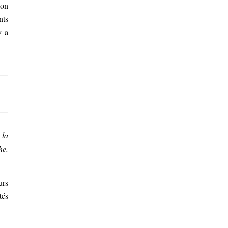
ion
nts
y a
 la
he.
urs
tés