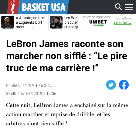
Affi
Pariez en ligne avec
À Atlanta, on tient
Les Wizards vont
Dennis Schrö
100€ offerts
Unibet
à Luguentz Dort
discuter
découvrira-t-il
La suite →
mais…
prolongation avec
12e équipe
Anthony Davis
différente ?
le
LeBron James raconte son
men
marcher non sifflé : “Le pire
truc de ma carrière !”
Twitter
Facebook
Publié le 5/12/2019 à 8:24
Modifié le 5/12/2019 à 17:06
Cette nuit, LeBron James a enchaîné sur la même
action marcher et reprise de dribble, et les
arbitres n’ont rien sifflé !