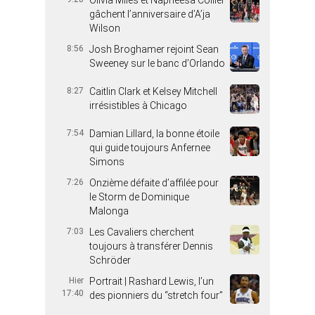
gâchent l’anniversaire d’A’ja
Wilson
8:56
Josh Broghamer rejoint Sean
Sweeney sur le banc d’Orlando
8:27
Caitlin Clark et Kelsey Mitchell
irrésistibles à Chicago
7:54
Damian Lillard, la bonne étoile
qui guide toujours Anfernee
Simons
7:26
Onzième défaite d’affilée pour
le Storm de Dominique
Malonga
7:03
Les Cavaliers cherchent
toujours à transférer Dennis
Schröder
Hier
Portrait | Rashard Lewis, l’un
17:40
des pionniers du “stretch four”