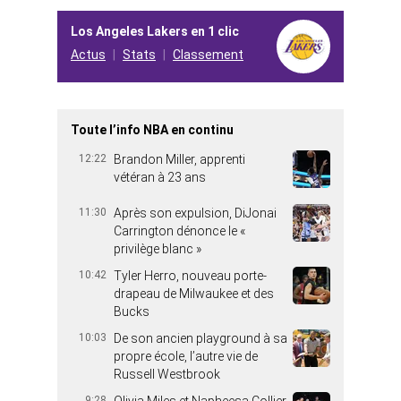
Los Angeles Lakers en 1 clic
Actus
Stats
Classement
Toute l’info NBA en continu
12:22
Brandon Miller, apprenti
vétéran à 23 ans
11:30
Après son expulsion, DiJonai
Carrington dénonce le «
privilège blanc »
10:42
Tyler Herro, nouveau porte-
drapeau de Milwaukee et des
Bucks
10:03
De son ancien playground à sa
propre école, l’autre vie de
Russell Westbrook
9:28
Olivia Miles et Napheesa Collier