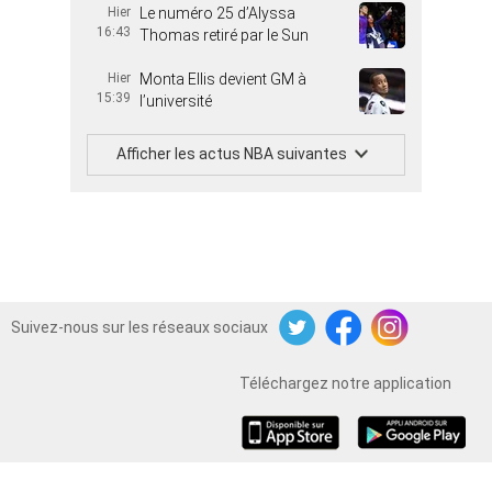
Hier
Le numéro 25 d’Alyssa
16:43
Thomas retiré par le Sun
Hier
Monta Ellis devient GM à
15:39
l’université
Afficher les actus NBA suivantes
Suivez-nous sur les réseaux sociaux
Twitter
Facebook
Instagram
Téléchargez notre application
iOS
Android