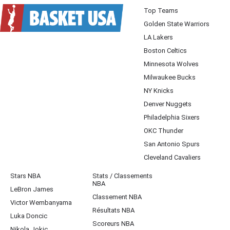
Top Teams
Golden State Warriors
LA Lakers
Boston Celtics
Minnesota Wolves
Milwaukee Bucks
NY Knicks
Denver Nuggets
Philadelphia Sixers
OKC Thunder
San Antonio Spurs
Cleveland Cavaliers
Stars NBA
Stats / Classements
NBA
LeBron James
Classement NBA
Victor Wembanyama
Résultats NBA
Luka Doncic
Scoreurs NBA
Nikola Jokic