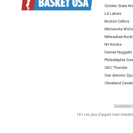
Golden State Wa
LA Lakers
Boston Celtics
Minnesota Wolv
Milwaukee Buck
NY Knicks
Denver Nuggets
Philadelphia Six
OKC Thunder
San Antonio Sp
Cleveland Cavali
Contactez-
18+ Les jeux d'argent sont interdi