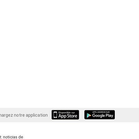
hargez notre application
Android
: noticias de