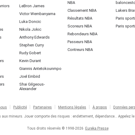
NBA
baloncest
rriors
LeBron James
Classement NBA
Lakers Bras
Victor Wembanyama
Résultats NBA
Paris sport
Luka Doncic
Scoreurs NBA
Paris sport
es
Nikola Jokic
Rebondeurs NBA
s
Anthony Edwards
Passeurs NBA
Stephen Curry
Contreurs NBA
Rudy Gobert
ers
Kevin Durant
Giannis Antetokounmpo
urs
Joel Embiid
ers
Shai Gilgeous-
Alexander
nous
Publicité
Partenaires
Mentions légales
À propos
Données pers
ts aux mineurs. Jouer comporte des risques : endettement, dépendance... Appelez le
Tous droits réservés © 1998-2026
Eureka Presse