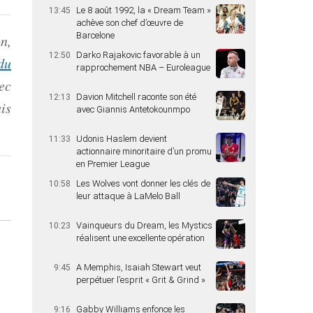
Le 8 août 1992, la « Dream Team »
13:45
achève son chef d’œuvre de
Barcelone
n,
Darko Rajakovic favorable à un
12:50
du
rapprochement NBA – Euroleague
ec
Davion Mitchell raconte son été
12:13
is
avec Giannis Antetokounmpo
Udonis Haslem devient
11:33
actionnaire minoritaire d’un promu
en Premier League
Les Wolves vont donner les clés de
10:58
leur attaque à LaMelo Ball
Vainqueurs du Dream, les Mystics
10:23
réalisent une excellente opération
A Memphis, Isaiah Stewart veut
9:45
perpétuer l’esprit « Grit & Grind »
Gabby Williams enfonce les
9:16