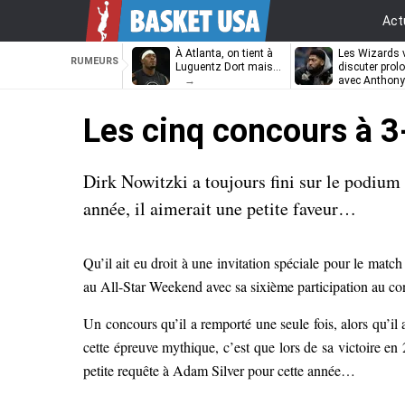
Act
À Atlanta, on tient à
Les Wizards 
RUMEURS
Luguentz Dort mais…
discuter prol
avec Anthony
Davis
Les cinq concours à 3
Dirk Nowitzki a toujours fini sur le podium
année, il aimerait une petite faveur…
Qu’il ait eu droit à une invitation spéciale pour le matc
au All-Star Weekend avec sa sixième participation au co
Un concours qu’il a remporté une seule fois, alors qu’il a 
cette épreuve mythique, c’est que lors de sa victoire en 
petite requête à Adam Silver pour cette année…