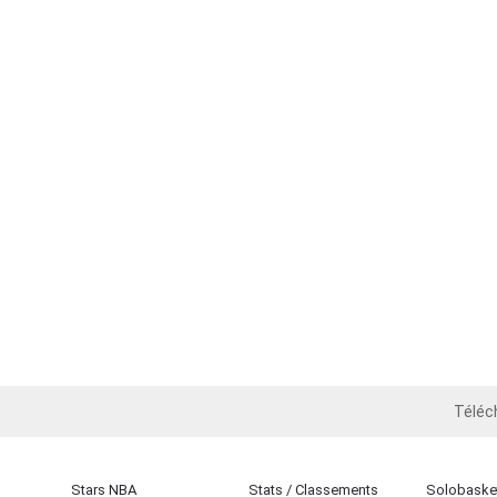
Téléc
iOS
Stars NBA
Stats / Classements
Solobasket