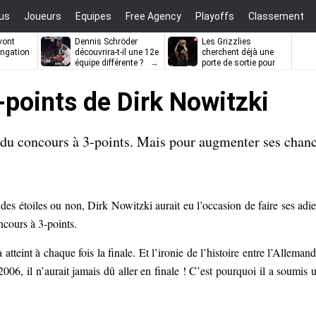
us
Joueurs
Equipes
Free Agency
Playoffs
Classement
vont
Dennis Schröder
Les Grizzlies
ongation
découvrira-t-il une 12e
cherchent déjà une
équipe différente ?
porte de sortie pour
D’Angelo Russell
-points de Dirk Nowitzki
 du concours à 3-points. Mais pour augmenter ses chanc
h des étoiles ou non, Dirk Nowitzki aurait eu l’occasion de faire ses adi
ncours à 3-points.
atteint à chaque fois la finale. Et l’ironie de l’histoire entre l’Allemand
2006, il n’aurait jamais dû aller en finale ! C’est pourquoi il a soumis 