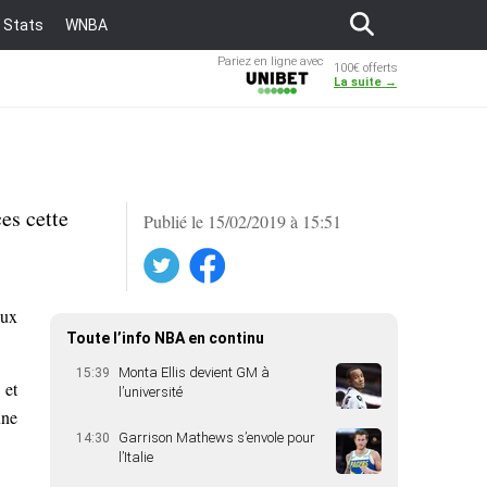
Stats
WNBA
Pariez en ligne avec
100€ offerts
Unibet
La suite →
es cette
Publié le 15/02/2019 à 15:51
Twitter
Facebook
eux
Toute l’info NBA en continu
Monta Ellis devient GM à
15:39
 et
l’université
une
Garrison Mathews s’envole pour
14:30
l’Italie