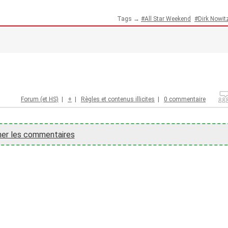
Tags →
All Star Weekend
Dirk Nowit
Forum (et HS)
|
+
|
Règles et contenus illicites
|
0 commentaire
her les commentaires