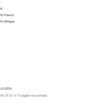
o
il
ifs France
ifs Afrique
onnelles
 09.74.75.13.13 (appel non surtaxé)