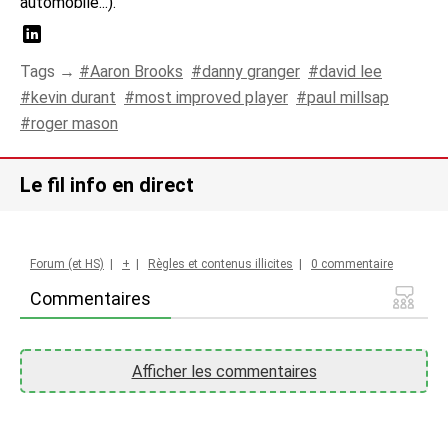
automobile...).
Tags →
Aaron Brooks
danny granger
david lee
kevin durant
most improved player
paul millsap
roger mason
Le fil info en direct
Forum (et HS)
|
+
|
Règles et contenus illicites
|
0 commentaire
Commentaires
Afficher les commentaires