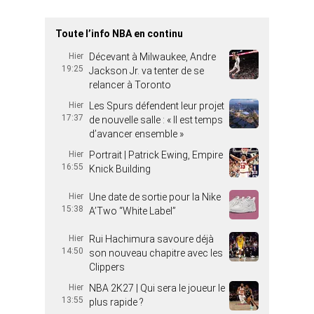
Toute l’info NBA en continu
Hier
Décevant à Milwaukee, Andre
19:25
Jackson Jr. va tenter de se
relancer à Toronto
Hier
Les Spurs défendent leur projet
17:37
de nouvelle salle : « Il est temps
d’avancer ensemble »
Hier
Portrait | Patrick Ewing, Empire
16:55
Knick Building
Hier
Une date de sortie pour la Nike
15:38
A’Two “White Label”
Hier
Rui Hachimura savoure déjà
14:50
son nouveau chapitre avec les
Clippers
Hier
NBA 2K27 | Qui sera le joueur le
13:55
plus rapide ?