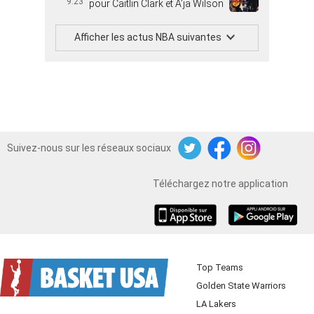
9:23
pour Caitlin Clark et A’ja Wilson
Afficher les actus NBA suivantes
Suivez-nous sur les réseaux sociaux
Twitter
Facebook
Instagram
Téléchargez notre application
iOS
Android
Top Teams
Golden State Warriors
LA Lakers