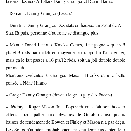
favoris : les néo-All-Stars Danny Granger et Devin Harris.
– Romain : Danny Granger (Pacers).
– Dimitri : Danny Granger. Des stats en hausse, un statut de All-
Star. Et puis, personne d’autre ne se distingue plus.
– Manu : David Lee aux Knicks. Certes, il ne gagne « que » 5
pts et 3 rbds par match en moyenne par rapport à l’an dernier,
mais ça le fait passer à 16 pts/12 rbds, soit un joli double double
par match.
Mentions évidentes à Granger, Mason, Brooks et une belle
pensée à Néné Hilario !
– Greg : Danny Granger (devenu le go to guy des Pacers)
– Jérémy : Roger Mason Jr.. Popovich en a fait son booster
offensif pour pallier aux blessures de Ginobili ainsi qu’aux
baisses de rendement de Bowen et Finley et Mason n’a pas déçu.
Les Spurs n’auraient probablement pas pu tenir aussi bien leur