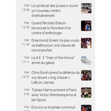
Hier
Le syndicat des joueurs ouvre
13:08
un nouveau centre
d’entraînement
Hier
Quand Nicolas Batum
12:20
terrassait la Slovénie d’un
contre d’anthologie
Hier
Draymond Green n’a pas voulu
11:49
se battre pour une clause de
non-transfert
Hier
La A.E. 2 “Year of the Horse”
11:11
arrive au galop
Hier
Chris Bosh prend la défense du
10:31
soi-disant « ring chaser »
LeBron James
Hier
Tobias Harris présent à Paris
9:56
avec Victor Wembanyama et
les Spurs
Hier
Encore un trophée commun