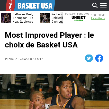
Affi
Pariez en ligne avec
DeRozan, Beal,
Kentavious
Jonathan
100€ offerts
Unibet
Thompson… Le
Caldwell-Pope prêt
Kuminga, le p
La suite →
Heat étudie ses
à retrouver LeBron
des Cavaliers
options
James à
le
Philadelphie ?
Most Improved Player : le
men
choix de Basket USA
Twitter
Facebook
Publié le 17/04/2009 à 8:12