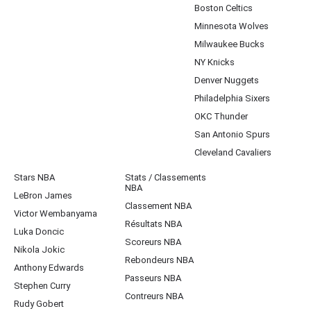
Boston Celtics
Minnesota Wolves
Milwaukee Bucks
NY Knicks
Denver Nuggets
Philadelphia Sixers
OKC Thunder
San Antonio Spurs
Cleveland Cavaliers
Stars NBA
Stats / Classements
NBA
LeBron James
Classement NBA
Victor Wembanyama
Résultats NBA
Luka Doncic
Scoreurs NBA
Nikola Jokic
Rebondeurs NBA
Anthony Edwards
Passeurs NBA
Stephen Curry
Contreurs NBA
Rudy Gobert