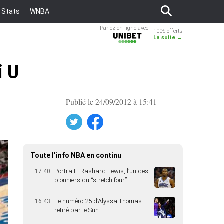
Stats
WNBA
Pariez en ligne avec
100€ offerts
Unibet
La suite →
i U
Publié le 24/09/2012 à 15:41
Twitter
Facebook
Toute l’info NBA en continu
Portrait | Rashard Lewis, l’un des
17:40
pionniers du “stretch four”
Le numéro 25 d’Alyssa Thomas
16:43
retiré par le Sun