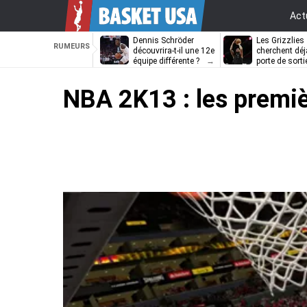
Act
Dennis Schröder
Les Grizzlies
RUMEURS
découvrira-t-il une 12e
cherchent déj
équipe différente ?
porte de sorti
D’Angelo Russ
NBA 2K13 : les premiè