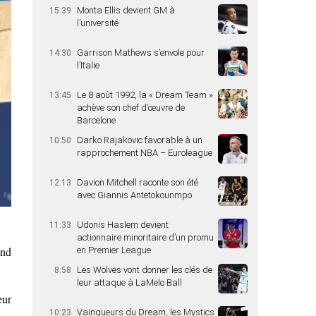
Monta Ellis devient GM à
15:39
l’université
Garrison Mathews s’envole pour
14:30
l’Italie
Le 8 août 1992, la « Dream Team »
13:45
achève son chef d’œuvre de
Barcelone
Darko Rajakovic favorable à un
10:50
rapprochement NBA – Euroleague
Davion Mitchell raconte son été
12:13
avec Giannis Antetokounmpo
Udonis Haslem devient
11:33
actionnaire minoritaire d’un promu
end
en Premier League
Les Wolves vont donner les clés de
8:58
leur attaque à LaMelo Ball
eur
Vainqueurs du Dream, les Mystics
10:23