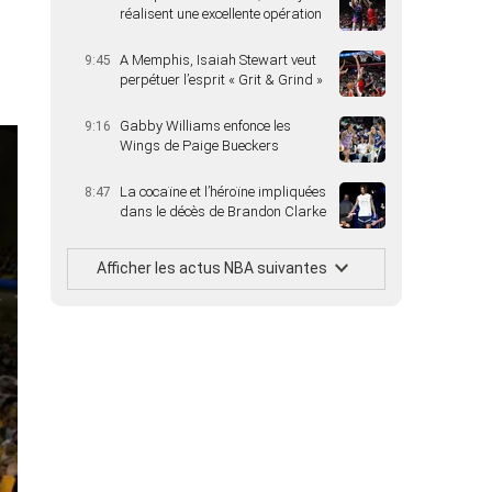
réalisent une excellente opération
A Memphis, Isaiah Stewart veut
9:45
perpétuer l’esprit « Grit & Grind »
Gabby Williams enfonce les
9:16
Wings de Paige Bueckers
La cocaïne et l’héroïne impliquées
8:47
dans le décès de Brandon Clarke
Afficher les actus NBA suivantes