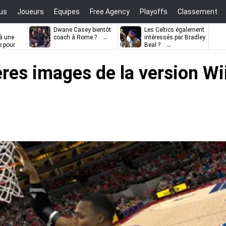
us
Joueurs
Equipes
Free Agency
Playoffs
Classement
Dwane Casey bientôt
Les Celtics également
à une
coach à Rome ?
intéressés par Bradley
e pour
Beal ?
ell
res images de la version Wi