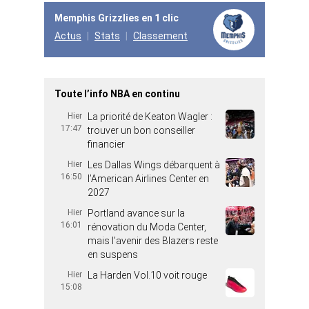
Memphis Grizzlies en 1 clic
Actus
Stats
Classement
Toute l’info NBA en continu
Hier
La priorité de Keaton Wagler :
17:47
trouver un bon conseiller
financier
Hier
Les Dallas Wings débarquent à
16:50
l’American Airlines Center en
2027
Hier
Portland avance sur la
16:01
rénovation du Moda Center,
mais l’avenir des Blazers reste
en suspens
Hier
La Harden Vol.10 voit rouge
15:08