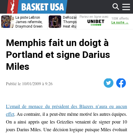
Affi
Pariez en ligne avec
La piste LeBron
DeRozan, Beal,
Kentavious
100€ offerts
Unibet
James refermée,
Thompson… Le
Caldwell-Pope
La suite →
Draymond Green
Heat étudie ses
à retrouver L
va pouvoir rempiler
options
James à
le
à Golden State
Philadelphie ?
Memphis fait un doigt à
men
Portland et signe Darius
Miles
Twitter
Facebook
Publié le 10/01/2009 à 9:26
L’email de menace du président des Blazers n’aura eu aucun
effet
. Au contraire, il a peut-être même motivé les autres équipes.
On a ainsi appris que les Grizzlies venaient de signer pour 10
jours Darius Miles. Une décision logique puisque Miles évoluait