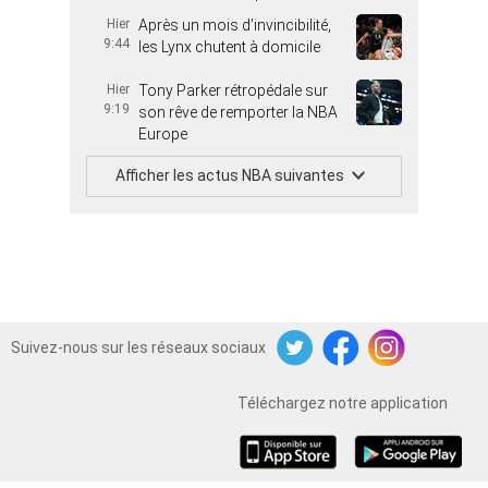
Hier
Après un mois d’invincibilité,
9:44
les Lynx chutent à domicile
Hier
Tony Parker rétropédale sur
9:19
son rêve de remporter la NBA
Europe
Afficher les actus NBA suivantes
Suivez-nous sur les réseaux sociaux
Twitter
Facebook
Instagram
Téléchargez notre application
iOS
Android