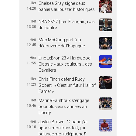
Hier
Chelsea Gray signe deux
14:20
paniers au buzzer historiques
Hier
NBA 2K27 | Les Français, rois
13:30
du contre
Hier
Mac McClung part à la
12:45
découverte de l’Espagne
Hier
Une LeBron 23 « Hardwood
11:55
Classic » aux couleurs… des
Cavaliers
Hier
Chris Finch défend Rudy
11:23
Gobert : « C’est un futur Hall of
Famer »
Hier
Marine Fauthoux s’engage
10:46
pour plusieurs années au
Liberty
Hier
Jaylen Brown : “Quand j’ai
10:10
appris mon transfert, j’ai
balancé mon téléphone !”