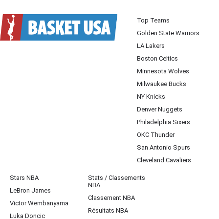
Top Teams
Golden State Warriors
LA Lakers
Boston Celtics
Minnesota Wolves
Milwaukee Bucks
NY Knicks
Denver Nuggets
Philadelphia Sixers
OKC Thunder
San Antonio Spurs
Cleveland Cavaliers
Stars NBA
Stats / Classements
NBA
LeBron James
Classement NBA
Victor Wembanyama
Résultats NBA
Luka Doncic