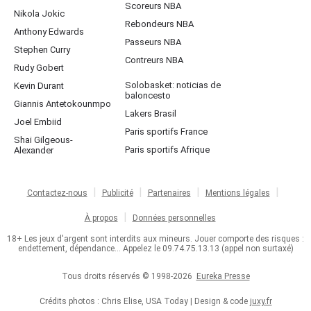
Scoreurs NBA
Nikola Jokic
Rebondeurs NBA
Anthony Edwards
Passeurs NBA
Stephen Curry
Contreurs NBA
Rudy Gobert
Solobasket: noticias de
Kevin Durant
baloncesto
Giannis Antetokounmpo
Lakers Brasil
Joel Embiid
Paris sportifs France
Shai Gilgeous-
Paris sportifs Afrique
Alexander
Contactez-nous
Publicité
Partenaires
Mentions légales
À propos
Données personnelles
18+ Les jeux d'argent sont interdits aux mineurs. Jouer comporte des risques :
endettement, dépendance... Appelez le 09.74.75.13.13 (appel non surtaxé)
Tous droits réservés © 1998-2026
Eureka Presse
Crédits photos : Chris Elise, USA Today | Design & code
juxy.fr