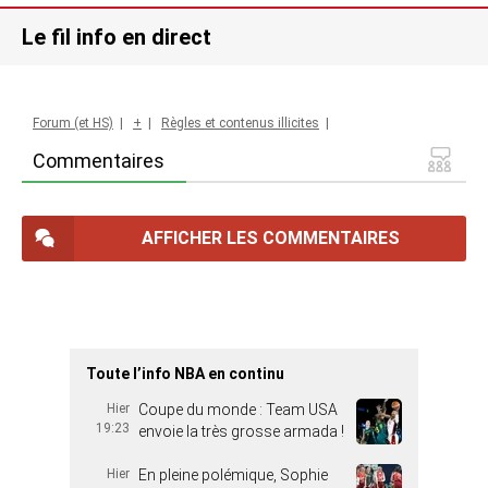
Le fil info en direct
Forum (et HS)
|
+
|
Règles et contenus illicites
|
Commentaires
AFFICHER LES COMMENTAIRES
Toute l’info NBA en continu
Hier
Coupe du monde : Team USA
19:23
envoie la très grosse armada !
Hier
En pleine polémique, Sophie