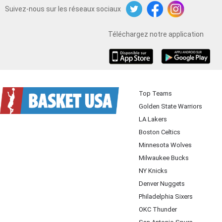
Suivez-nous sur les réseaux sociaux
Twitter
Facebook
Instagram
Téléchargez notre application
iOS
Android
Top Teams
Golden State Warriors
LA Lakers
Boston Celtics
Minnesota Wolves
Milwaukee Bucks
NY Knicks
Denver Nuggets
Philadelphia Sixers
OKC Thunder