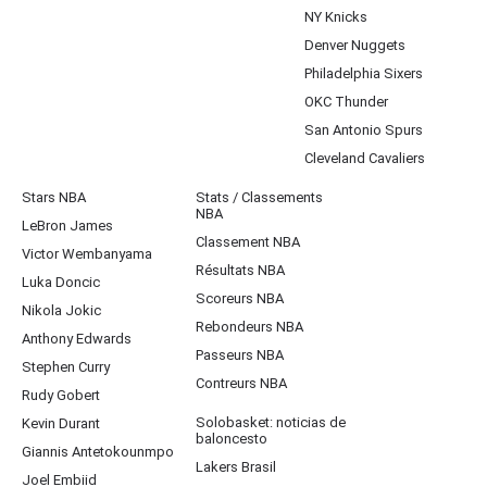
NY Knicks
Denver Nuggets
Philadelphia Sixers
OKC Thunder
San Antonio Spurs
Cleveland Cavaliers
Stars NBA
Stats / Classements
NBA
LeBron James
Classement NBA
Victor Wembanyama
Résultats NBA
Luka Doncic
Scoreurs NBA
Nikola Jokic
Rebondeurs NBA
Anthony Edwards
Passeurs NBA
Stephen Curry
Contreurs NBA
Rudy Gobert
Solobasket: noticias de
Kevin Durant
baloncesto
Giannis Antetokounmpo
Lakers Brasil
Joel Embiid