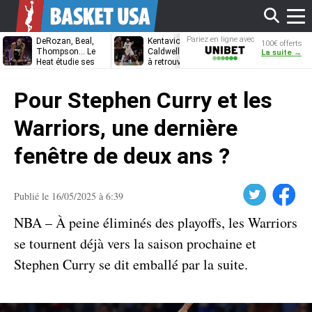
Affi
Pariez en ligne avec
DeRozan, Beal,
Kentavious
Jonathan
100€ offerts
Unibet
Thompson… Le
Caldwell-Pope prêt
Kuminga, le p
La suite →
Heat étudie ses
à retrouver LeBron
des Cavaliers
options
James à
le
Philadelphie ?
Pour Stephen Curry et les
men
Warriors, une dernière
fenêtre de deux ans ?
Twitter
Facebook
Publié le 16/05/2025 à 6:39
NBA – À peine éliminés des playoffs, les Warriors
se tournent déjà vers la saison prochaine et
Stephen Curry se dit emballé par la suite.