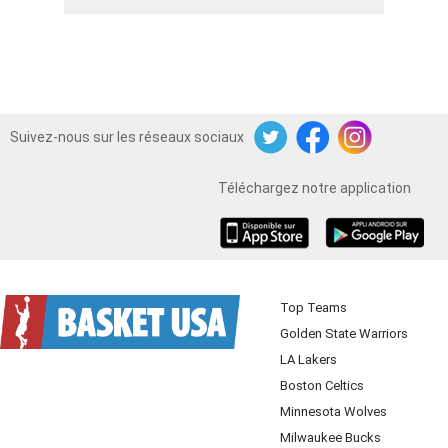
Suivez-nous sur les réseaux sociaux
Twitter
Facebook
Instagram
Téléchargez notre application
iOS
Android
Top Teams
Golden State Warriors
LA Lakers
Boston Celtics
Minnesota Wolves
Milwaukee Bucks