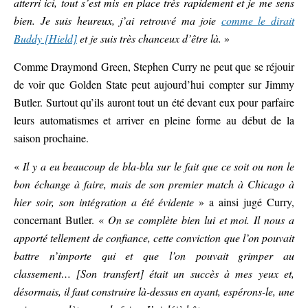
atterri ici, tout s’est mis en place très rapidement et je me sens
bien. Je suis heureux, j’ai retrouvé ma joie
comme le dirait
Buddy [Hield]
et je suis très chanceux d’être là.
»
Comme Draymond Green, Stephen Curry ne peut que se réjouir
de voir que Golden State peut aujourd’hui compter sur Jimmy
Butler. Surtout qu’ils auront tout un été devant eux pour parfaire
leurs automatismes et arriver en pleine forme au début de la
saison prochaine.
«
Il y a eu beaucoup de bla-bla sur le fait que ce soit ou non le
bon échange à faire, mais de son premier match à Chicago à
hier soir, son intégration a été évidente
» a ainsi jugé Curry,
concernant Butler. «
On se complète bien lui et moi. Il nous a
apporté tellement de confiance, cette conviction que l’on pouvait
battre n’importe qui et que l’on pouvait grimper au
classement… [Son transfert] était un succès à mes yeux et,
désormais, il faut construire là-dessus en ayant, espérons-le, une