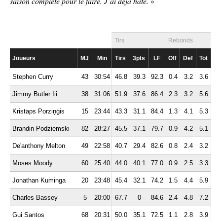
saison complète pour le faire. J’ai déjà hâte.
»
Tirs
Rebonds
Joueurs
MJ
Min
Tirs
3pts
LF
Off
Def
Tot
P
Stephen Curry
43
30:54
46.8
39.3
92.3
0.4
3.2
3.6
4.
Jimmy Butler Iii
38
31:06
51.9
37.6
86.4
2.3
3.2
5.6
4.
Kristaps Porziņģis
15
23:44
43.3
31.1
84.4
1.3
4.1
5.3
2.
Brandin Podziemski
82
28:27
45.5
37.1
79.7
0.9
4.2
5.1
3.
De'anthony Melton
49
22:58
40.7
29.4
82.6
0.8
2.4
3.2
2.
Moses Moody
60
25:40
44.0
40.1
77.0
0.9
2.5
3.3
1.
Jonathan Kuminga
20
23:48
45.4
32.1
74.2
1.5
4.4
5.9
2.
Charles Bassey
5
20:00
67.7
0
84.6
2.4
4.8
7.2
1.
Gui Santos
68
20:31
50.0
35.1
72.5
1.1
2.8
3.9
2.