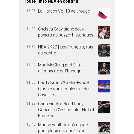
Toute l’info NBA en continu
15:08
La Harden Vol.10 voit rouge
14:20
Chelsea Gray signe deux
paniers au buzzer historiques
13:30
NBA 2K27 | Les Français, rois
du contre
12:45
Mac McClung part à la
découverte de l’Espagne
11:55
Une LeBron 23 « Hardwood
Classic » aux couleurs… des
Cavaliers
11:23
Chris Finch défend Rudy
Gobert : « C’est un futur Hall of
Famer »
10:46
Marine Fauthoux s’engage
pour plusieurs années au