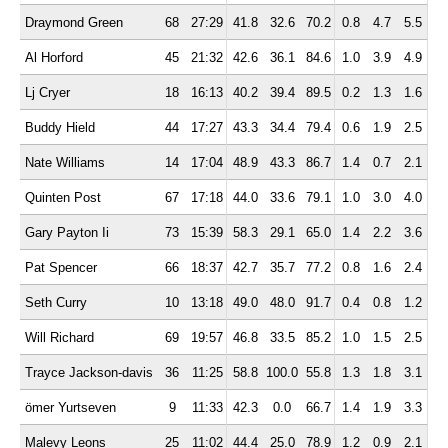
Draymond Green
68
27:29
41.8
32.6
70.2
0.8
4.7
5.5
5.
Al Horford
45
21:32
42.6
36.1
84.6
1.0
3.9
4.9
2.
Lj Cryer
18
16:13
40.2
39.4
89.5
0.2
1.3
1.6
1.
Buddy Hield
44
17:27
43.3
34.4
79.4
0.6
1.9
2.5
1.
Nate Williams
14
17:04
48.9
43.3
86.7
1.4
0.7
2.1
1.
Quinten Post
67
17:18
44.0
33.6
79.1
1.0
3.0
4.0
1.
Gary Payton Ii
73
15:39
58.3
29.1
65.0
1.4
2.2
3.6
1.
Pat Spencer
66
18:37
42.7
35.7
77.2
0.8
1.6
2.4
3.
Seth Curry
10
13:18
49.0
48.0
91.7
0.4
0.8
1.2
1.
Will Richard
69
19:57
46.8
33.5
85.2
1.0
1.5
2.5
1.
Trayce Jackson-davis
36
11:25
58.8
100.0
55.8
1.3
1.8
3.1
0.
ömer Yurtseven
9
11:33
42.3
0.0
66.7
1.4
1.9
3.3
0.
Malevy Leons
25
11:02
44.4
25.0
78.9
1.2
0.9
2.1
0.